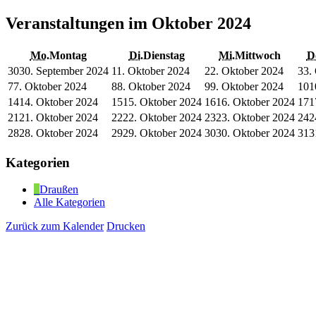
Veranstaltungen im Oktober 2024
Mo.
Montag
Di.
Dienstag
Mi.
Mittwoch
D
30
30. September 2024
1
1. Oktober 2024
2
2. Oktober 2024
3
3.
7
7. Oktober 2024
8
8. Oktober 2024
9
9. Oktober 2024
10
1
14
14. Oktober 2024
15
15. Oktober 2024
16
16. Oktober 2024
17
1
21
21. Oktober 2024
22
22. Oktober 2024
23
23. Oktober 2024
24
2
28
28. Oktober 2024
29
29. Oktober 2024
30
30. Oktober 2024
31
3
Kategorien
Draußen
Alle Kategorien
Zurück zum Kalender
Drucken