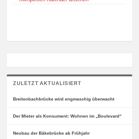
h
l
e
n
d
o
r
f
ZULETZT AKTUALISIERT
Breitenbachbrücke wird engmaschig überwacht
Der Mieter als Konsument: Wohnen im „Boulevard“
Neubau der Bäkebrücke ab Frühjahr