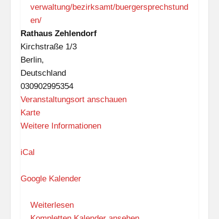
verwaltung/bezirksamt/buergersprechstund
en/
Rathaus Zehlendorf
Kirchstraße 1/3
Berlin
,
Deutschland
030902995354
Veranstaltungsort anschauen
R
Karte
a
Weitere Informationen
t
h
iCal
a
u
Google Kalender
s
Z
Weiterlesen
e
Kompletten Kalender ansehen