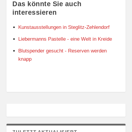
Das könnte Sie auch
i
interessieren
e
C
Kunstausstellungen in Steglitz-Zehlendorf
r
Liebermanns Pastelle - eine Welt in Kreide
e
a
Blutspender gesucht - Reserven werden
t
knapp
i
v
e
G
a
m
e