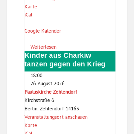
F
B
Karte
iCal
o
i
r
b
Google Kalender
u
l
m
i
Weiterlesen
S
o
Kinder aus Charkiw
Kinder
t
t
aus
tanzen gegen den Krieg
e
h
Charkiw
g
e
18:00
tanzen
l
k
26. August 2026
gegen
i
(
Pauluskirche Zehlendorf
den
t
D
Kirchstraße 6
Krieg
z
a
Berlin
,
Zehlendorf
14163
s
Veranstaltungsort anschauen
S
P
Karte
c
iCal
a