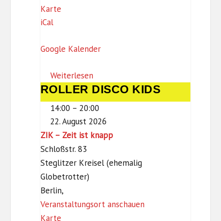
F
Karte
iCal
o
r
Google Kalender
u
m
Weiterlesen
S
ROLLER DISCO KIDS
ROLLER
t
DISCO
e
14:00
–
20:00
KIDS
g
22. August 2026
l
ZIK – Zeit ist knapp
i
Schloßstr. 83
t
Steglitzer Kreisel (ehemalig
z
Globetrotter)
Berlin
,
Veranstaltungsort anschauen
Z
Karte