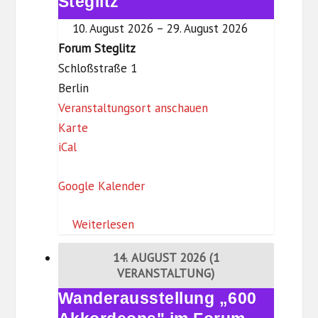
Steglitz
ä
im
i
10. August 2026
–
29. August 2026
Forum
s
Forum Steglitz
Steglitz
c
Schloßstraße 1
h
Berlin
e
Veranstaltungsort anschauen
F
r
Karte
iCal
o
K
r
u
Google Kalender
u
l
m
t
Weiterlesen
S
u
t
r
14. AUGUST 2026
(1
e
e
VERANSTALTUNG)
g
n
Wanderausstellung „600
Wanderausstellung
l
„600