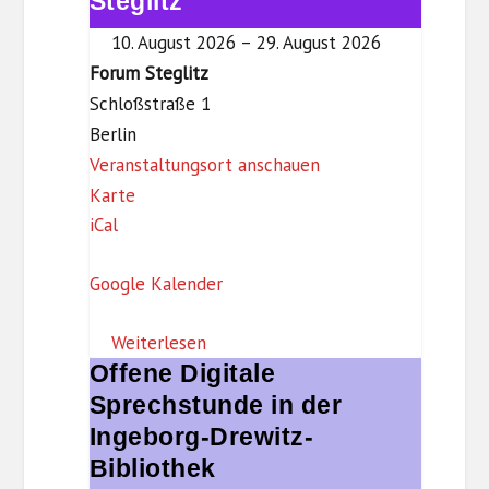
Steglitz
t
im
z
10. August 2026
–
29. August 2026
Forum
Forum Steglitz
Steglitz
Schloßstraße 1
Berlin
Veranstaltungsort anschauen
F
Karte
iCal
o
r
Google Kalender
u
m
Weiterlesen
S
Offene Digitale
Offene
t
Digitale
Sprechstunde in der
e
Sprechstunde
Ingeborg-Drewitz-
g
in
Bibliothek
l