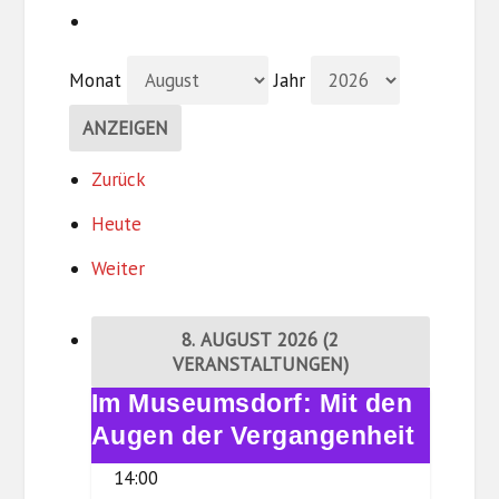
Monat
Jahr
Zurück
Heute
Weiter
8. AUGUST 2026
(2
VERANSTALTUNGEN)
Im Museumsdorf: Mit den
Im
Museumsdorf:
Augen der Vergangenheit
Mit
14:00
den