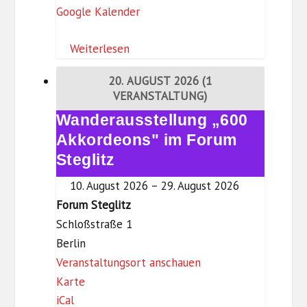
Google Kalender
u
l
m
i
Weiterlesen
S
o
t
t
20. AUGUST 2026
(1
e
h
VERANSTALTUNG)
g
e
Wanderausstellung „600
Wanderausstellung
l
k
„600
Akkordeons" im Forum
i
(
Akkordeons"
Steglitz
t
D
im
z
10. August 2026
–
29. August 2026
a
Forum
Forum Steglitz
s
Steglitz
Schloßstraße 1
S
Berlin
c
Veranstaltungsort anschauen
h
F
Karte
l
iCal
o
o