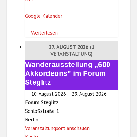
h
u
l
Google Kalender
l
o
u
ß
Weiterlesen
s
,
k
27. AUGUST 2026
(1
3
i
VERANSTALTUNG)
.
r
Wanderausstellung „600
Wanderausstellung
O
c
„600
Akkordeons" im Forum
G
h
Akkordeons"
Steglitz
)
e
im
Z
10. August 2026
–
29. August 2026
Forum
e
Forum Steglitz
Steglitz
h
Schloßstraße 1
l
Berlin
e
Veranstaltungsort anschauen
F
n
Karte