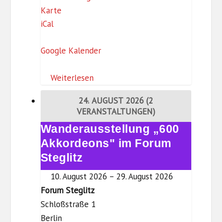
F
Karte
iCal
o
r
Google Kalender
u
m
Weiterlesen
S
t
24. AUGUST 2026
(2
e
VERANSTALTUNGEN)
g
Wanderausstellung „600
Wanderausstellung
l
„600
Akkordeons" im Forum
i
Akkordeons"
Steglitz
t
im
z
10. August 2026
–
29. August 2026
Forum
Forum Steglitz
Steglitz
Schloßstraße 1
Berlin