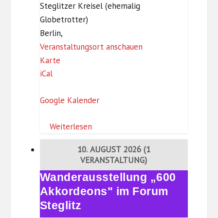
D
Steglitzer Kreisel (ehemalig
ü
Globetrotter)
p
Berlin
,
p
Veranstaltungsort anschauen
e
Z
Karte
l
iCal
I
K
Google Kalender
–
Z
Weiterlesen
e
i
10. AUGUST 2026
(1
t
VERANSTALTUNG)
i
Wanderausstellung „600
Wanderausstellung
s
„600
Akkordeons" im Forum
t
Akkordeons"
Steglitz
k
im