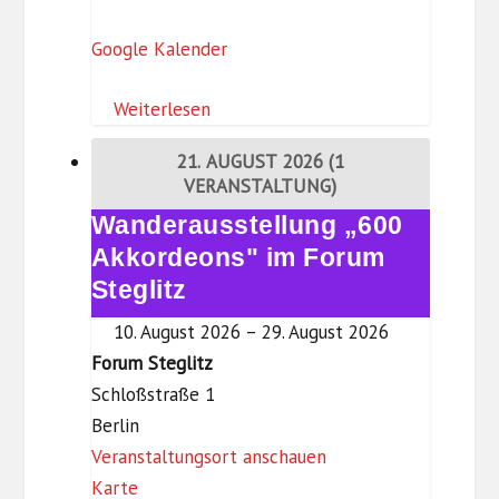
r
ß
Google Kalender
u
,
m
3
Weiterlesen
S
.
t
O
21. AUGUST 2026
(1
e
G
VERANSTALTUNG)
g
)
Wanderausstellung „600
Wanderausstellung
l
„600
Akkordeons" im Forum
i
Akkordeons"
Steglitz
t
im
z
10. August 2026
–
29. August 2026
Forum
Forum Steglitz
Steglitz
Schloßstraße 1
Berlin
Veranstaltungsort anschauen
F
Karte