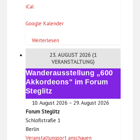
iCal
I
K
Google Kalender
–
Z
Weiterlesen
e
i
23. AUGUST 2026
(1
t
VERANSTALTUNG)
i
Wanderausstellung „600
Wanderausstellung
s
„600
Akkordeons" im Forum
t
Akkordeons"
Steglitz
k
im
n
10. August 2026
–
29. August 2026
Forum
a
Forum Steglitz
Steglitz
p
Schloßstraße 1
p
Berlin
Veranstaltungsort anschauen