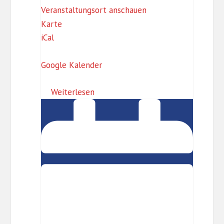
Veranstaltungsort anschauen
F
Karte
iCal
o
r
Google Kalender
u
m
Weiterlesen
S
„Internationales
t
Häkelcafé“
e
g
l
i
t
z