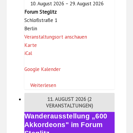
n
10. August 2026
–
29. August 2026
Forum
a
Forum Steglitz
Steglitz
p
Schloßstraße 1
p
Berlin
Veranstaltungsort anschauen
F
Karte
iCal
o
r
Google Kalender
u
m
Weiterlesen
S
t
11. AUGUST 2026
(2
e
VERANSTALTUNGEN)
g
Wanderausstellung „600
Wanderausstellung
l
„600
Akkordeons" im Forum
i
Akkordeons"