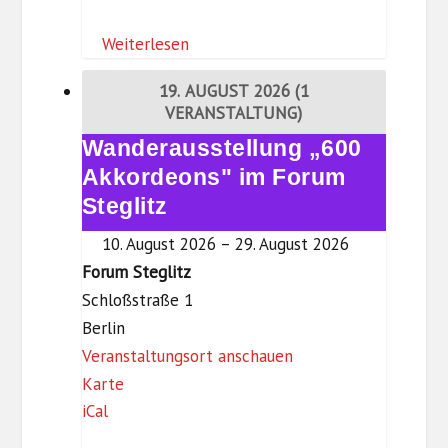
b
Weiterlesen
o
r
19. AUGUST 2026
(1
g
VERANSTALTUNG)
-
Wanderausstellung „600
Wanderausstellung
D
„600
Akkordeons" im Forum
r
Akkordeons"
Steglitz
e
im
w
10. August 2026
–
29. August 2026
Forum
i
Forum Steglitz
Steglitz
t
Schloßstraße 1
z
Berlin
-
Veranstaltungsort anschauen
F
B
Karte
iCal
o
i
r
b