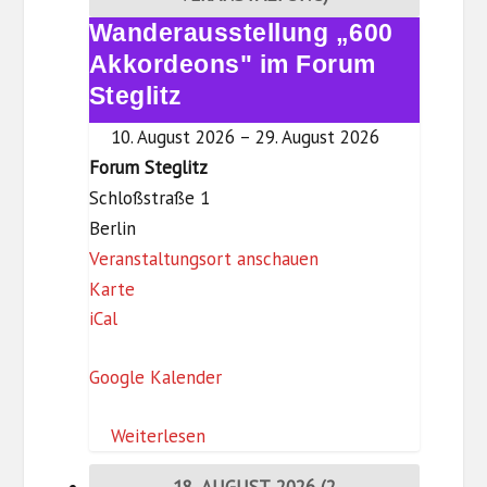
g
Wanderausstellung „600
Wanderausstellung
l
„600
Akkordeons" im Forum
i
Akkordeons"
Steglitz
t
im
z
10. August 2026
–
29. August 2026
Forum
Forum Steglitz
Steglitz
Schloßstraße 1
Berlin
Veranstaltungsort anschauen
F
Karte
iCal
o
r
Google Kalender
u
m
Weiterlesen
S
t