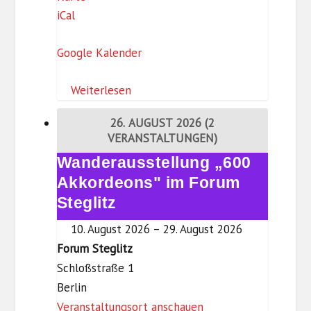
iCal
n
g
Google Kalender
e
b
Weiterlesen
o
r
26. AUGUST 2026
(2
g
VERANSTALTUNGEN)
-
Wanderausstellung „600
Wanderausstellung
D
„600
Akkordeons" im Forum
r
Akkordeons"
Steglitz
e
im
w
10. August 2026
–
29. August 2026
Forum
i
Forum Steglitz
Steglitz
t
Schloßstraße 1
z
Berlin
-
Veranstaltungsort anschauen