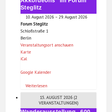
Akkordeons" im Forum
i
Akkordeons"
Steglitz
t
im
z
10. August 2026
–
29. August 2026
Forum
Forum Steglitz
Steglitz
Schloßstraße 1
Berlin
Veranstaltungsort anschauen
F
Karte
iCal
o
r
Google Kalender
u
m
Weiterlesen
S
t
15. AUGUST 2026
(2
e
VERANSTALTUNGEN)
g
Wanderausstellung „600
Wanderausstellung