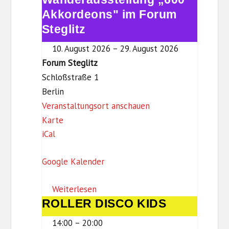
l
„600
Akkordeons" im Forum
i
Akkordeons"
Steglitz
t
im
z
10. August 2026
–
29. August 2026
Forum
Forum Steglitz
Steglitz
Schloßstraße 1
Berlin
Veranstaltungsort anschauen
F
Karte
iCal
o
r
Google Kalender
u
m
Weiterlesen
S
ROLLER DISCO KIDS
ROLLER
t
DISCO
e
14:00
–
20:00