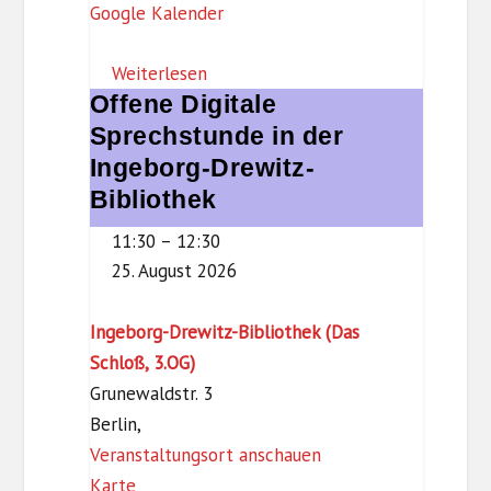
Google Kalender
u
m
Weiterlesen
S
Offene Digitale
Offene
t
Digitale
Sprechstunde in der
e
Sprechstunde
Ingeborg-Drewitz-
g
in
Bibliothek
l
der
i
11:30
–
12:30
Ingeborg-
t
25. August 2026
Drewitz-
z
Bibliothek
Ingeborg-Drewitz-Bibliothek (Das
Schloß, 3.OG)
Grunewaldstr. 3
Berlin
,
Veranstaltungsort anschauen
I
Karte