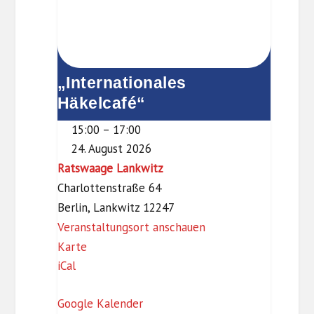
„Internationales
Häkelcafé“
15:00
–
17:00
24. August 2026
Ratswaage Lankwitz
Charlottenstraße 64
Berlin
,
Lankwitz
12247
Veranstaltungsort anschauen
R
Karte
iCal
a
t
Google Kalender
s