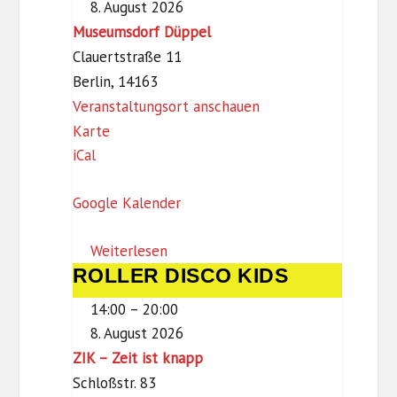
8. August 2026
Augen
Museumsdorf Düppel
der
Clauertstraße 11
Vergangenheit
Berlin
,
14163
Veranstaltungsort anschauen
M
Karte
iCal
u
s
Google Kalender
e
u
Weiterlesen
m
ROLLER DISCO KIDS
ROLLER
s
DISCO
d
14:00
–
20:00
KIDS
o
8. August 2026
r
ZIK – Zeit ist knapp
f
Schloßstr. 83