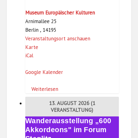
O
Museum Europäischer Kulturen
G
Arnimallee 25
)
Berlin
,
14195
Veranstaltungsort anschauen
M
Karte
iCal
u
s
Google Kalender
e
u
Weiterlesen
m
E
13. AUGUST 2026
(1
u
VERANSTALTUNG)
r
Wanderausstellung „600
Wanderausstellung
o
„600
Akkordeons" im Forum
p
Akkordeons"