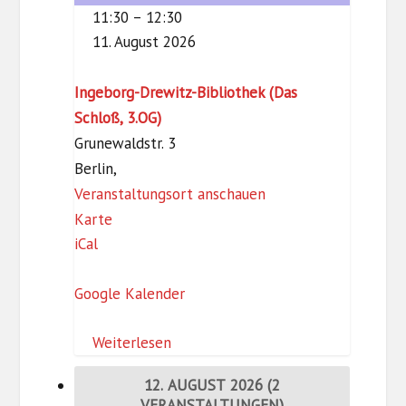
der
i
11:30
–
12:30
Ingeborg-
t
11. August 2026
Drewitz-
z
Bibliothek
Ingeborg-Drewitz-Bibliothek (Das
Schloß, 3.OG)
Grunewaldstr. 3
Berlin
,
Veranstaltungsort anschauen
I
Karte
iCal
n
g
Google Kalender
e
b
Weiterlesen
o
r
12. AUGUST 2026
(2
g
VERANSTALTUNGEN)