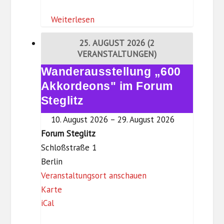
w
Weiterlesen
a
a
25. AUGUST 2026
(2
g
VERANSTALTUNGEN)
e
Wanderausstellung „600
Wanderausstellung
L
„600
Akkordeons" im Forum
a
Akkordeons"
Steglitz
n
im
k
10. August 2026
–
29. August 2026
Forum
w
Forum Steglitz
Steglitz
i
Schloßstraße 1
t
Berlin
z
Veranstaltungsort anschauen
F
Karte
iCal
o
r