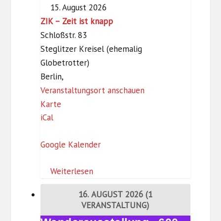
KIDS
g
15. August 2026
l
ZIK – Zeit ist knapp
i
Schloßstr. 83
t
Steglitzer Kreisel (ehemalig
z
Globetrotter)
Berlin
,
Veranstaltungsort anschauen
Z
Karte
iCal
I
K
Google Kalender
–
Z
Weiterlesen
e
i
16. AUGUST 2026
(1
t
VERANSTALTUNG)
i