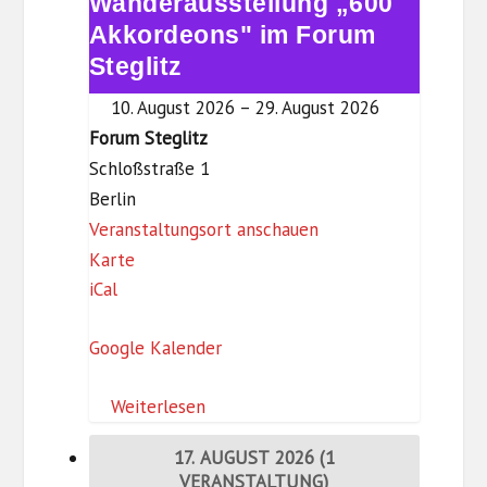
Wanderausstellung „600
Wanderausstellung
s
„600
Akkordeons" im Forum
t
Akkordeons"
Steglitz
k
im
n
10. August 2026
–
29. August 2026
Forum
a
Forum Steglitz
Steglitz
p
Schloßstraße 1
p
Berlin
Veranstaltungsort anschauen
F
Karte
iCal
o
r
Google Kalender
u
m
Weiterlesen
S
t
17. AUGUST 2026
(1
e
VERANSTALTUNG)