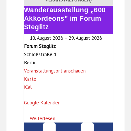
-
Wanderausstellung „600
Wanderausstellung
D
„600
Akkordeons" im Forum
r
Akkordeons"
Steglitz
e
im
w
10. August 2026
–
29. August 2026
Forum
i
Forum Steglitz
Steglitz
t
Schloßstraße 1
z
Berlin
-
Veranstaltungsort anschauen
F
B
Karte
iCal
o
i
r
b
Google Kalender
u
l
m
i
Weiterlesen
S
o
Kulinarisches
t
t