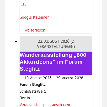
iCal
o
r
Google Kalender
u
m
Weiterlesen
S
t
22. AUGUST 2026
(2
e
VERANSTALTUNGEN)
g
Wanderausstellung „600
Wanderausstellung
l
„600
Akkordeons" im Forum
i
Akkordeons"
Steglitz
t
im
z
10. August 2026
–
29. August 2026
Forum
Forum Steglitz
Steglitz
Schloßstraße 1
Berlin
Veranstaltungsort anschauen