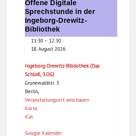
Offene Digitale
Offene
t
Digitale
Sprechstunde in der
e
Sprechstunde
Ingeborg-Drewitz-
g
in
Bibliothek
l
der
i
11:30
–
12:30
Ingeborg-
t
18. August 2026
Drewitz-
z
Bibliothek
Ingeborg-Drewitz-Bibliothek (Das
Schloß, 3.OG)
Grunewaldstr. 3
Berlin
,
Veranstaltungsort anschauen
I
Karte
iCal
n
g
Google Kalender
e