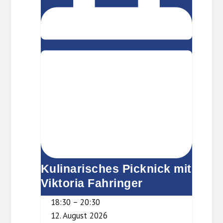
Picknick
e
h
mit
g
e
Viktoria
l
k
Fahringer
i
(
t
D
z
a
s
S
c
h
l
o
Kulinarisches Picknick mit
ß
Viktoria Fahringer
,
18:30
–
20:30
3
12. August 2026
.