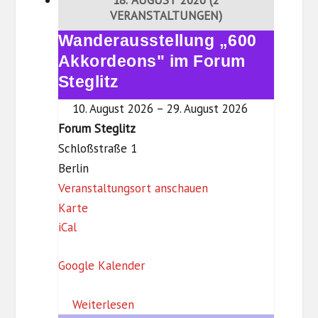
18. AUGUST 2026
(2
e
VERANSTALTUNGEN)
g
Wanderausstellung „600
Wanderausstellung
l
„600
Akkordeons" im Forum
i
Akkordeons"
Steglitz
t
im
z
10. August 2026
–
29. August 2026
Forum
Forum Steglitz
Steglitz
Schloßstraße 1
Berlin
Veranstaltungsort anschauen
F
Karte
iCal
o
r
Google Kalender
u
m
Weiterlesen
S