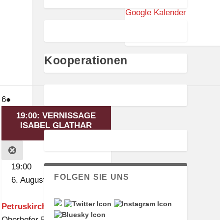
s
Google Kalender
w
a
Weiterlesen
a
Kooperationen
g
e
L
6.
(1
7.
6
●
7
a
August
Veranstaltung)
August
19:00: VERNISSAGE
n
2026
ISABEL GLATHAR
2026
k
w
CLOSE
i
19:00
t
FOLGEN SIE UNS
6. August 2026
z
Petruskirche
Oberhofer Platz