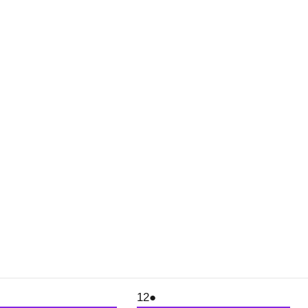
12.
(1
12
●