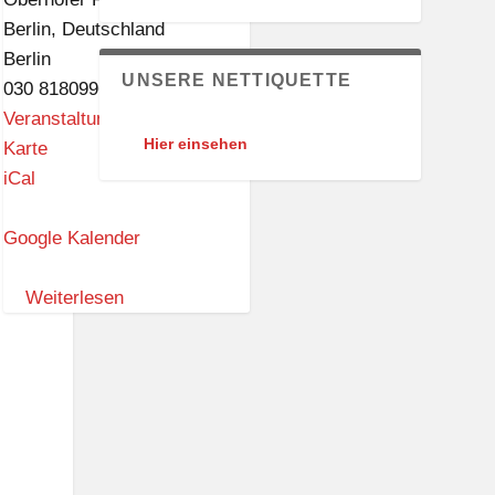
Berlin
,
Deutschland
Berlin
UNSERE NETTIQUETTE
030 81809966
Veranstaltungsort anschauen
Hier einsehen
P
Karte
e
iCal
t
r
Google Kalender
u
s
Weiterlesen
k
i
r
c
h
e