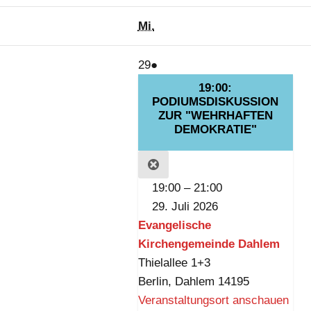
nstag
Mittwoch
Mi.
29.
(1
29
●
Juli
Veranstaltung)
19:00:
2026
PODIUMSDISKUSSION
ZUR "WEHRHAFTEN
DEMOKRATIE"
CLOSE
19:00
–
21:00
29. Juli 2026
Evangelische
Kirchengemeinde Dahlem
Thielallee 1+3
Berlin
,
Dahlem
14195
Veranstaltungsort anschauen