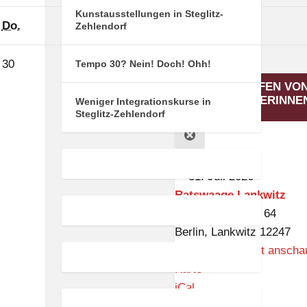
Kunstausstellungen in Steglitz-
Donnerstag
Freitag
Do.
Fr.
Zehlendorf
30.
31.
(1
30
31
●
Tempo 30? Nein! Doch! Ohh!
Juli
Juli
Veranstaltung)
17:00: TREFFEN VO
2026
2026
HOBBY-MALERINNE
Weniger Integrationskurse in
Steglitz-Zehlendorf
CLOSE
17:00
–
18:00
31. Juli 2026
Ratswaage Lankwitz
Charlottenstraße 64
Berlin
,
Lankwitz
12247
Veranstaltungsort anscha
R
Karte
a
iCal
t