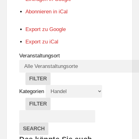
Abonnieren in
iCal
Export zu
Google
Export zu
iCal
Veranstaltungsort
FILTER
V
E
Kategorien
R
A
FILTER
N
K
Suche
S
A
T
T
Veranstaltungen
A
E
EVENTS
SEARCH
L
G