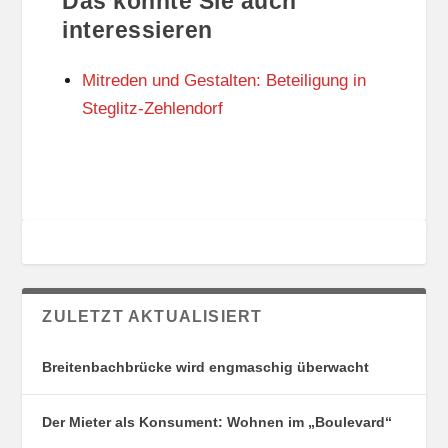
Das könnte Sie auch
T
O
U
R
interessieren
N
I
G
E
Mitreden und Gestalten: Beteiligung in
S
N
O
Steglitz-Zehlendorf
R
T
E
ZULETZT AKTUALISIERT
Breitenbachbrücke wird engmaschig überwacht
Der Mieter als Konsument: Wohnen im „Boulevard“