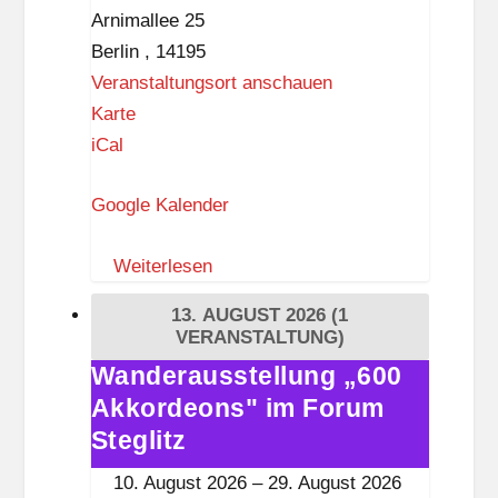
Arnimallee 25
Berlin
,
14195
Veranstaltungsort anschauen
M
Karte
u
iCal
s
Google Kalender
e
u
Weiterlesen
m
E
13. AUGUST 2026
(1
u
VERANSTALTUNG)
r
Wanderausstellung „600
Wanderausstellung
o
Akkordeons" im Forum
„600
p
Akkordeons"
Steglitz
ä
im
10. August 2026
–
29. August 2026
i