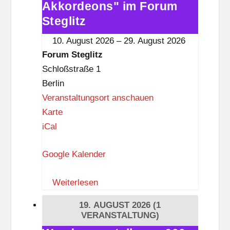
Akkordeons" im Forum
„600
i
Akkordeons"
Steglitz
t
im
10. August 2026
–
29. August 2026
z
Forum
Forum Steglitz
Steglitz
Schloßstraße 1
Berlin
Veranstaltungsort anschauen
F
Karte
o
iCal
r
Google Kalender
u
m
Weiterlesen
S
t
19. AUGUST 2026
(1
e
VERANSTALTUNG)
g