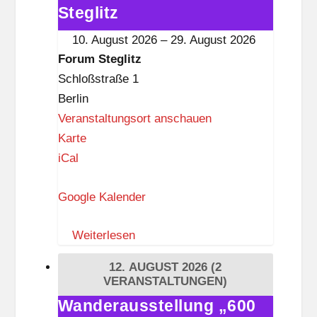
i
Akkordeons"
Steglitz
t
im
10. August 2026
–
29. August 2026
z
Forum
Forum Steglitz
Steglitz
Schloßstraße 1
Berlin
Veranstaltungsort anschauen
F
Karte
o
iCal
r
Google Kalender
u
m
Weiterlesen
S
t
12. AUGUST 2026
(2
e
VERANSTALTUNGEN)
g
Wanderausstellung „600
Wanderausstellung
l