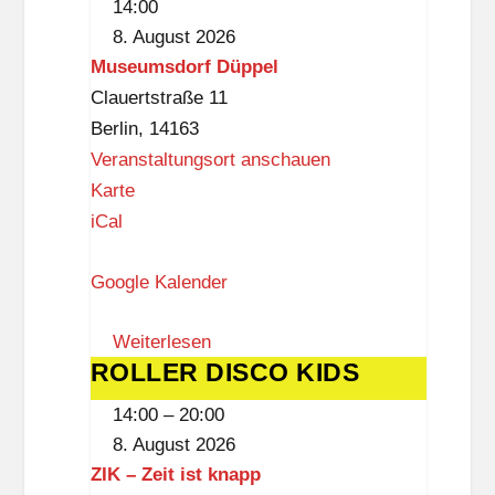
14:00
den
-
8. August 2026
Augen
B
Museumsdorf Düppel
der
e
Clauertstraße 11
Vergangenheit
n
Berlin
,
14163
n
Veranstaltungsort anschauen
-
M
Karte
B
u
iCal
i
s
b
Google Kalender
e
l
u
i
Weiterlesen
m
ROLLER DISCO KIDS
o
ROLLER
s
t
DISCO
d
14:00
–
20:00
h
KIDS
o
8. August 2026
e
r
ZIK – Zeit ist knapp
k