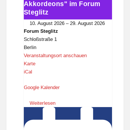
Akkordeons" im Forum
„600
i
Akkordeons"
Steglitz
t
im
10. August 2026
–
29. August 2026
z
Forum
Forum Steglitz
Steglitz
Schloßstraße 1
Berlin
Veranstaltungsort anschauen
F
Karte
o
iCal
r
Google Kalender
u
m
Weiterlesen
S
Kulinarisches
t
Picknick
e
mit
g