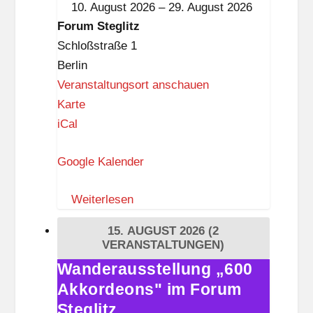
10. August 2026
–
29. August 2026
z
Forum
Forum Steglitz
Steglitz
Schloßstraße 1
Berlin
Veranstaltungsort anschauen
F
Karte
o
iCal
r
Google Kalender
u
m
Weiterlesen
S
t
15. AUGUST 2026
(2
e
VERANSTALTUNGEN)
g
Wanderausstellung „600
Wanderausstellung
l
Akkordeons" im Forum
„600
i
Akkordeons"
Steglitz