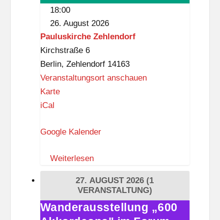
Charkiw
g
18:00
tanzen
l
26. August 2026
gegen
i
Pauluskirche Zehlendorf
den
t
Kirchstraße 6
Krieg
z
Berlin
,
Zehlendorf
14163
Veranstaltungsort anschauen
P
Karte
a
iCal
u
Google Kalender
l
u
Weiterlesen
s
k
27. AUGUST 2026
(1
i
VERANSTALTUNG)
r
Wanderausstellung „600
Wanderausstellung
c