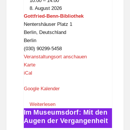
10:00
–
14:00
Benn-
8. August 2026
Bibliothek
Gottfried-Benn-Bibliothek
Nentershäuser Platz 1
Berlin
,
Deutschland
Berlin
(030) 90299-5458
Veranstaltungsort anschauen
G
Karte
o
iCal
t
Google Kalender
t
f
Weiterlesen
r
Im Museumsdorf: Mit den
Im
i
Augen der Vergangenheit
Museumsdorf:
e
Mit
d