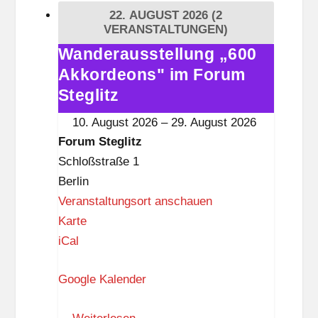
t
22. AUGUST 2026
(2
e
VERANSTALTUNGEN)
g
Wanderausstellung „600
Wanderausstellung
l
Akkordeons" im Forum
„600
i
Akkordeons"
Steglitz
t
im
10. August 2026
–
29. August 2026
z
Forum
Forum Steglitz
Steglitz
Schloßstraße 1
Berlin
Veranstaltungsort anschauen
F
Karte
o
iCal
r
Google Kalender
u
m