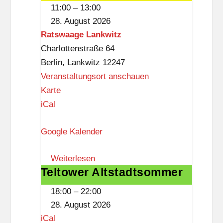
Angehörige
g
11:00
–
13:00
l
28. August 2026
i
Ratswaage Lankwitz
t
Charlottenstraße 64
z
Berlin
,
Lankwitz
12247
Veranstaltungsort anschauen
R
Karte
a
iCal
t
Google Kalender
s
w
Weiterlesen
a
Teltower Altstadtsommer
Teltower
a
Altstadtsommer
g
18:00
–
22:00
e
28. August 2026
L
iCal