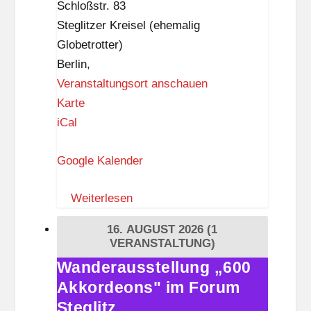
i
Schloßstr. 83
t
Steglitzer Kreisel (ehemalig
z
Globetrotter)
Berlin
,
Veranstaltungsort anschauen
Z
Karte
I
iCal
K
Google Kalender
–
Z
Weiterlesen
e
i
16. AUGUST 2026
(1
t
VERANSTALTUNG)
i
Wanderausstellung „600
Wanderausstellung
s
Akkordeons" im Forum
„600
t
Akkordeons"
Steglitz