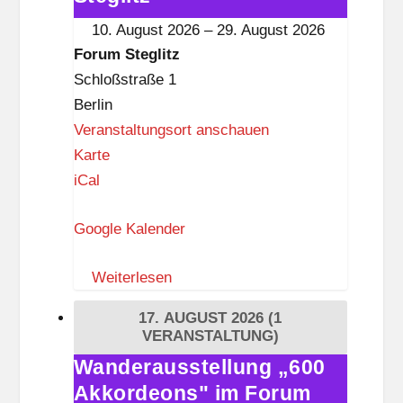
k
im
10. August 2026
–
29. August 2026
n
Forum
Forum Steglitz
a
Steglitz
Schloßstraße 1
p
Berlin
p
Veranstaltungsort anschauen
F
Karte
o
iCal
r
Google Kalender
u
m
Weiterlesen
S
t
17. AUGUST 2026
(1
e
VERANSTALTUNG)
g
Wanderausstellung „600
Wanderausstellung
l
Akkordeons" im Forum
„600