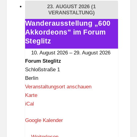
i
23. AUGUST 2026
(1
t
VERANSTALTUNG)
i
Wanderausstellung „600
Wanderausstellung
s
Akkordeons" im Forum
„600
t
Akkordeons"
Steglitz
k
im
10. August 2026
–
29. August 2026
n
Forum
Forum Steglitz
a
Steglitz
Schloßstraße 1
p
Berlin
p
Veranstaltungsort anschauen
F
Karte
o
iCal
r
Google Kalender
u
m
Weiterlesen