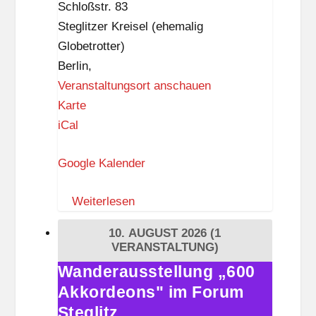
f
Schloßstr. 83
D
Steglitzer Kreisel (ehemalig
ü
Globetrotter)
p
Berlin
,
p
Veranstaltungsort anschauen
e
Z
Karte
l
I
iCal
K
Google Kalender
–
Z
Weiterlesen
e
i
10. AUGUST 2026
(1
t
VERANSTALTUNG)
i
Wanderausstellung „600
Wanderausstellung
s
Akkordeons" im Forum
„600
t
Akkordeons"
Steglitz