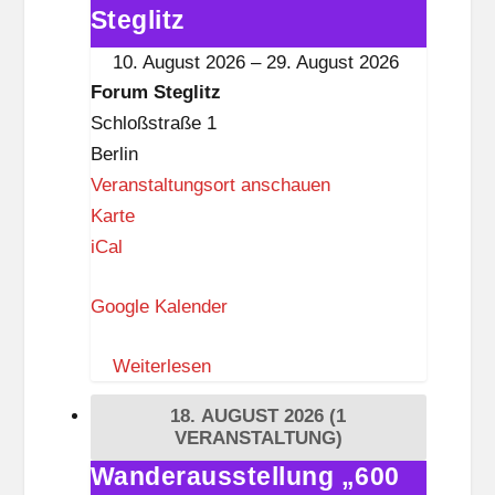
i
Akkordeons"
Steglitz
t
im
10. August 2026
–
29. August 2026
z
Forum
Forum Steglitz
Steglitz
Schloßstraße 1
Berlin
Veranstaltungsort anschauen
F
Karte
o
iCal
r
Google Kalender
u
m
Weiterlesen
S
t
18. AUGUST 2026
(1
e
VERANSTALTUNG)
g
Wanderausstellung „600
Wanderausstellung
l