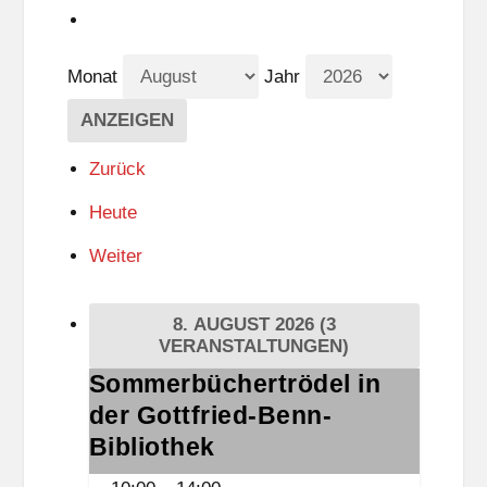
Monat
Jahr
Zurück
Heute
Weiter
8. AUGUST 2026
(3
VERANSTALTUNGEN)
Sommerbüchertrödel in
Sommerbüchertrödel
der Gottfried-Benn-
in
der
Bibliothek
Gottfried-