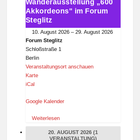
Wanderausstellung „600
Wanderausstellung
l
Akkordeons" im Forum
„600
i
Akkordeons"
Steglitz
t
im
10. August 2026
–
29. August 2026
z
Forum
Forum Steglitz
Steglitz
Schloßstraße 1
Berlin
Veranstaltungsort anschauen
F
Karte
o
iCal
r
Google Kalender
u
m
Weiterlesen
S
t
20. AUGUST 2026
(1
e
VERANSTALTUNG)