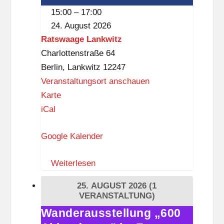
15:00
–
17:00
24. August 2026
Ratswaage Lankwitz
Charlottenstraße 64
Berlin
,
Lankwitz
12247
Veranstaltungsort anschauen
R
Karte
a
iCal
t
Google Kalender
s
w
Weiterlesen
a
a
25. AUGUST 2026
(1
g
VERANSTALTUNG)
e
Wanderausstellung „600
Wanderausstellung
L