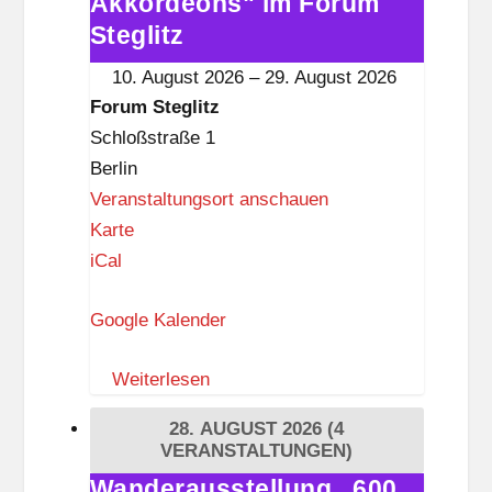
Akkordeons" im Forum
„600
h
Akkordeons"
Steglitz
e
im
10. August 2026
–
29. August 2026
Z
Forum
Forum Steglitz
e
Steglitz
Schloßstraße 1
h
Berlin
l
Veranstaltungsort anschauen
e
F
Karte
n
o
iCal
d
r
o
Google Kalender
u
r
m
f
Weiterlesen
S
t
28. AUGUST 2026
(4
e
VERANSTALTUNGEN)
g
Wanderausstellung „600
Wanderausstellung