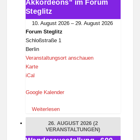
Akkordeons" im Forum
„600
a
Akkordeons"
Steglitz
n
im
10. August 2026
–
29. August 2026
k
Forum
Forum Steglitz
w
Steglitz
Schloßstraße 1
i
Berlin
t
Veranstaltungsort anschauen
z
F
Karte
o
iCal
r
Google Kalender
u
m
Weiterlesen
S
t
26. AUGUST 2026
(2
e
VERANSTALTUNGEN)
g
Wanderausstellung