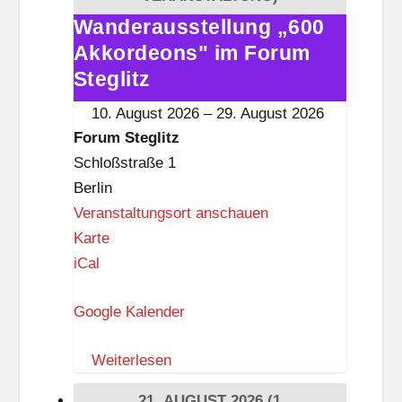
g
Wanderausstellung „600
Wanderausstellung
l
Akkordeons" im Forum
„600
i
Akkordeons"
Steglitz
t
im
10. August 2026
–
29. August 2026
z
Forum
Forum Steglitz
Steglitz
Schloßstraße 1
Berlin
Veranstaltungsort anschauen
F
Karte
o
iCal
r
Google Kalender
u
m
Weiterlesen
S
t
21. AUGUST 2026
(1