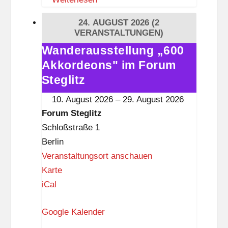
S
t
24. AUGUST 2026
(2
e
VERANSTALTUNGEN)
g
Wanderausstellung „600
Wanderausstellung
l
Akkordeons" im Forum
„600
i
Akkordeons"
Steglitz
t
im
10. August 2026
–
29. August 2026
z
Forum
Forum Steglitz
Steglitz
Schloßstraße 1
Berlin
Veranstaltungsort anschauen
F
Karte
o
iCal
r
Google Kalender
u
m