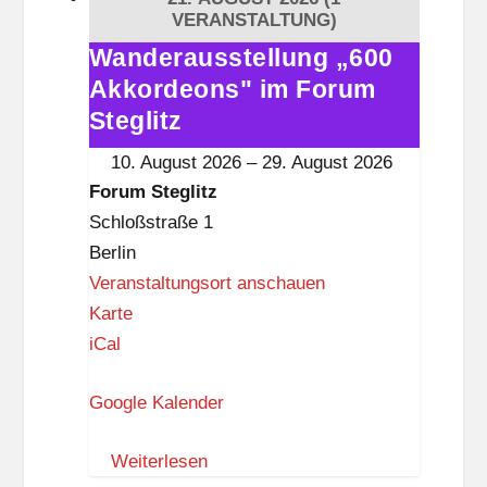
e
VERANSTALTUNG)
g
Wanderausstellung „600
Wanderausstellung
l
Akkordeons" im Forum
„600
i
Akkordeons"
Steglitz
t
im
10. August 2026
–
29. August 2026
z
Forum
Forum Steglitz
Steglitz
Schloßstraße 1
Berlin
Veranstaltungsort anschauen
F
Karte
o
iCal
r
Google Kalender
u
m
Weiterlesen
S