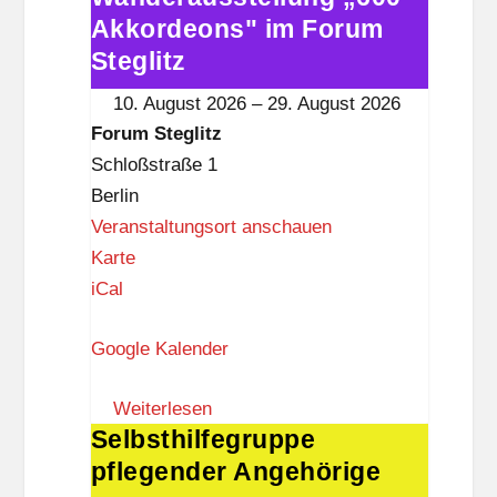
l
Akkordeons" im Forum
„600
i
Akkordeons"
Steglitz
t
im
10. August 2026
–
29. August 2026
z
Forum
Forum Steglitz
Steglitz
Schloßstraße 1
Berlin
Veranstaltungsort anschauen
F
Karte
o
iCal
r
Google Kalender
u
m
Weiterlesen
S
Selbsthilfegruppe
Selbsthilfegruppe
t
pflegender Angehörige
pflegender
e