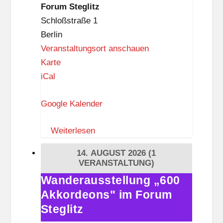
Forum
Forum Steglitz
s
Steglitz
Schloßstraße 1
c
Berlin
h
Veranstaltungsort anschauen
e
F
Karte
r
o
iCal
K
r
u
Google Kalender
u
l
m
t
Weiterlesen
S
u
t
r
14. AUGUST 2026
(1
e
e
VERANSTALTUNG)
g
n
Wanderausstellung „600
Wanderausstellung
l
Akkordeons" im Forum
„600
i
Akkordeons"
Steglitz
t
im