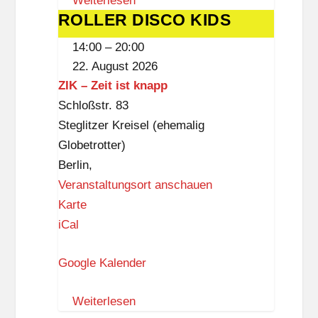
Weiterlesen
S
ROLLER DISCO KIDS
ROLLER
t
DISCO
e
14:00
–
20:00
KIDS
g
22. August 2026
l
ZIK – Zeit ist knapp
i
Schloßstr. 83
t
Steglitzer Kreisel (ehemalig
z
Globetrotter)
Berlin
,
Veranstaltungsort anschauen
Z
Karte
I
iCal
K
Google Kalender
–
Z
Weiterlesen
e