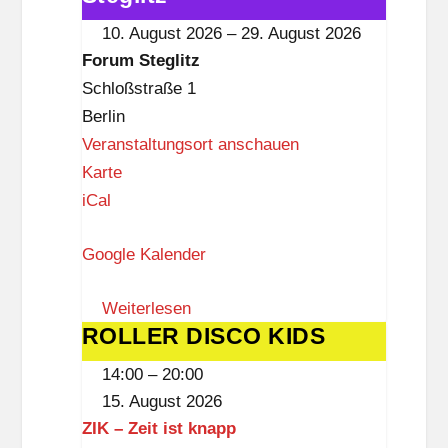
t
im
10. August 2026
–
29. August 2026
z
Forum
Forum Steglitz
Steglitz
Schloßstraße 1
Berlin
Veranstaltungsort anschauen
F
Karte
o
iCal
r
Google Kalender
u
m
Weiterlesen
S
ROLLER DISCO KIDS
ROLLER
t
DISCO
e
14:00
–
20:00
KIDS
g
15. August 2026
l
ZIK – Zeit ist knapp