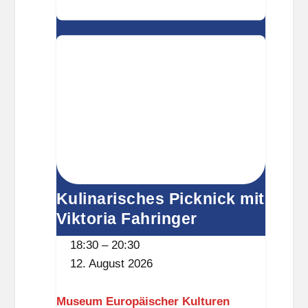
Viktoria
l
Fahringer
i
t
z
Kulinarisches Picknick mit
Viktoria Fahringer
18:30
–
20:30
12. August 2026
Museum Europäischer Kulturen