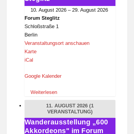
k
im
10. August 2026
–
29. August 2026
n
Forum
Forum Steglitz
a
Steglitz
Schloßstraße 1
p
Berlin
p
Veranstaltungsort anschauen
F
Karte
o
iCal
r
Google Kalender
u
m
Weiterlesen
S
t
11. AUGUST 2026
(1
e
VERANSTALTUNG)
g
Wanderausstellung „600
Wanderausstellung
l
Akkordeons" im Forum
„600