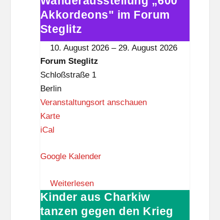
Wanderausstellung „600
l
Akkordeons" im Forum
„600
i
Akkordeons"
Steglitz
t
im
10. August 2026
–
29. August 2026
z
Forum
Forum Steglitz
Steglitz
Schloßstraße 1
Berlin
Veranstaltungsort anschauen
F
Karte
o
iCal
r
Google Kalender
u
m
Weiterlesen
S
Kinder aus Charkiw
Kinder
t
tanzen gegen den Krieg
aus
e