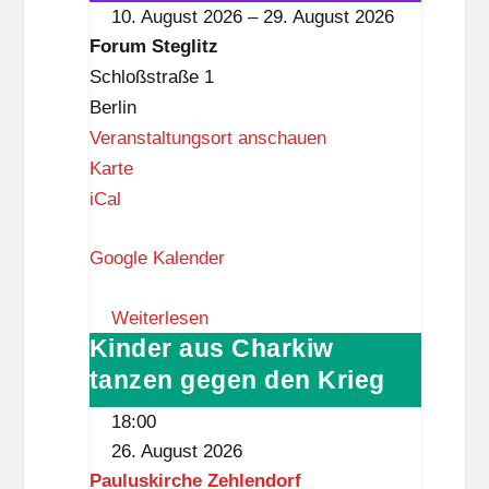
im
10. August 2026
–
29. August 2026
z
Forum
Forum Steglitz
Steglitz
Schloßstraße 1
Berlin
Veranstaltungsort anschauen
F
Karte
o
iCal
r
Google Kalender
u
m
Weiterlesen
S
Kinder aus Charkiw
Kinder
t
tanzen gegen den Krieg
aus
e
Charkiw
g
18:00
tanzen
l
26. August 2026
gegen
i
Pauluskirche Zehlendorf