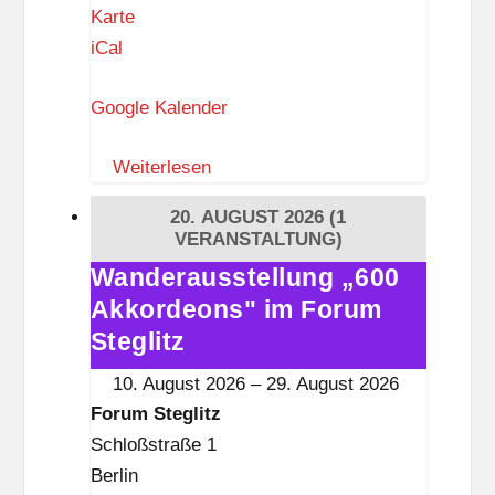
F
Karte
o
iCal
r
Google Kalender
u
m
Weiterlesen
S
t
20. AUGUST 2026
(1
e
VERANSTALTUNG)
g
Wanderausstellung „600
Wanderausstellung
l
Akkordeons" im Forum
„600
i
Akkordeons"
Steglitz
t
im
10. August 2026
–
29. August 2026
z
Forum
Forum Steglitz
Steglitz
Schloßstraße 1
Berlin