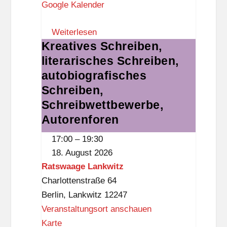
Google Kalender
u
m
Weiterlesen
S
Kreatives Schreiben,
Kreatives
t
literarisches Schreiben,
Schreiben,
e
literarisches
autobiografisches
g
Schreiben,
Schreiben,
l
autobiografisches
Schreibwettbewerbe,
i
Schreiben,
Autorenforen
t
Schreibwettbewerbe,
z
17:00
–
19:30
Autorenforen
18. August 2026
Ratswaage Lankwitz
Charlottenstraße 64
Berlin
,
Lankwitz
12247
Veranstaltungsort anschauen
R
Karte