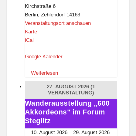
den
t
Kirchstraße 6
Krieg
z
Berlin
,
Zehlendorf
14163
Veranstaltungsort anschauen
P
Karte
a
iCal
u
Google Kalender
l
u
Weiterlesen
s
k
27. AUGUST 2026
(1
i
VERANSTALTUNG)
r
Wanderausstellung „600
Wanderausstellung
c
Akkordeons" im Forum
„600
h
Akkordeons"
Steglitz
e
im
10. August 2026
–
29. August 2026
Z