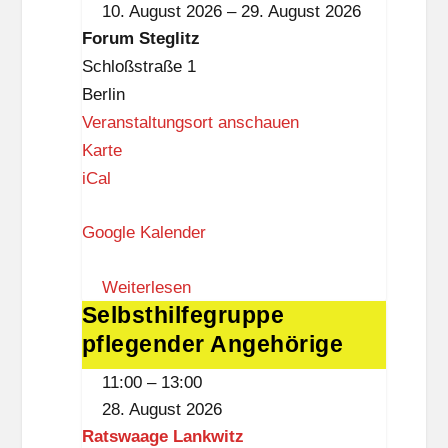
10. August 2026
–
29. August 2026
z
Forum
Forum Steglitz
Steglitz
Schloßstraße 1
Berlin
Veranstaltungsort anschauen
F
Karte
o
iCal
r
Google Kalender
u
m
Weiterlesen
S
Selbsthilfegruppe
Selbsthilfegruppe
t
pflegender Angehörige
pflegender
e
Angehörige
g
11:00
–
13:00
l
28. August 2026
i
Ratswaage Lankwitz