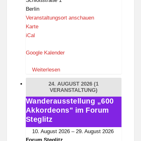
Schloßstraße 1
p
Berlin
p
Veranstaltungsort anschauen
F
Karte
o
iCal
r
Google Kalender
u
m
Weiterlesen
S
t
24. AUGUST 2026
(1
e
VERANSTALTUNG)
g
Wanderausstellung „600
Wanderausstellung
l
Akkordeons" im Forum
„600
i
Akkordeons"
Steglitz
t
im
10. August 2026
–
29. August 2026
z
Forum
Forum Steglitz