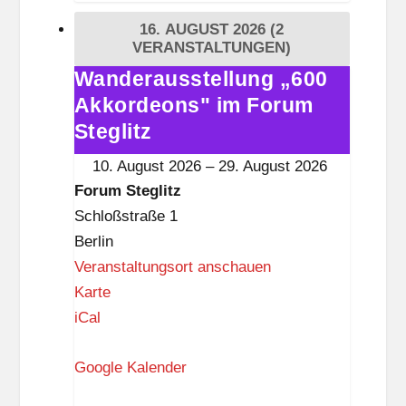
i
16. AUGUST 2026
(2
t
VERANSTALTUNGEN)
i
Wanderausstellung „600
Wanderausstellung
s
Akkordeons" im Forum
„600
t
Akkordeons"
Steglitz
k
im
10. August 2026
–
29. August 2026
n
Forum
Forum Steglitz
a
Steglitz
Schloßstraße 1
p
Berlin
p
Veranstaltungsort anschauen
F
Karte
o
iCal
r
Google Kalender
u
m