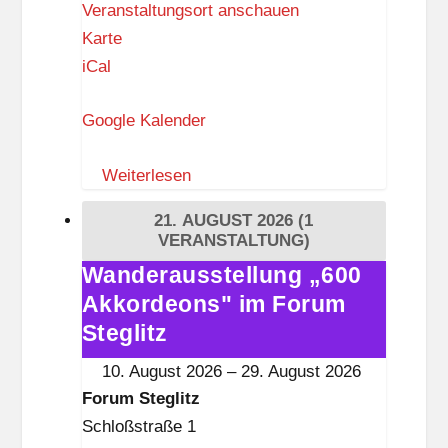
Veranstaltungsort anschauen
F
Karte
o
iCal
r
Google Kalender
u
m
Weiterlesen
S
t
21. AUGUST 2026
(1
e
VERANSTALTUNG)
g
Wanderausstellung „600
Wanderausstellung
l
Akkordeons" im Forum
„600
i
Akkordeons"
Steglitz
t
im
10. August 2026
–
29. August 2026
z
Forum
Forum Steglitz
Steglitz
Schloßstraße 1