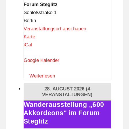
Forum
Forum Steglitz
e
Steglitz
Schloßstraße 1
h
Berlin
l
Veranstaltungsort anschauen
e
F
Karte
n
o
iCal
d
r
o
Google Kalender
u
r
m
f
Weiterlesen
S
t
28. AUGUST 2026
(4
e
VERANSTALTUNGEN)
g
Wanderausstellung „600
Wanderausstellung
l
Akkordeons" im Forum
„600
i
Akkordeons"
Steglitz
t
im