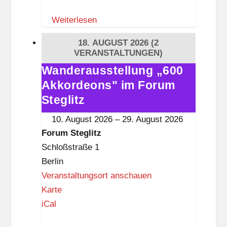
m
Weiterlesen
S
t
18. AUGUST 2026
(2
e
VERANSTALTUNGEN)
g
Wanderausstellung „600
Wanderausstellung
l
Akkordeons" im Forum
„600
i
Akkordeons"
Steglitz
t
im
10. August 2026
–
29. August 2026
z
Forum
Forum Steglitz
Steglitz
Schloßstraße 1
Berlin
Veranstaltungsort anschauen
F
Karte
o
iCal
r