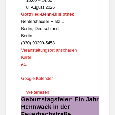
10:00
–
14:00
Benn-
8. August 2026
Bibliothek
Gottfried-Benn-Bibliothek
Nentershäuser Platz 1
Berlin
,
Deutschland
Berlin
(030) 90299-5458
Veranstaltungsort anschauen
G
Karte
o
iCal
t
Google Kalender
t
f
Weiterlesen
r
Geburtstagsfeier: Ein Jahr
Geburtstagsfeier:
i
Hennwack in der
Ein
e
Jahr
Feuerbachstraße
d