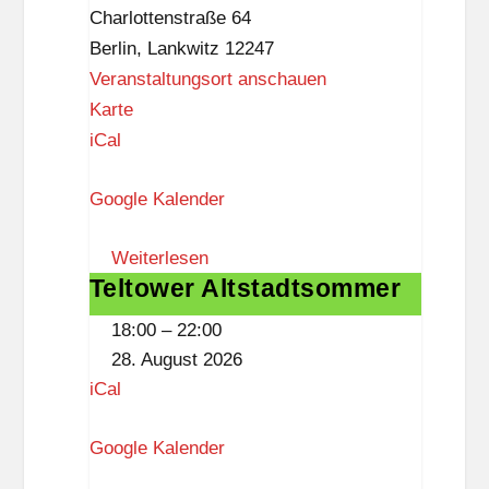
t
Charlottenstraße 64
z
Berlin
,
Lankwitz
12247
Veranstaltungsort anschauen
R
Karte
a
iCal
t
Google Kalender
s
w
Weiterlesen
a
Teltower Altstadtsommer
Teltower
a
Altstadtsommer
g
18:00
–
22:00
e
28. August 2026
L
iCal
a
n
Google Kalender
k