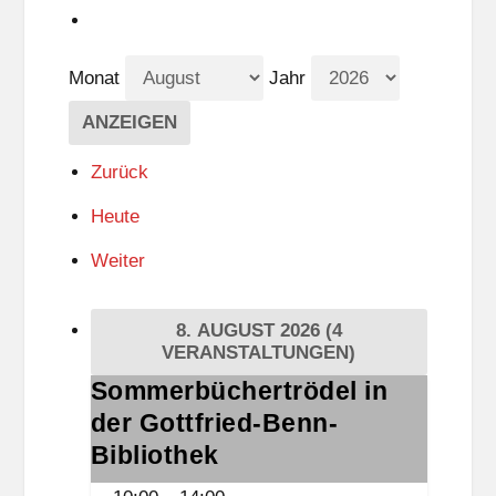
Monat
Jahr
Zurück
Heute
Weiter
8. AUGUST 2026
(4
VERANSTALTUNGEN)
Sommerbüchertrödel in
Sommerbüchertrödel
der Gottfried-Benn-
in
der
Bibliothek
Gottfried-