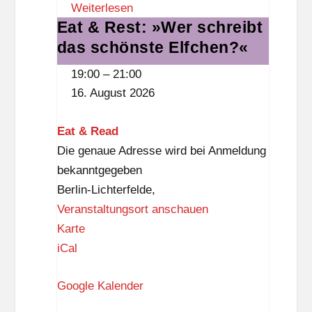
Weiterlesen
S
Eat & Rest: »Wer schreibt
Eat
t
das schönste Elfchen?«
&
e
Rest:
g
19:00
–
21:00
»Wer
l
16. August 2026
schreibt
i
das
t
Eat & Read
schönste
z
Die genaue Adresse wird bei Anmeldung
Elfchen?«
bekanntgegeben
Berlin-Lichterfelde
,
Veranstaltungsort anschauen
E
Karte
a
iCal
t
Google Kalender
&
R