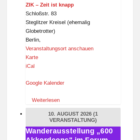
r
ZIK – Zeit ist knapp
f
Schloßstr. 83
D
Steglitzer Kreisel (ehemalig
ü
Globetrotter)
p
Berlin
,
p
Veranstaltungsort anschauen
e
Z
Karte
l
I
iCal
K
Google Kalender
–
Z
Weiterlesen
e
i
10. AUGUST 2026
(1
t
VERANSTALTUNG)
i
Wanderausstellung „600
Wanderausstellung
s
„600