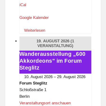
a
iCal
t
Google Kalender
s
w
Weiterlesen
a
a
19. AUGUST 2026
(1
g
VERANSTALTUNG)
e
Wanderausstellung „600
Wanderausstellung
L
Akkordeons" im Forum
„600
a
Akkordeons"
Steglitz
n
im
10. August 2026
–
29. August 2026
k
Forum
Forum Steglitz
w
Steglitz
Schloßstraße 1
i
Berlin
t
Veranstaltungsort anschauen
z