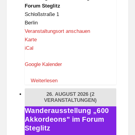
Forum
Forum Steglitz
Steglitz
Schloßstraße 1
Berlin
Veranstaltungsort anschauen
F
Karte
o
iCal
r
Google Kalender
u
m
Weiterlesen
S
t
26. AUGUST 2026
(2
e
VERANSTALTUNGEN)
g
Wanderausstellung „600
Wanderausstellung
l
Akkordeons" im Forum
„600
i
Akkordeons"
Steglitz
t