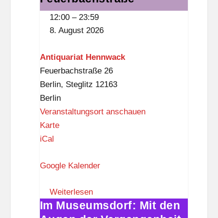
Hennwack
-
12:00
–
23:59
in
B
8. August 2026
der
e
Feuerbachstraße
n
Antiquariat Hennwack
n
Feuerbachstraße 26
-
Berlin
,
Steglitz
12163
B
Berlin
i
Veranstaltungsort anschauen
b
A
Karte
l
n
iCal
i
t
o
Google Kalender
i
t
q
h
Weiterlesen
u
Im Museumsdorf: Mit den
e
Im
a
k