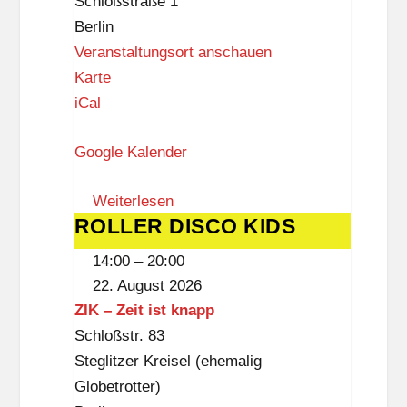
Schloßstraße 1
Berlin
Veranstaltungsort anschauen
F
Karte
o
iCal
r
Google Kalender
u
m
Weiterlesen
S
ROLLER DISCO KIDS
ROLLER
t
DISCO
e
14:00
–
20:00
KIDS
g
22. August 2026
l
ZIK – Zeit ist knapp
i
Schloßstr. 83
t
Steglitzer Kreisel (ehemalig
z
Globetrotter)