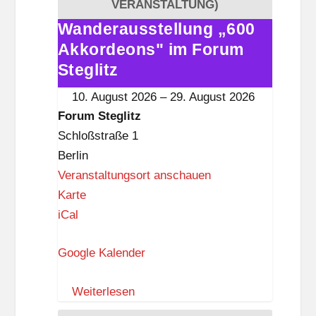
e
VERANSTALTUNG)
g
Wanderausstellung „600
Wanderausstellung
l
Akkordeons" im Forum
„600
i
Akkordeons"
Steglitz
t
im
10. August 2026
–
29. August 2026
z
Forum
Forum Steglitz
Steglitz
Schloßstraße 1
Berlin
Veranstaltungsort anschauen
F
Karte
o
iCal
r
Google Kalender
u
m
Weiterlesen
S
t