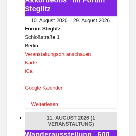
Akkordeons" im Forum
t
Akkordeons"
Steglitz
k
im
10. August 2026
–
29. August 2026
n
Forum
Forum Steglitz
a
Steglitz
Schloßstraße 1
p
Berlin
p
Veranstaltungsort anschauen
F
Karte
o
iCal
r
Google Kalender
u
m
Weiterlesen
S
t
11. AUGUST 2026
(1
e
VERANSTALTUNG)
g
Wanderausstellung „600
Wanderausstellung