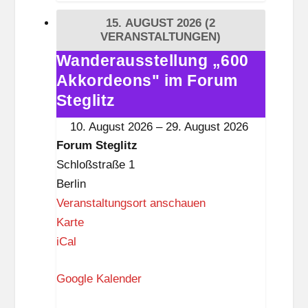
t
15. AUGUST 2026
(2
e
VERANSTALTUNGEN)
g
Wanderausstellung „600
Wanderausstellung
l
Akkordeons" im Forum
„600
i
Akkordeons"
Steglitz
t
im
10. August 2026
–
29. August 2026
z
Forum
Forum Steglitz
Steglitz
Schloßstraße 1
Berlin
Veranstaltungsort anschauen
F
Karte
o
iCal
r
Google Kalender
u
m