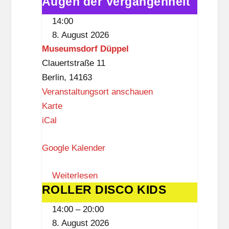
Augen der Vergangenheit
Museumsdorf:
r
Mit
i
14:00
den
a
8. August 2026
Augen
t
Museumsdorf Düppel
der
H
Clauertstraße 11
Vergangenheit
e
Berlin
,
14163
n
Veranstaltungsort anschauen
n
M
Karte
w
u
iCal
a
s
c
Google Kalender
e
k
u
Weiterlesen
m
ROLLER DISCO KIDS
ROLLER
s
DISCO
d
14:00
–
20:00
KIDS
o
8. August 2026