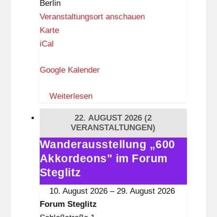
Berlin
Veranstaltungsort anschauen
F
Karte
o
iCal
r
Google Kalender
u
m
Weiterlesen
S
t
22. AUGUST 2026
(2
e
VERANSTALTUNGEN)
g
Wanderausstellung „600
Wanderausstellung
l
Akkordeons" im Forum
„600
i
Akkordeons"
Steglitz
t
im
10. August 2026
–
29. August 2026
z
Forum
Forum Steglitz
Steglitz