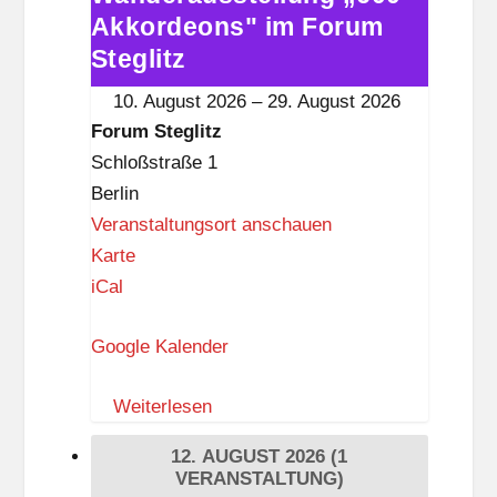
l
Akkordeons" im Forum
„600
i
Akkordeons"
Steglitz
t
im
10. August 2026
–
29. August 2026
z
Forum
Forum Steglitz
Steglitz
Schloßstraße 1
Berlin
Veranstaltungsort anschauen
F
Karte
o
iCal
r
Google Kalender
u
m
Weiterlesen
S
t
12. AUGUST 2026
(1
e
VERANSTALTUNG)