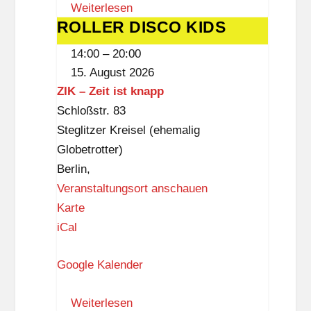
Weiterlesen
S
ROLLER DISCO KIDS
ROLLER
t
DISCO
e
14:00
–
20:00
KIDS
g
15. August 2026
l
ZIK – Zeit ist knapp
i
Schloßstr. 83
t
Steglitzer Kreisel (ehemalig
z
Globetrotter)
Berlin
,
Veranstaltungsort anschauen
Z
Karte
I
iCal
K
Google Kalender
–
Z
Weiterlesen
e