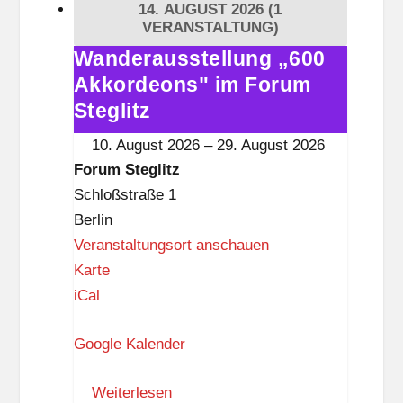
14. AUGUST 2026
(1
e
VERANSTALTUNG)
g
Wanderausstellung „600
Wanderausstellung
l
Akkordeons" im Forum
„600
i
Akkordeons"
Steglitz
t
im
10. August 2026
–
29. August 2026
z
Forum
Forum Steglitz
Steglitz
Schloßstraße 1
Berlin
Veranstaltungsort anschauen
F
Karte
o
iCal
r
Google Kalender
u
m
Weiterlesen
S