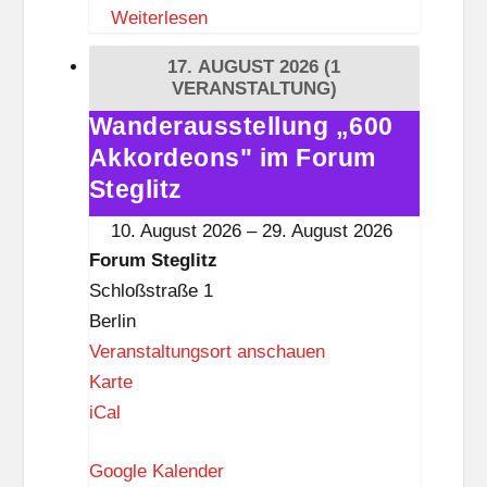
Weiterlesen
e
a
17. AUGUST 2026
(1
d
VERANSTALTUNG)
Wanderausstellung „600
Wanderausstellung
Akkordeons" im Forum
„600
Akkordeons"
Steglitz
im
10. August 2026
–
29. August 2026
Forum
Forum Steglitz
Steglitz
Schloßstraße 1
Berlin
Veranstaltungsort anschauen
F
Karte
o
iCal
r
Google Kalender
u