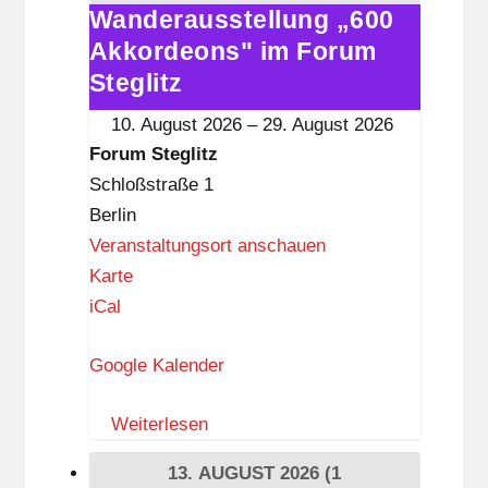
g
Wanderausstellung „600
Wanderausstellung
l
Akkordeons" im Forum
„600
i
Akkordeons"
Steglitz
t
im
10. August 2026
–
29. August 2026
z
Forum
Forum Steglitz
Steglitz
Schloßstraße 1
Berlin
Veranstaltungsort anschauen
F
Karte
o
iCal
r
Google Kalender
u
m
Weiterlesen
S
t
13. AUGUST 2026
(1