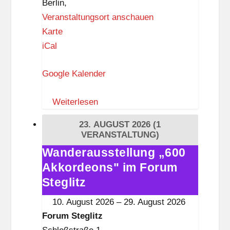
Berlin
,
Veranstaltungsort anschauen
Z
Karte
I
iCal
K
Google Kalender
–
Z
Weiterlesen
e
i
23. AUGUST 2026
(1
t
VERANSTALTUNG)
i
Wanderausstellung „600
Wanderausstellung
s
Akkordeons" im Forum
„600
t
Akkordeons"
Steglitz
k
im
10. August 2026
–
29. August 2026
n
Forum
Forum Steglitz
a
Steglitz