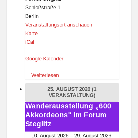
Steglitz
Schloßstraße 1
Berlin
Veranstaltungsort anschauen
F
Karte
o
iCal
r
Google Kalender
u
m
Weiterlesen
S
t
25. AUGUST 2026
(1
e
VERANSTALTUNG)
g
Wanderausstellung „600
Wanderausstellung
l
Akkordeons" im Forum
„600
i
Akkordeons"
Steglitz
t
im
10. August 2026
–
29. August 2026
z