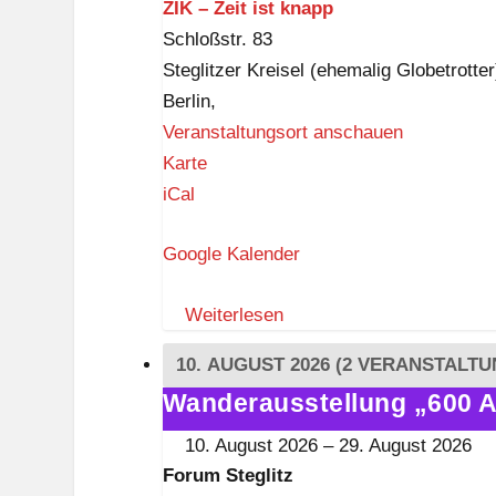
r
ZIK – Zeit ist knapp
z
f
Schloßstr. 83
D
Steglitzer Kreisel (ehemalig Globetrotter
ü
Berlin
,
p
Veranstaltungsort anschauen
p
Z
Karte
e
I
iCal
l
K
Google Kalender
–
Z
Weiterlesen
e
i
10. AUGUST 2026
(2 VERANSTALTU
t
Wanderausstellung „600 A
Wanderausstellung
i
„600
s
10. August 2026
–
29. August 2026
Akkordeons"
t
Forum Steglitz
im