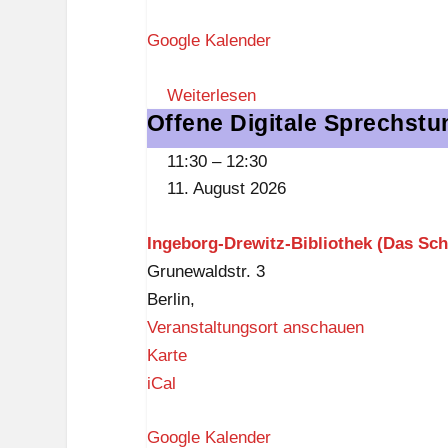
z
r
Google Kalender
u
m
Weiterlesen
S
Offene Digitale Sprechstu
Offene
t
Digitale
e
11:30
–
12:30
Sprechstunde
g
11. August 2026
in
l
der
i
Ingeborg-Drewitz-Bibliothek (Das Sch
Ingeborg-
t
Grunewaldstr. 3
Drewitz-
z
Berlin
,
Bibliothek
Veranstaltungsort anschauen
I
Karte
n
iCal
g
Google Kalender
e