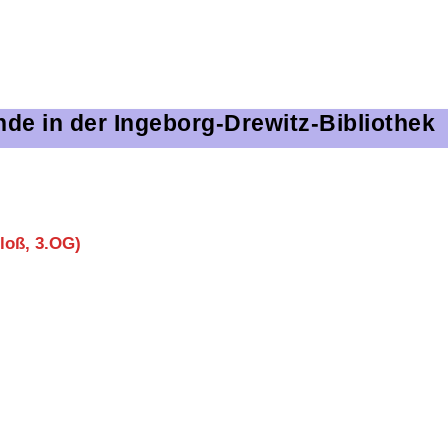
nde in der Ingeborg-Drewitz-Bibliothek
loß, 3.OG)