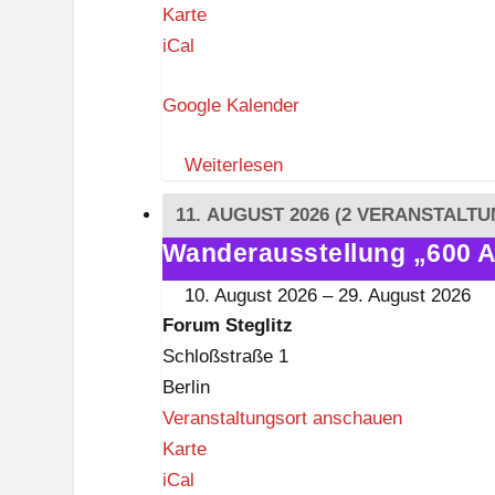
und
R
Karte
Beruf
a
iCal
t
Google Kalender
s
w
Weiterlesen
a
a
11. AUGUST 2026
(2 VERANSTALTU
g
Wanderausstellung „600 A
Wanderausstellung
e
„600
L
10. August 2026
–
29. August 2026
Akkordeons"
a
Forum Steglitz
im
n
Schloßstraße 1
Forum
k
Berlin
Steglitz
w
Veranstaltungsort anschauen
i
F
Karte
t
o
iCal