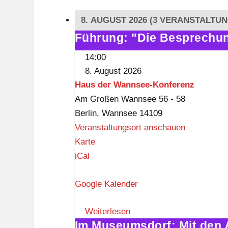
8. AUGUST 2026
(3 VERANSTALTUN
Führung: "Die Besprechu
Führung:
"Die
14:00
Besprechung
8. August 2026
am
Haus der Wannsee-Konferenz
Wannsee"
Am Großen Wannsee 56 - 58
Berlin
,
Wannsee
14109
Veranstaltungsort anschauen
H
Karte
a
iCal
u
Google Kalender
s
d
Weiterlesen
e
Im Museumsdorf: Mit den 
Im
r