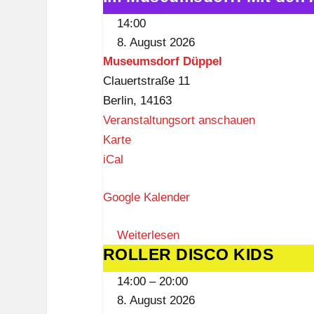
Museumsdorf:
W
14:00
Mit
a
8. August 2026
den
n
Museumsdorf Düppel
Augen
n
Clauertstraße 11
der
s
Berlin
,
14163
Vergangenheit
e
Veranstaltungsort anschauen
e
M
Karte
-
u
iCal
K
s
o
Google Kalender
e
n
u
f
Weiterlesen
m
ROLLER DISCO KIDS
ROLLER
e
s
DISCO
r
d
14:00
–
20:00
KIDS
e
o
8. August 2026
n