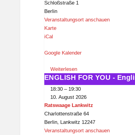
k
Schloßstraße 1
Forum
n
Berlin
Steglitz
a
Veranstaltungsort anschauen
p
F
Karte
p
o
iCal
r
Google Kalender
u
m
Weiterlesen
S
ENGLISH FOR YOU - Englis
ENGLISH
t
FOR
e
18:30
–
19:30
YOU
g
10. August 2026
-
l
Ratswaage Lankwitz
Englisch
i
Charlottenstraße 64
für
t
Berlin
,
Lankwitz
12247
Freizeit
z
Veranstaltungsort anschauen