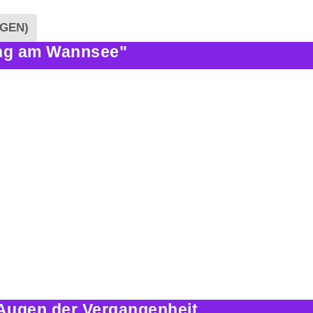
GEN)
ng am Wannsee"
Augen der Vergangenheit