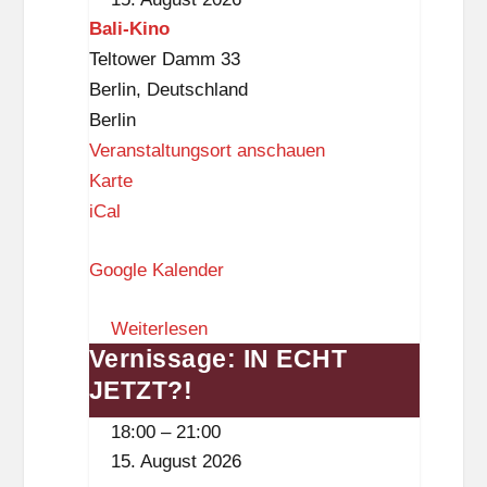
Bali-Kino
Teltower Damm 33
Berlin
,
Deutschland
Berlin
Veranstaltungsort anschauen
B
Karte
a
iCal
l
Google Kalender
i
-
Weiterlesen
K
Vernissage: IN ECHT
Vernissage:
i
JETZT?!
IN
n
ECHT
o
18:00
–
21:00
JETZT?!
15. August 2026