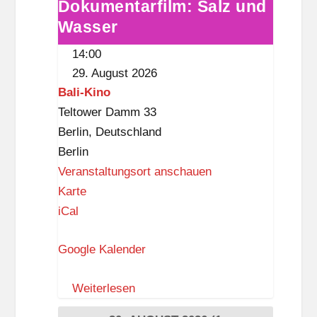
Dokumentarfilm: Salz und
Dokumentarfilm:
Wasser
Salz
und
14:00
Wasser
29. August 2026
Bali-Kino
Teltower Damm 33
Berlin
,
Deutschland
Berlin
Veranstaltungsort anschauen
B
Karte
a
iCal
l
Google Kalender
i
-
Weiterlesen
K
i