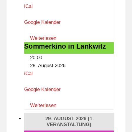
a
iCal
t
Google Kalender
s
w
Weiterlesen
a
Sommerkino in Lankwitz
Sommerkino
a
in
g
20:00
Lankwitz
e
28. August 2026
L
iCal
a
n
Google Kalender
k
w
Weiterlesen
i
29. AUGUST 2026
(1
t
VERANSTALTUNG)
z