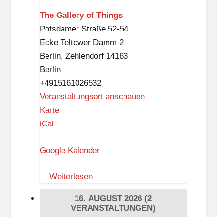
The Gallery of Things
Potsdamer Straße 52-54
Ecke Teltower Damm 2
Berlin
,
Zehlendorf
14163
Berlin
+4915161026532
Veranstaltungsort anschauen
T
Karte
h
iCal
e
Google Kalender
G
a
Weiterlesen
l
l
16. AUGUST 2026
(2
e
VERANSTALTUNGEN)