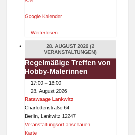
t
Google Kalender
s
w
Weiterlesen
a
a
28. AUGUST 2026
(2
g
VERANSTALTUNGEN)
e
Regelmäßige Treffen von
Regelmäßige
L
Hobby-Malerinnen
Treffen
a
von
17:00
–
18:00
n
Hobby-
28. August 2026
k
Malerinnen
Ratswaage Lankwitz
w
Charlottenstraße 64
i
Berlin
,
Lankwitz
12247
t
Veranstaltungsort anschauen
z
R
Karte