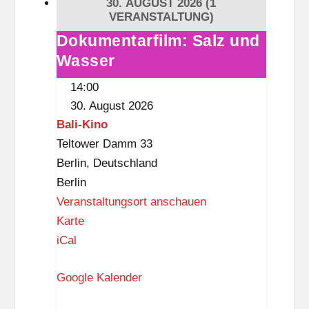
30. AUGUST 2026
(1
n
VERANSTALTUNG)
o
Dokumentarfilm: Salz und
Dokumentarfilm:
Wasser
Salz
und
14:00
Wasser
30. August 2026
Bali-Kino
Teltower Damm 33
Berlin
,
Deutschland
Berlin
Veranstaltungsort anschauen
B
Karte
a
iCal
l
Google Kalender
i
-