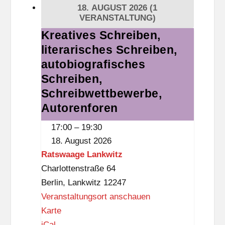
a
18. AUGUST 2026
(1
d
VERANSTALTUNG)
Kreatives Schreiben,
Kreatives
literarisches Schreiben,
Schreiben,
literarisches
autobiografisches
Schreiben,
Schreiben,
autobiografisches
Schreibwettbewerbe,
Schreiben,
Autorenforen
Schreibwettbewerbe,
17:00
–
19:30
Autorenforen
18. August 2026
Ratswaage Lankwitz
Charlottenstraße 64
Berlin
,
Lankwitz
12247
Veranstaltungsort anschauen
R
Karte
a
iCal