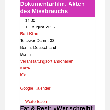
r
Dokumentarfilm: Akten
Dokumentarfilm:
y
des Missbrauchs
Akten
o
des
14:00
f
Missbrauchs
16. August 2026
T
Bali-Kino
h
Teltower Damm 33
i
Berlin
,
Deutschland
n
Berlin
g
Veranstaltungsort anschauen
s
B
Karte
a
iCal
l
Google Kalender
i
-
Weiterlesen
K
Eat & Rest: »Wer schreibt
Eat
i