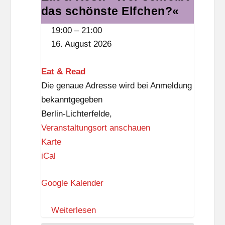
das schönste Elfchen?«
&
n
Rest:
o
19:00
–
21:00
»Wer
16. August 2026
schreibt
das
Eat & Read
schönste
Die genaue Adresse wird bei Anmeldung
Elfchen?«
bekanntgegeben
Berlin-Lichterfelde
,
Veranstaltungsort anschauen
E
Karte
a
iCal
t
Google Kalender
&
R
Weiterlesen
e