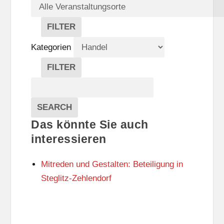
FILTER
V
E
Kategorien
R
A
FILTER
N
K
Suche
S
A
T
T
Veranstaltungen
A
E
EVENTS
SEARCH
L
G
Das könnte Sie auch
T
O
U
R
interessieren
N
I
G
E
Mitreden und Gestalten: Beteiligung in
S
N
O
Steglitz-Zehlendorf
R
T
E