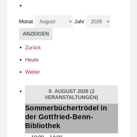
Monat
Jahr
Zurück
Heute
Weiter
8. AUGUST 2026
(2
VERANSTALTUNGEN)
Sommerbüchertrödel in
Sommerbüchertrödel
der Gottfried-Benn-
in
der
Bibliothek
Gottfried-