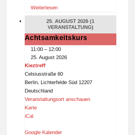
Z
Weiterlesen
e
i
25. AUGUST 2026
(1
t
VERANSTALTUNG)
i
Achtsamkeitskurs
Achtsamkeitskurs
s
11:00
–
12:00
t
25. August 2026
k
Kieztreff
n
Celsiusstraße 60
a
Berlin
,
Lichterfelde Süd
12207
p
Deutschland
p
Veranstaltungsort anschauen
K
Karte
i
iCal
e
Google Kalender
z