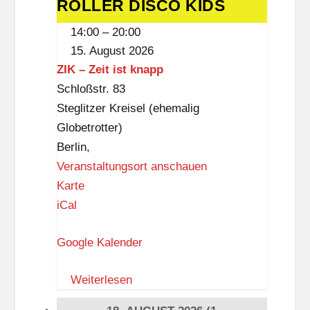
ROLLER DISCO KIDS
ROLLER
DISCO
14:00
–
20:00
KIDS
15. August 2026
ZIK – Zeit ist knapp
Schloßstr. 83
Steglitzer Kreisel (ehemalig
Globetrotter)
Berlin
,
Veranstaltungsort anschauen
Z
Karte
I
iCal
K
Google Kalender
–
Z
Weiterlesen
e
i