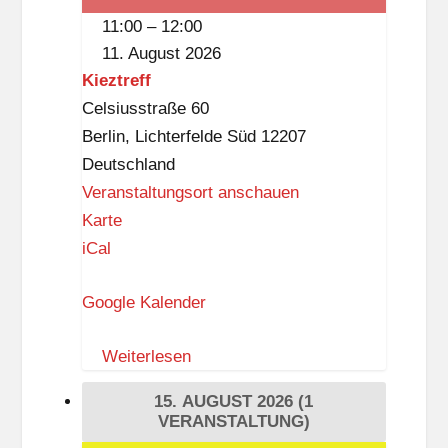
s
11:00
–
12:00
t
11. August 2026
k
Kieztreff
n
Celsiusstraße 60
a
Berlin
,
Lichterfelde Süd
12207
p
Deutschland
p
Veranstaltungsort anschauen
K
Karte
i
iCal
e
Google Kalender
z
t
Weiterlesen
r
e
15. AUGUST 2026
(1
f
VERANSTALTUNG)
f