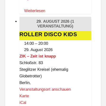
t
Weiterlesen
r
e
29. AUGUST 2026
(1
f
VERANSTALTUNG)
f
ROLLER DISCO KIDS
ROLLER
DISCO
14:00
–
20:00
KIDS
29. August 2026
ZIK – Zeit ist knapp
Schloßstr. 83
Steglitzer Kreisel (ehemalig
Globetrotter)
Berlin
,
Veranstaltungsort anschauen
Z
Karte
I
iCal