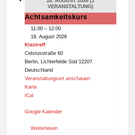
18. AUGUST 2026
(1
t
VERANSTALTUNG)
i
Achtsamkeitskurs
Achtsamkeitskurs
s
11:00
–
12:00
t
18. August 2026
k
Kieztreff
n
Celsiusstraße 60
a
Berlin
,
Lichterfelde Süd
12207
p
Deutschland
p
Veranstaltungsort anschauen
K
Karte
i
iCal
e
Google Kalender
z
t
Weiterlesen
r