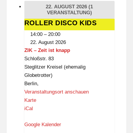
e
22. AUGUST 2026
(1
f
VERANSTALTUNG)
f
ROLLER DISCO KIDS
ROLLER
DISCO
14:00
–
20:00
KIDS
22. August 2026
ZIK – Zeit ist knapp
Schloßstr. 83
Steglitzer Kreisel (ehemalig
Globetrotter)
Berlin
,
Veranstaltungsort anschauen
Z
Karte
I
iCal
K
Google Kalender
–