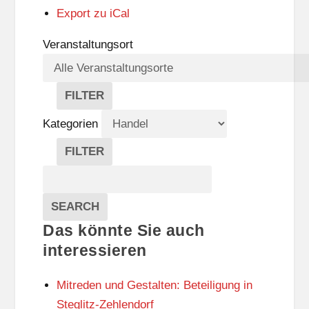
Export zu
iCal
Veranstaltungsort
FILTER
V
E
Kategorien
R
A
FILTER
N
K
Suche
S
A
T
T
Veranstaltungen
A
E
EVENTS
SEARCH
L
G
Das könnte Sie auch
T
O
U
R
interessieren
N
I
G
E
Mitreden und Gestalten: Beteiligung in
S
N
O
Steglitz-Zehlendorf