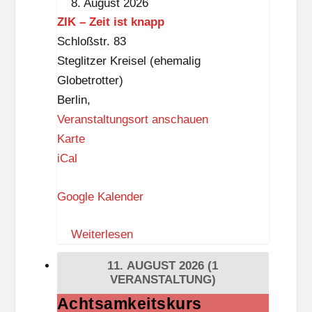
8. August 2026
-
ZIK – Zeit ist knapp
B
Schloßstr. 83
e
Steglitzer Kreisel (ehemalig
n
Globetrotter)
n
Berlin
,
-
Veranstaltungsort anschauen
B
Z
Karte
i
I
iCal
b
K
l
Google Kalender
–
i
Z
o
Weiterlesen
e
t
i
11. AUGUST 2026
(1
h
t
VERANSTALTUNG)
e
i
Achtsamkeitskurs
Achtsamkeitskurs
k