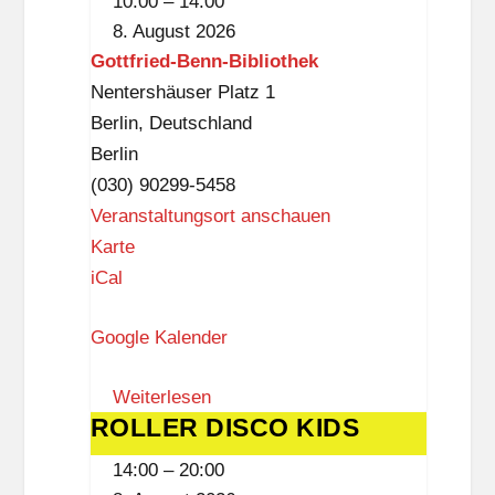
10:00
–
14:00
Benn-
8. August 2026
Bibliothek
Gottfried-Benn-Bibliothek
Nentershäuser Platz 1
Berlin
,
Deutschland
Berlin
(030) 90299-5458
Veranstaltungsort anschauen
G
Karte
o
iCal
t
Google Kalender
t
f
Weiterlesen
r
ROLLER DISCO KIDS
ROLLER
i
DISCO
e
14:00
–
20:00
KIDS
d