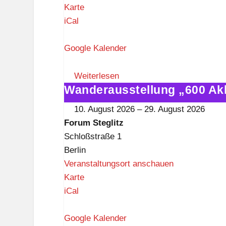
z
F
Karte
o
iCal
r
u
Google Kalender
m
S
Weiterlesen
Wanderausstellung „600 Ak
t
Wanderausstellung
e
„600
10. August 2026
–
29. August 2026
g
Akkordeons"
Forum Steglitz
l
im
Schloßstraße 1
i
Forum
Berlin
t
Steglitz
Veranstaltungsort anschauen
z
F
Karte
o
iCal
r
u
Google Kalender