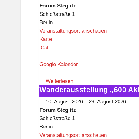
Akkordeons"
Forum Steglitz
im
Schloßstraße 1
Forum
Berlin
Steglitz
Veranstaltungsort anschauen
F
Karte
o
iCal
r
u
Google Kalender
m
S
Weiterlesen
Wanderausstellung „600 Ak
t
Wanderausstellung
e
„600
10. August 2026
–
29. August 2026
g
Akkordeons"
Forum Steglitz
l
im
Schloßstraße 1
i
Forum
Berlin
t
Steglitz
Veranstaltungsort anschauen