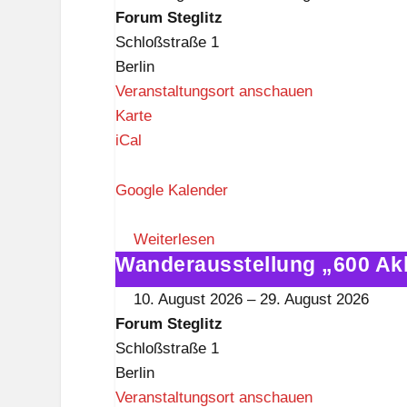
g
Akkordeons"
Forum Steglitz
l
im
Schloßstraße 1
i
Forum
Berlin
t
Steglitz
Veranstaltungsort anschauen
z
F
Karte
o
iCal
r
u
Google Kalender
m
S
Weiterlesen
Wanderausstellung „600 Ak
t
Wanderausstellung
e
„600
10. August 2026
–
29. August 2026
g
Akkordeons"
Forum Steglitz
l
im
Schloßstraße 1
i
Forum
Berlin
t
Steglitz
Veranstaltungsort anschauen