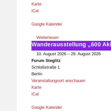
z
F
Karte
o
iCal
r
u
Google Kalender
m
S
Weiterlesen
Wanderausstellung „600 Ak
t
Wanderausstellung
e
„600
10. August 2026
–
29. August 2026
g
Akkordeons"
Forum Steglitz
l
im
Schloßstraße 1
i
Forum
Berlin
t
Steglitz
Veranstaltungsort anschauen
z
F
Karte
o
iCal
r
u
Google Kalender