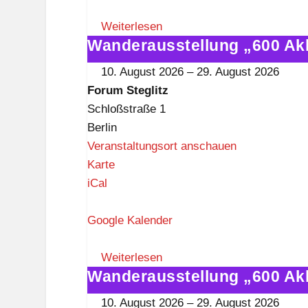
m
S
Weiterlesen
Wanderausstellung „600 Ak
t
Wanderausstellung
e
„600
10. August 2026
–
29. August 2026
g
Akkordeons"
Forum Steglitz
l
im
Schloßstraße 1
i
Forum
Berlin
t
Steglitz
Veranstaltungsort anschauen
z
F
Karte
o
iCal
r
u
Google Kalender
m
S
Weiterlesen
Wanderausstellung „600 Ak
t
Wanderausstellung
e
„600
10. August 2026
–
29. August 2026