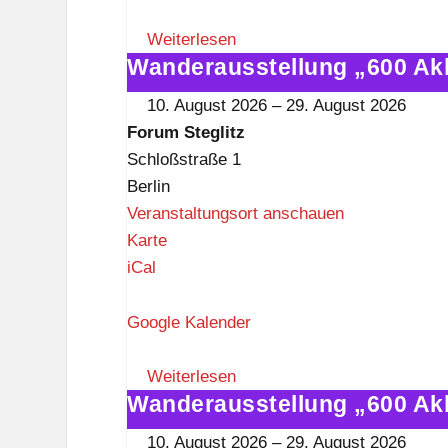
m
S
Weiterlesen
Wanderausstellung „600 Ak
t
Wanderausstellung
e
„600
10. August 2026
–
29. August 2026
g
Akkordeons"
Forum Steglitz
l
im
Schloßstraße 1
i
Forum
Berlin
t
Steglitz
Veranstaltungsort anschauen
z
F
Karte
o
iCal
r
u
Google Kalender
m
S
Weiterlesen
Wanderausstellung „600 Ak
t
Wanderausstellung
e
„600
10. August 2026
–
29. August 2026