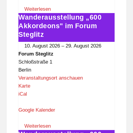
m
S
Weiterlesen
Wanderausstellung „600
t
Wanderausstellung
e
„600
Akkordeons" im Forum
g
Akkordeons"
Steglitz
l
im
10. August 2026
–
29. August 2026
i
Forum
Forum Steglitz
t
Steglitz
Schloßstraße 1
z
Berlin
Veranstaltungsort anschauen
F
Karte
o
iCal
r
u
Google Kalender
m
S
Weiterlesen