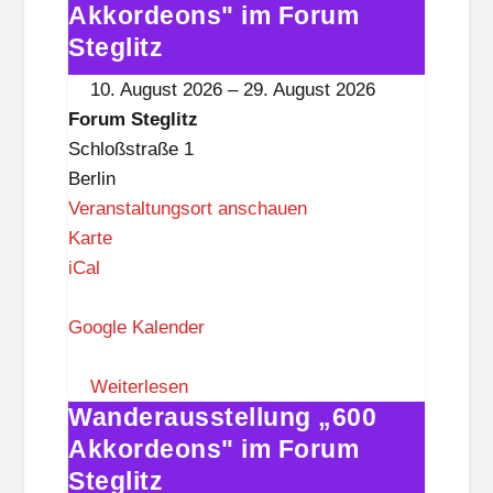
e
„600
Akkordeons" im Forum
g
Akkordeons"
Steglitz
l
im
10. August 2026
–
29. August 2026
i
Forum
Forum Steglitz
t
Steglitz
Schloßstraße 1
z
Berlin
Veranstaltungsort anschauen
F
Karte
o
iCal
r
u
Google Kalender
m
S
Weiterlesen
Wanderausstellung „600
t
Wanderausstellung
e
„600
Akkordeons" im Forum
g
Akkordeons"
Steglitz