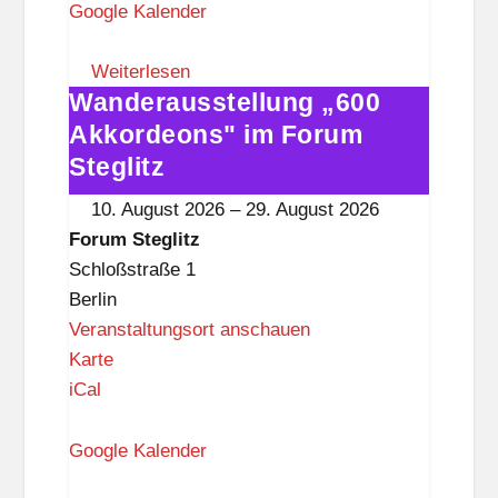
u
Google Kalender
m
S
Weiterlesen
Wanderausstellung „600
t
Wanderausstellung
e
„600
Akkordeons" im Forum
g
Akkordeons"
Steglitz
l
im
10. August 2026
–
29. August 2026
i
Forum
Forum Steglitz
t
Steglitz
Schloßstraße 1
z
Berlin
Veranstaltungsort anschauen
F
Karte
o
iCal
r
u
Google Kalender
m