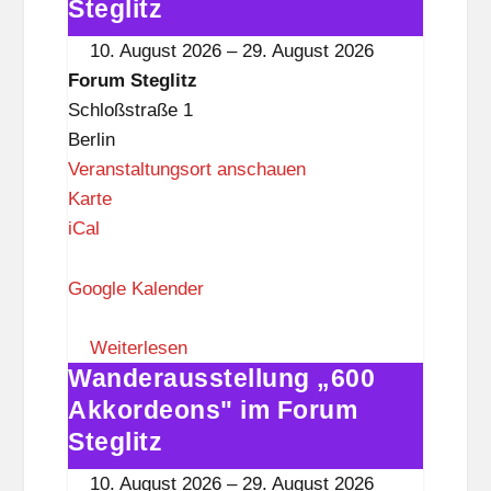
g
Akkordeons"
Steglitz
l
im
10. August 2026
–
29. August 2026
i
Forum
Forum Steglitz
t
Steglitz
Schloßstraße 1
z
Berlin
Veranstaltungsort anschauen
F
Karte
o
iCal
r
u
Google Kalender
m
S
Weiterlesen
Wanderausstellung „600
t
Wanderausstellung
e
„600
Akkordeons" im Forum
g
Akkordeons"
Steglitz
l
im
10. August 2026
–
29. August 2026