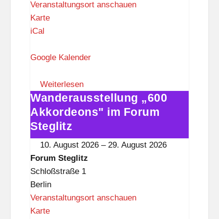
Veranstaltungsort anschauen
F
Karte
o
iCal
r
u
Google Kalender
m
S
Weiterlesen
Wanderausstellung „600
t
Wanderausstellung
e
„600
Akkordeons" im Forum
g
Akkordeons"
Steglitz
l
im
10. August 2026
–
29. August 2026
i
Forum
Forum Steglitz
t
Steglitz
Schloßstraße 1
z
Berlin
Veranstaltungsort anschauen
F
Karte