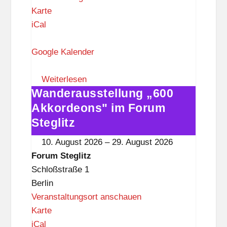
F
Karte
o
iCal
r
u
Google Kalender
m
S
Weiterlesen
Wanderausstellung „600
t
Wanderausstellung
e
„600
Akkordeons" im Forum
g
Akkordeons"
Steglitz
l
im
10. August 2026
–
29. August 2026
i
Forum
Forum Steglitz
t
Steglitz
Schloßstraße 1
z
Berlin
Veranstaltungsort anschauen
F
Karte
o
iCal