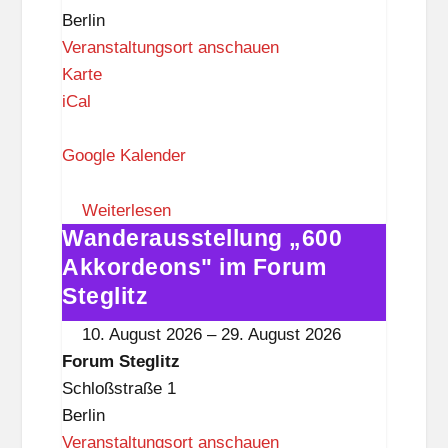
z
Berlin
Veranstaltungsort anschauen
F
Karte
o
iCal
r
u
Google Kalender
m
S
Weiterlesen
Wanderausstellung „600
t
Wanderausstellung
e
„600
Akkordeons" im Forum
g
Akkordeons"
Steglitz
l
im
10. August 2026
–
29. August 2026
i
Forum
Forum Steglitz
t
Steglitz
Schloßstraße 1
z
Berlin
Veranstaltungsort anschauen