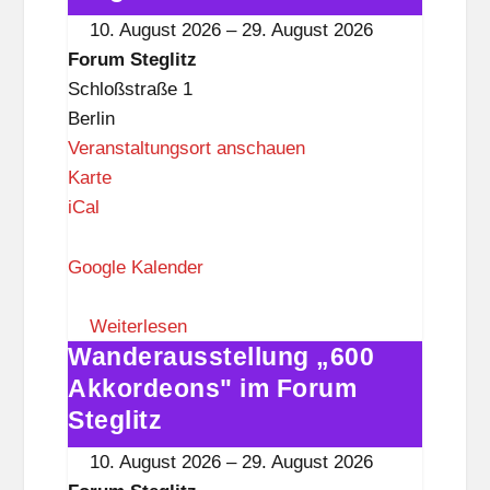
l
im
10. August 2026
–
29. August 2026
i
Forum
Forum Steglitz
t
Steglitz
Schloßstraße 1
z
Berlin
Veranstaltungsort anschauen
F
Karte
o
iCal
r
u
Google Kalender
m
S
Weiterlesen
Wanderausstellung „600
t
Wanderausstellung
e
„600
Akkordeons" im Forum
g
Akkordeons"
Steglitz
l
im
10. August 2026
–
29. August 2026
i
Forum