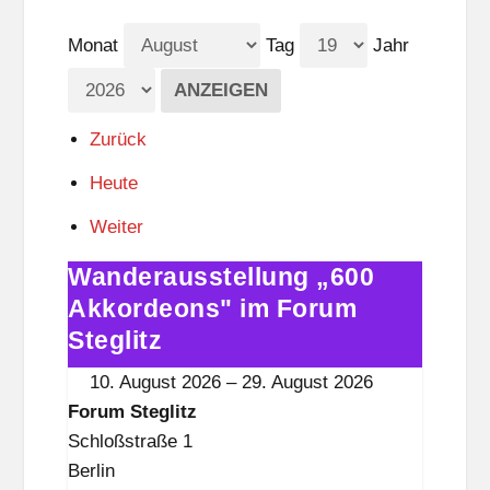
Monat
Tag
Jahr
Zurück
Heute
Weiter
Wanderausstellung „600
Wanderausstellung
„600
Akkordeons" im Forum
Akkordeons"
Steglitz
im
10. August 2026
–
29. August 2026
Forum
Forum Steglitz
Steglitz
Schloßstraße 1
Berlin