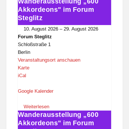
Wanderausstellung „600
t
Wanderausstellung
e
„600
Akkordeons" im Forum
g
Akkordeons"
Steglitz
l
im
10. August 2026
–
29. August 2026
i
Forum
Forum Steglitz
t
Steglitz
Schloßstraße 1
z
Berlin
Veranstaltungsort anschauen
F
Karte
o
iCal
r
u
Google Kalender
m
S
Weiterlesen
Wanderausstellung „600
t
Wanderausstellung
e
„600
Akkordeons" im Forum