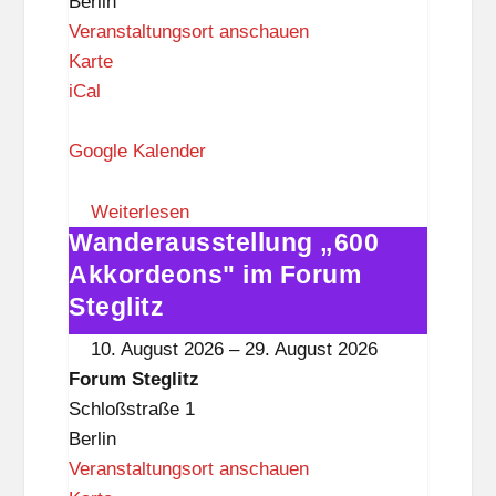
Berlin
Veranstaltungsort anschauen
F
Karte
o
iCal
r
u
Google Kalender
m
S
Weiterlesen
Wanderausstellung „600
t
Wanderausstellung
e
„600
Akkordeons" im Forum
g
Akkordeons"
Steglitz
l
im
10. August 2026
–
29. August 2026
i
Forum
Forum Steglitz
t
Steglitz
Schloßstraße 1
z
Berlin
Veranstaltungsort anschauen