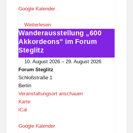
r
u
Google Kalender
m
S
Weiterlesen
Wanderausstellung „600
t
Wanderausstellung
e
„600
Akkordeons" im Forum
g
Akkordeons"
Steglitz
l
im
10. August 2026
–
29. August 2026
i
Forum
Forum Steglitz
t
Steglitz
Schloßstraße 1
z
Berlin
Veranstaltungsort anschauen
F
Karte
o
iCal
r
u
Google Kalender