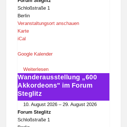
Forum Steglitz
t
Steglitz
Schloßstraße 1
z
Berlin
Veranstaltungsort anschauen
F
Karte
o
iCal
r
u
Google Kalender
m
S
Weiterlesen
Wanderausstellung „600
t
Wanderausstellung
e
„600
Akkordeons" im Forum
g
Akkordeons"
Steglitz
l
im
10. August 2026
–
29. August 2026
i
Forum
Forum Steglitz
t
Steglitz
Schloßstraße 1
z