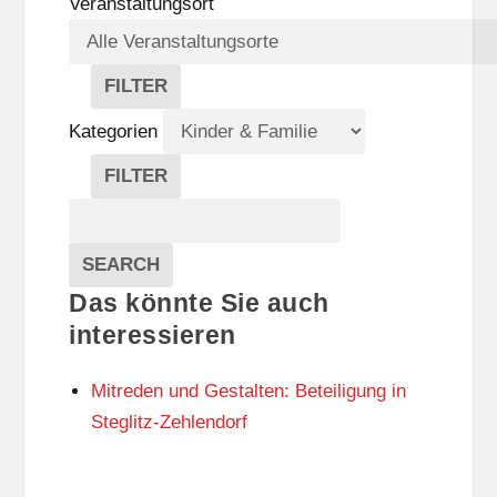
Veranstaltungsort
FILTER
V
E
Kategorien
R
A
FILTER
N
K
Suche
S
A
T
T
Veranstaltungen
A
E
EVENTS
SEARCH
L
G
Das könnte Sie auch
T
O
U
R
interessieren
N
I
G
E
Mitreden und Gestalten: Beteiligung in
S
N
O
Steglitz-Zehlendorf
R
T
E