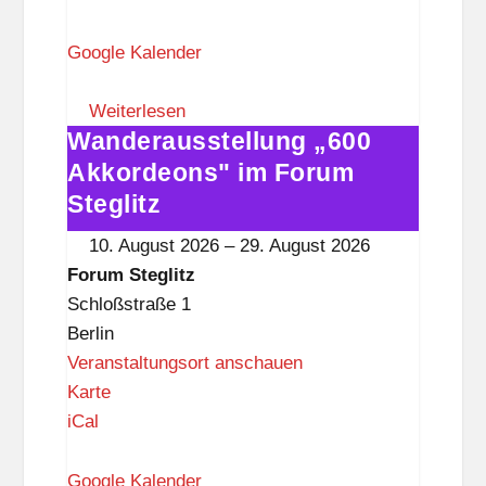
r
u
Google Kalender
m
S
Weiterlesen
Wanderausstellung „600
t
Wanderausstellung
e
„600
Akkordeons" im Forum
g
Akkordeons"
Steglitz
l
im
10. August 2026
–
29. August 2026
i
Forum
Forum Steglitz
t
Steglitz
Schloßstraße 1
z
Berlin
Veranstaltungsort anschauen
F
Karte
o
iCal
r
u
Google Kalender