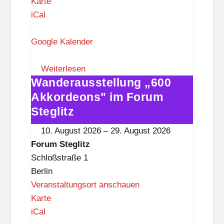
F
Karte
o
iCal
r
u
Google Kalender
m
S
Weiterlesen
Wanderausstellung „600
t
Wanderausstellung
e
„600
Akkordeons" im Forum
g
Akkordeons"
Steglitz
l
im
10. August 2026
–
29. August 2026
i
Forum
Forum Steglitz
t
Steglitz
Schloßstraße 1
z
Berlin
Veranstaltungsort anschauen
F
Karte
o
iCal