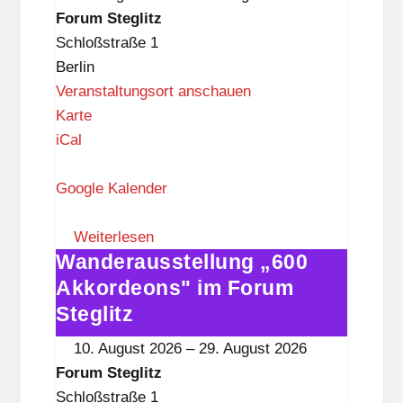
i
Forum
Forum Steglitz
t
Steglitz
Schloßstraße 1
z
Berlin
Veranstaltungsort anschauen
F
Karte
o
iCal
r
u
Google Kalender
m
S
Weiterlesen
Wanderausstellung „600
t
Wanderausstellung
e
„600
Akkordeons" im Forum
g
Akkordeons"
Steglitz
l
im
10. August 2026
–
29. August 2026
i
Forum
Forum Steglitz
t
Steglitz
Schloßstraße 1