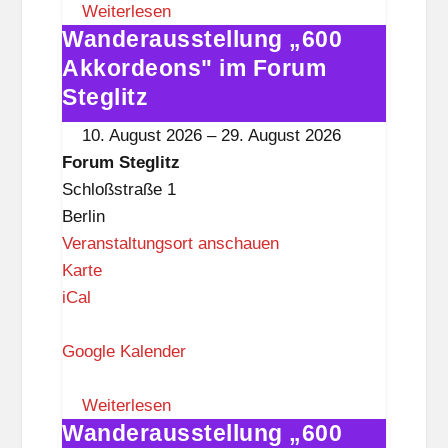
S
Weiterlesen
Wanderausstellung „600
t
Wanderausstellung
e
„600
Akkordeons" im Forum
g
Akkordeons"
Steglitz
l
im
10. August 2026
–
29. August 2026
i
Forum
Forum Steglitz
t
Steglitz
Schloßstraße 1
z
Berlin
Veranstaltungsort anschauen
F
Karte
o
iCal
r
u
Google Kalender
m
S
Weiterlesen
Wanderausstellung „600
t
Wanderausstellung