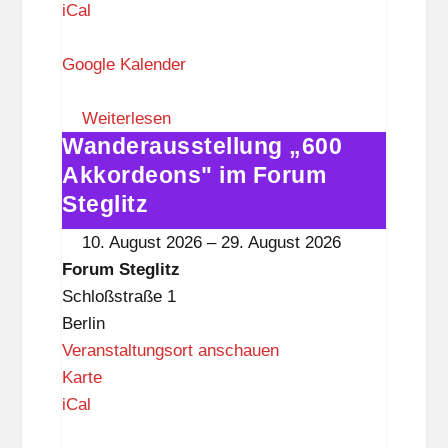
o
iCal
r
u
Google Kalender
m
S
Weiterlesen
Wanderausstellung „600
t
Wanderausstellung
e
„600
Akkordeons" im Forum
g
Akkordeons"
Steglitz
l
im
10. August 2026
–
29. August 2026
i
Forum
Forum Steglitz
t
Steglitz
Schloßstraße 1
z
Berlin
Veranstaltungsort anschauen
F
Karte
o
iCal
r