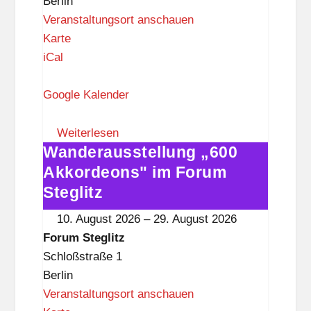
Berlin
Veranstaltungsort anschauen
F
Karte
o
iCal
r
u
Google Kalender
m
S
Weiterlesen
Wanderausstellung „600
t
Wanderausstellung
e
„600
Akkordeons" im Forum
g
Akkordeons"
Steglitz
l
im
10. August 2026
–
29. August 2026
i
Forum
Forum Steglitz
t
Steglitz
Schloßstraße 1
z
Berlin
Veranstaltungsort anschauen