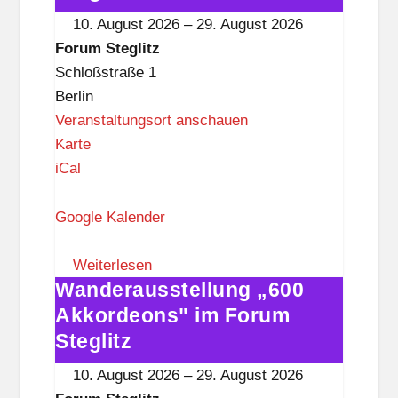
l
im
10. August 2026
–
29. August 2026
i
Forum
Forum Steglitz
t
Steglitz
Schloßstraße 1
z
Berlin
Veranstaltungsort anschauen
F
Karte
o
iCal
r
u
Google Kalender
m
S
Weiterlesen
Wanderausstellung „600
t
Wanderausstellung
e
„600
Akkordeons" im Forum
g
Akkordeons"
Steglitz
l
im
10. August 2026
–
29. August 2026
i
Forum