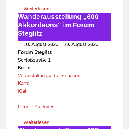
m
S
Weiterlesen
Wanderausstellung „600
t
Wanderausstellung
e
„600
Akkordeons" im Forum
g
Akkordeons"
Steglitz
l
im
10. August 2026
–
29. August 2026
i
Forum
Forum Steglitz
t
Steglitz
Schloßstraße 1
z
Berlin
Veranstaltungsort anschauen
F
Karte
o
iCal
r
u
Google Kalender
m
S
Weiterlesen