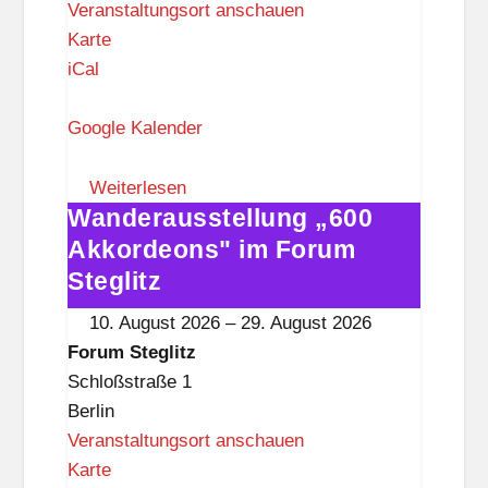
Veranstaltungsort anschauen
F
Karte
o
iCal
r
u
Google Kalender
m
S
Weiterlesen
Wanderausstellung „600
t
Wanderausstellung
e
„600
Akkordeons" im Forum
g
Akkordeons"
Steglitz
l
im
10. August 2026
–
29. August 2026
i
Forum
Forum Steglitz
t
Steglitz
Schloßstraße 1
z
Berlin
Veranstaltungsort anschauen
F
Karte