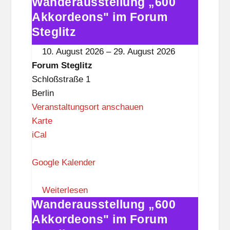
Wanderausstellung „600
t
Wanderausstellung
e
„600
Akkordeons" im Forum
g
Akkordeons"
Steglitz
l
im
10. August 2026
–
29. August 2026
i
Forum
Forum Steglitz
t
Steglitz
Schloßstraße 1
z
Berlin
Veranstaltungsort anschauen
F
Karte
o
iCal
r
u
Google Kalender
m
S
Weiterlesen
Wanderausstellung „600
t
Wanderausstellung
e
„600
Akkordeons" im Forum