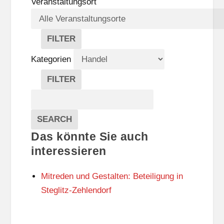
Veranstaltungsort
FILTER
V
E
Kategorien
R
A
FILTER
N
K
Suche
S
A
T
T
Veranstaltungen
A
E
EVENTS
SEARCH
L
G
Das könnte Sie auch
T
O
U
R
interessieren
N
I
G
E
Mitreden und Gestalten: Beteiligung in
S
N
O
Steglitz-Zehlendorf
R
T
E