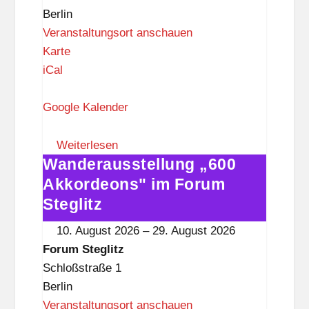
z
Berlin
Veranstaltungsort anschauen
F
Karte
o
iCal
r
u
Google Kalender
m
S
Weiterlesen
Wanderausstellung „600
t
Wanderausstellung
e
„600
Akkordeons" im Forum
g
Akkordeons"
Steglitz
l
im
10. August 2026
–
29. August 2026
i
Forum
Forum Steglitz
t
Steglitz
Schloßstraße 1
z
Berlin
Veranstaltungsort anschauen