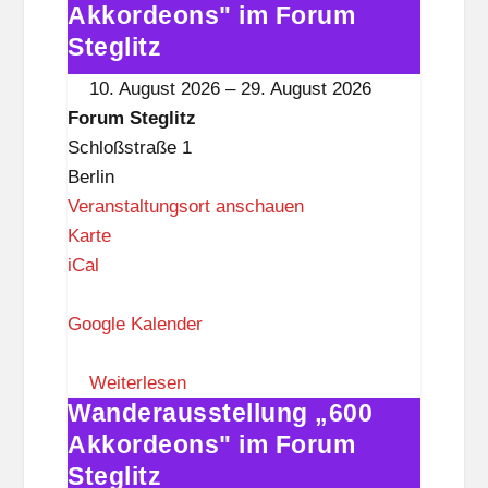
e
„600
Akkordeons" im Forum
g
Akkordeons"
Steglitz
l
im
10. August 2026
–
29. August 2026
i
Forum
Forum Steglitz
t
Steglitz
Schloßstraße 1
z
Berlin
Veranstaltungsort anschauen
F
Karte
o
iCal
r
u
Google Kalender
m
S
Weiterlesen
Wanderausstellung „600
t
Wanderausstellung
e
„600
Akkordeons" im Forum
g
Akkordeons"
Steglitz