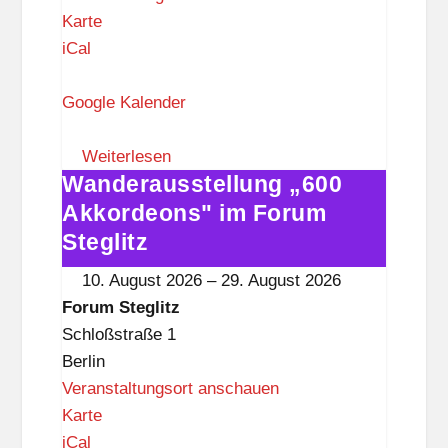
F
Karte
o
iCal
r
u
Google Kalender
m
S
Weiterlesen
Wanderausstellung „600
t
Wanderausstellung
e
„600
Akkordeons" im Forum
g
Akkordeons"
Steglitz
l
im
10. August 2026
–
29. August 2026
i
Forum
Forum Steglitz
t
Steglitz
Schloßstraße 1
z
Berlin
Veranstaltungsort anschauen
F
Karte
o
iCal