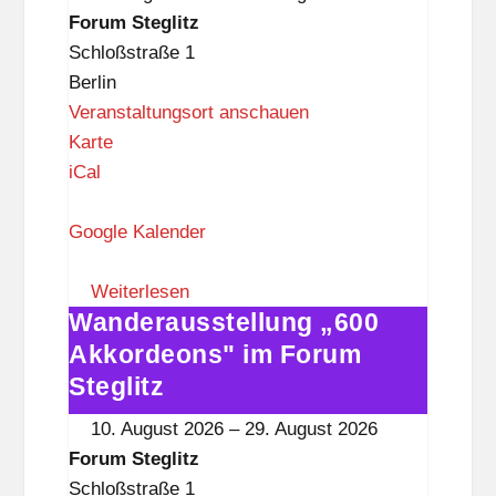
i
Forum
Forum Steglitz
t
Steglitz
Schloßstraße 1
z
Berlin
Veranstaltungsort anschauen
F
Karte
o
iCal
r
u
Google Kalender
m
S
Weiterlesen
Wanderausstellung „600
t
Wanderausstellung
e
„600
Akkordeons" im Forum
g
Akkordeons"
Steglitz
l
im
10. August 2026
–
29. August 2026
i
Forum
Forum Steglitz
t
Steglitz
Schloßstraße 1