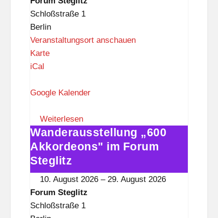
Forum Steglitz
t
Steglitz
Schloßstraße 1
z
Berlin
Veranstaltungsort anschauen
F
Karte
o
iCal
r
u
Google Kalender
m
S
Weiterlesen
Wanderausstellung „600
t
Wanderausstellung
e
„600
Akkordeons" im Forum
g
Akkordeons"
Steglitz
l
im
10. August 2026
–
29. August 2026
i
Forum
Forum Steglitz
t
Steglitz
Schloßstraße 1
z