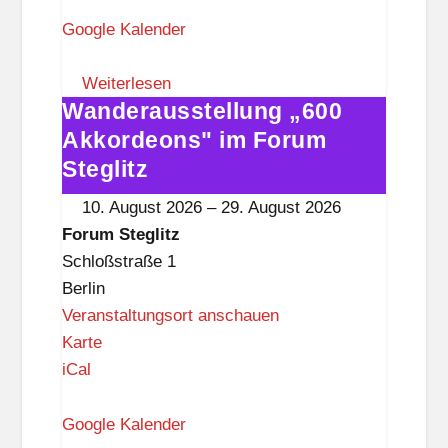
r
u
Google Kalender
m
S
Weiterlesen
Wanderausstellung „600
t
Wanderausstellung
e
„600
Akkordeons" im Forum
g
Akkordeons"
Steglitz
l
im
10. August 2026
–
29. August 2026
i
Forum
Forum Steglitz
t
Steglitz
Schloßstraße 1
z
Berlin
Veranstaltungsort anschauen
F
Karte
o
iCal
r
u
Google Kalender