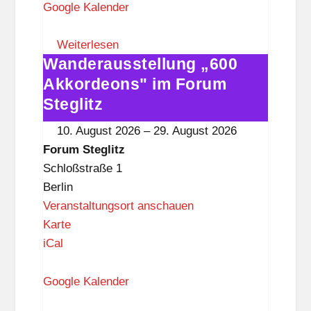
u
Google Kalender
m
S
Weiterlesen
Wanderausstellung „600
t
Wanderausstellung
e
„600
Akkordeons" im Forum
g
Akkordeons"
Steglitz
l
im
10. August 2026
–
29. August 2026
i
Forum
Forum Steglitz
t
Steglitz
Schloßstraße 1
z
Berlin
Veranstaltungsort anschauen
F
Karte
o
iCal
r
u
Google Kalender
m