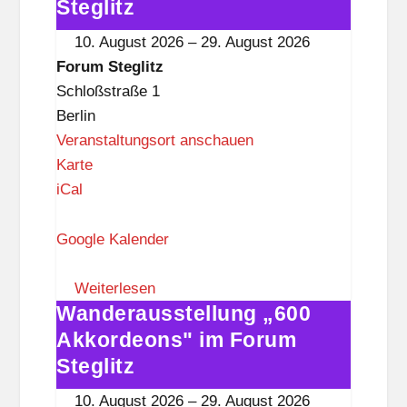
g
Akkordeons"
Steglitz
l
im
10. August 2026
–
29. August 2026
i
Forum
Forum Steglitz
t
Steglitz
Schloßstraße 1
z
Berlin
Veranstaltungsort anschauen
F
Karte
o
iCal
r
u
Google Kalender
m
S
Weiterlesen
Wanderausstellung „600
t
Wanderausstellung
e
„600
Akkordeons" im Forum
g
Akkordeons"
Steglitz
l
im
10. August 2026
–
29. August 2026