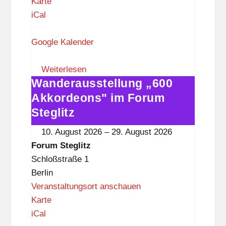
F
Karte
o
iCal
r
u
Google Kalender
m
S
Weiterlesen
Wanderausstellung „600
t
Wanderausstellung
e
„600
Akkordeons" im Forum
g
Akkordeons"
Steglitz
l
im
10. August 2026
–
29. August 2026
i
Forum
Forum Steglitz
t
Steglitz
Schloßstraße 1
z
Berlin
Veranstaltungsort anschauen
F
Karte
o
iCal