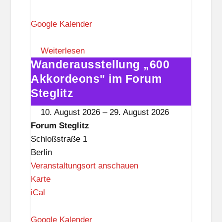
r
u
Google Kalender
m
S
Weiterlesen
Wanderausstellung „600
t
Wanderausstellung
e
„600
Akkordeons" im Forum
g
Akkordeons"
Steglitz
l
im
10. August 2026
–
29. August 2026
i
Forum
Forum Steglitz
t
Steglitz
Schloßstraße 1
z
Berlin
Veranstaltungsort anschauen
F
Karte
o
iCal
r
u
Google Kalender