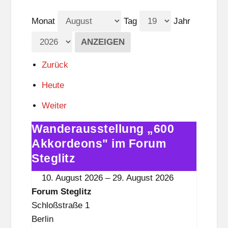
Monat
Tag
Jahr
Zurück
Heute
Weiter
Wanderausstellung „600
Wanderausstellung
„600
Akkordeons" im Forum
Akkordeons"
Steglitz
im
10. August 2026
–
29. August 2026
Forum
Forum Steglitz
Steglitz
Schloßstraße 1
Berlin