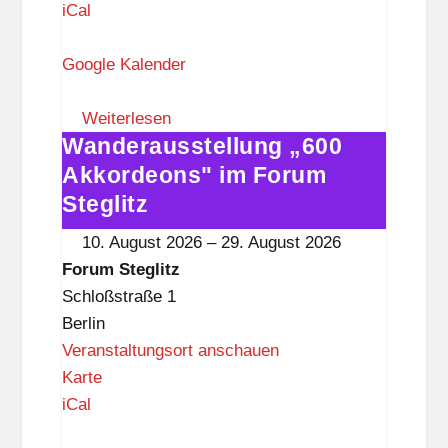
o
iCal
r
u
Google Kalender
m
S
Weiterlesen
Wanderausstellung „600
t
Wanderausstellung
e
„600
Akkordeons" im Forum
g
Akkordeons"
Steglitz
l
im
10. August 2026
–
29. August 2026
i
Forum
Forum Steglitz
t
Steglitz
Schloßstraße 1
z
Berlin
Veranstaltungsort anschauen
F
Karte
o
iCal
r