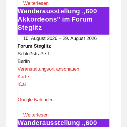
S
Weiterlesen
Wanderausstellung „600
t
Wanderausstellung
e
„600
Akkordeons" im Forum
g
Akkordeons"
Steglitz
l
im
10. August 2026
–
29. August 2026
i
Forum
Forum Steglitz
t
Steglitz
Schloßstraße 1
z
Berlin
Veranstaltungsort anschauen
F
Karte
o
iCal
r
u
Google Kalender
m
S
Weiterlesen
Wanderausstellung „600
t
Wanderausstellung