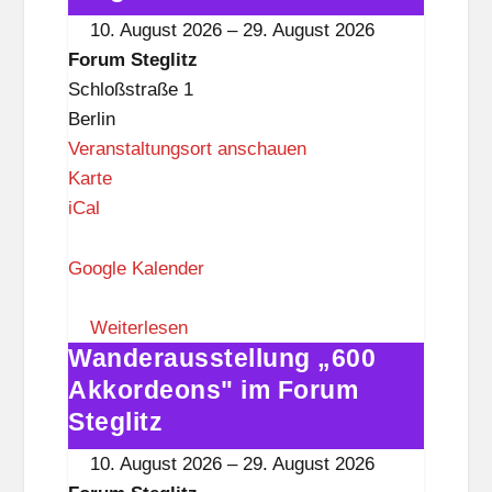
l
im
10. August 2026
–
29. August 2026
i
Forum
Forum Steglitz
t
Steglitz
Schloßstraße 1
z
Berlin
Veranstaltungsort anschauen
F
Karte
o
iCal
r
u
Google Kalender
m
S
Weiterlesen
Wanderausstellung „600
t
Wanderausstellung
e
„600
Akkordeons" im Forum
g
Akkordeons"
Steglitz
l
im
10. August 2026
–
29. August 2026
i
Forum