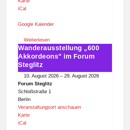
F
Karte
o
iCal
r
u
Google Kalender
m
S
Weiterlesen
Wanderausstellung „600
t
Wanderausstellung
e
„600
Akkordeons" im Forum
g
Akkordeons"
Steglitz
l
im
10. August 2026
–
29. August 2026
i
Forum
Forum Steglitz
t
Steglitz
Schloßstraße 1
z
Berlin
Veranstaltungsort anschauen
F
Karte
o
iCal