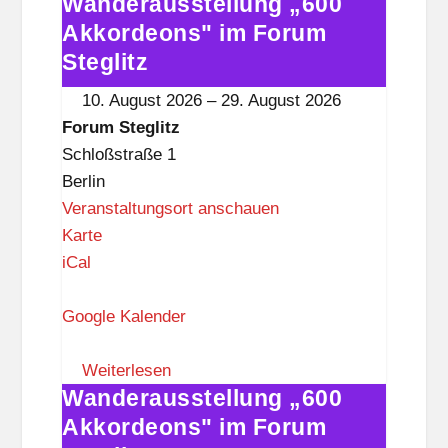
Wanderausstellung „600
t
Wanderausstellung
e
„600
Akkordeons" im Forum
g
Akkordeons"
Steglitz
l
im
10. August 2026
–
29. August 2026
i
Forum
Forum Steglitz
t
Steglitz
Schloßstraße 1
z
Berlin
Veranstaltungsort anschauen
F
Karte
o
iCal
r
u
Google Kalender
m
S
Weiterlesen
Wanderausstellung „600
t
Wanderausstellung
e
„600
Akkordeons" im Forum