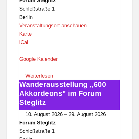
Forum Steglitz
t
Steglitz
Schloßstraße 1
z
Berlin
Veranstaltungsort anschauen
F
Karte
o
iCal
r
u
Google Kalender
m
S
Weiterlesen
Wanderausstellung „600
t
Wanderausstellung
e
„600
Akkordeons" im Forum
g
Akkordeons"
Steglitz
l
im
10. August 2026
–
29. August 2026
i
Forum
Forum Steglitz
t
Steglitz
Schloßstraße 1
z