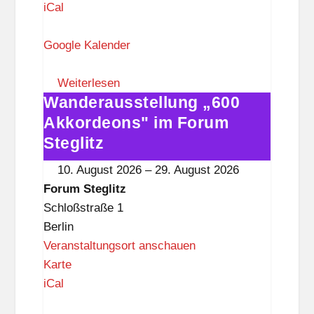
o
iCal
r
u
Google Kalender
m
S
Weiterlesen
Wanderausstellung „600
t
Wanderausstellung
e
„600
Akkordeons" im Forum
g
Akkordeons"
Steglitz
l
im
10. August 2026
–
29. August 2026
i
Forum
Forum Steglitz
t
Steglitz
Schloßstraße 1
z
Berlin
Veranstaltungsort anschauen
F
Karte
o
iCal
r