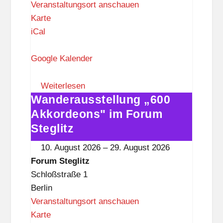
Veranstaltungsort anschauen
F
Karte
o
iCal
r
u
Google Kalender
m
S
Weiterlesen
Wanderausstellung „600
t
Wanderausstellung
e
„600
Akkordeons" im Forum
g
Akkordeons"
Steglitz
l
im
10. August 2026
–
29. August 2026
i
Forum
Forum Steglitz
t
Steglitz
Schloßstraße 1
z
Berlin
Veranstaltungsort anschauen
F
Karte