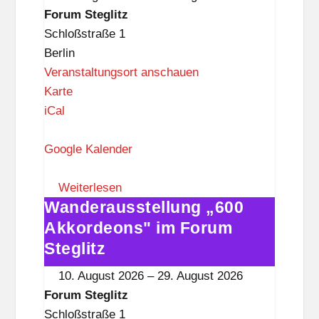
i
Forum
Forum Steglitz
t
Steglitz
Schloßstraße 1
z
Berlin
Veranstaltungsort anschauen
F
Karte
o
iCal
r
u
Google Kalender
m
S
Weiterlesen
Wanderausstellung „600
t
Wanderausstellung
e
„600
Akkordeons" im Forum
g
Akkordeons"
Steglitz
l
im
10. August 2026
–
29. August 2026
i
Forum
Forum Steglitz
t
Steglitz
Schloßstraße 1