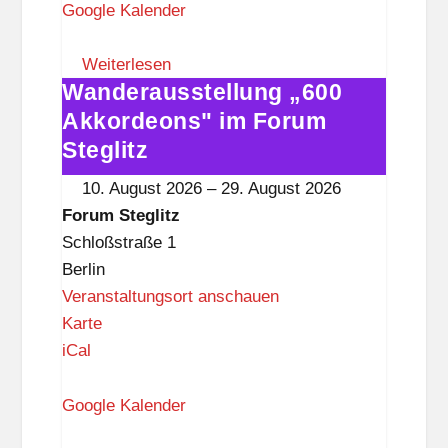
u
Google Kalender
m
S
Weiterlesen
Wanderausstellung „600
t
Wanderausstellung
e
„600
Akkordeons" im Forum
g
Akkordeons"
Steglitz
l
im
10. August 2026
–
29. August 2026
i
Forum
Forum Steglitz
t
Steglitz
Schloßstraße 1
z
Berlin
Veranstaltungsort anschauen
F
Karte
o
iCal
r
u
Google Kalender
m