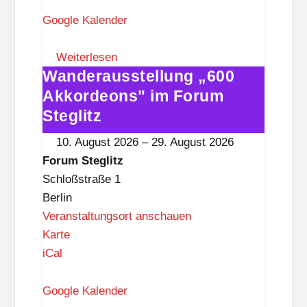
r
u
Google Kalender
m
S
Weiterlesen
Wanderausstellung „600
t
Wanderausstellung
e
„600
Akkordeons" im Forum
g
Akkordeons"
Steglitz
l
im
10. August 2026
–
29. August 2026
i
Forum
Forum Steglitz
t
Steglitz
Schloßstraße 1
z
Berlin
Veranstaltungsort anschauen
F
Karte
o
iCal
r
u
Google Kalender