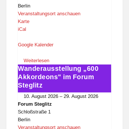
z
Berlin
Veranstaltungsort anschauen
F
Karte
o
iCal
r
u
Google Kalender
m
S
Weiterlesen
Wanderausstellung „600
t
Wanderausstellung
e
„600
Akkordeons" im Forum
g
Akkordeons"
Steglitz
l
im
10. August 2026
–
29. August 2026
i
Forum
Forum Steglitz
t
Steglitz
Schloßstraße 1
z
Berlin
Veranstaltungsort anschauen