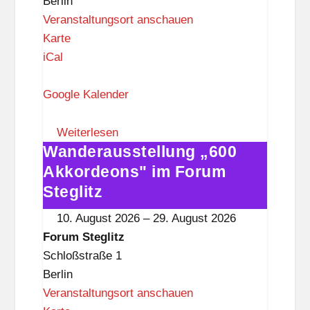
Berlin
Veranstaltungsort anschauen
F
Karte
o
iCal
r
u
Google Kalender
m
S
Weiterlesen
Wanderausstellung „600
t
Wanderausstellung
e
„600
Akkordeons" im Forum
g
Akkordeons"
Steglitz
l
im
10. August 2026
–
29. August 2026
i
Forum
Forum Steglitz
t
Steglitz
Schloßstraße 1
z
Berlin
Veranstaltungsort anschauen