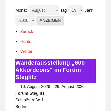
Monat
Tag
Jahr
Zurück
Heute
Weiter
Wanderausstellung „600
Wanderausstellung
„600
Akkordeons" im Forum
Akkordeons"
Steglitz
im
10. August 2026
–
29. August 2026
Forum
Forum Steglitz
Steglitz
Schloßstraße 1
Berlin