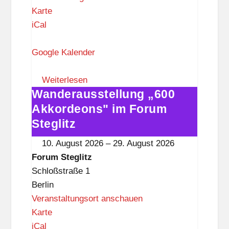
F
Karte
o
iCal
r
u
Google Kalender
m
S
Weiterlesen
Wanderausstellung „600
t
Wanderausstellung
e
„600
Akkordeons" im Forum
g
Akkordeons"
Steglitz
l
im
10. August 2026
–
29. August 2026
i
Forum
Forum Steglitz
t
Steglitz
Schloßstraße 1
z
Berlin
Veranstaltungsort anschauen
F
Karte
o
iCal