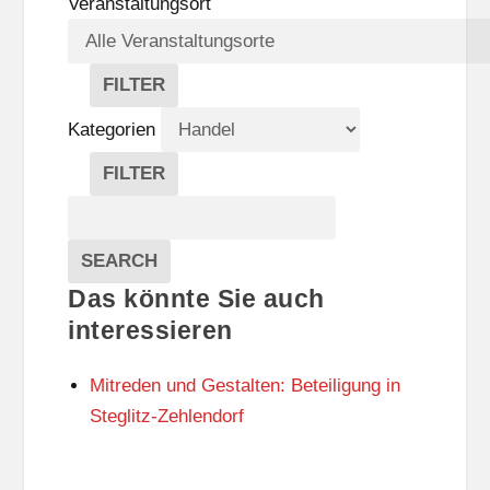
Veranstaltungsort
FILTER
V
E
Kategorien
R
A
FILTER
N
K
Suche
S
A
T
T
Veranstaltungen
A
E
EVENTS
SEARCH
L
G
Das könnte Sie auch
T
O
U
R
interessieren
N
I
G
E
Mitreden und Gestalten: Beteiligung in
S
N
O
Steglitz-Zehlendorf
R
T
E