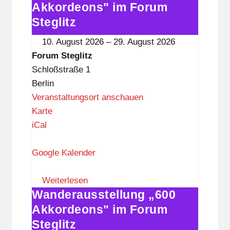
e
„600
Akkordeons" im Forum
g
Akkordeons"
Steglitz
l
im
10. August 2026
–
29. August 2026
i
Forum
Forum Steglitz
t
Steglitz
Schloßstraße 1
z
Berlin
Veranstaltungsort anschauen
F
Karte
o
iCal
r
u
Google Kalender
m
S
Weiterlesen
Wanderausstellung „600
t
Wanderausstellung
e
„600
Akkordeons" im Forum
g
Akkordeons"
Steglitz