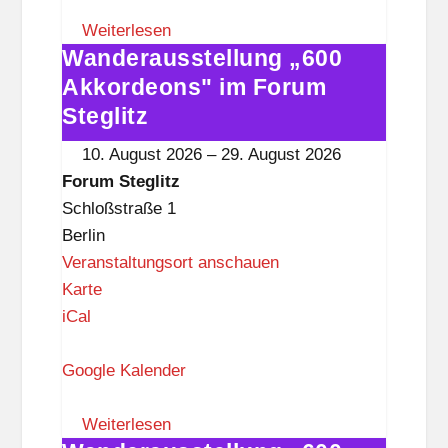
m
S
Weiterlesen
Wanderausstellung „600
t
Wanderausstellung
e
„600
Akkordeons" im Forum
g
Akkordeons"
Steglitz
l
im
10. August 2026
–
29. August 2026
i
Forum
Forum Steglitz
t
Steglitz
Schloßstraße 1
z
Berlin
Veranstaltungsort anschauen
F
Karte
o
iCal
r
u
Google Kalender
m
S
Weiterlesen