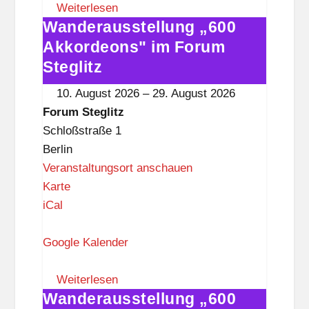
S
Weiterlesen
Wanderausstellung „600
t
Wanderausstellung
e
„600
Akkordeons" im Forum
g
Akkordeons"
Steglitz
l
im
10. August 2026
–
29. August 2026
i
Forum
Forum Steglitz
t
Steglitz
Schloßstraße 1
z
Berlin
Veranstaltungsort anschauen
F
Karte
o
iCal
r
u
Google Kalender
m
S
Weiterlesen
Wanderausstellung „600
t
Wanderausstellung