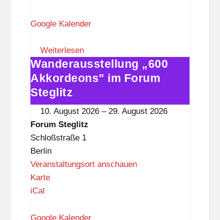
r
u
Google Kalender
m
S
Weiterlesen
Wanderausstellung „600
t
Wanderausstellung
e
„600
Akkordeons" im Forum
g
Akkordeons"
Steglitz
l
im
10. August 2026
–
29. August 2026
i
Forum
Forum Steglitz
t
Steglitz
Schloßstraße 1
z
Berlin
Veranstaltungsort anschauen
F
Karte
o
iCal
r
u
Google Kalender