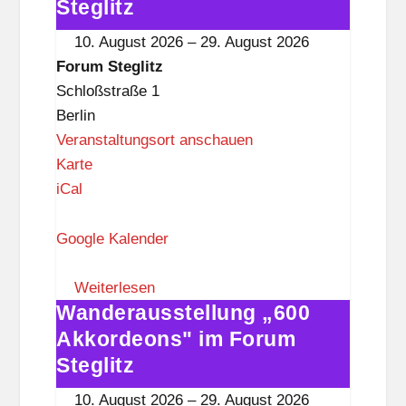
g
Akkordeons"
Steglitz
l
im
10. August 2026
–
29. August 2026
i
Forum
Forum Steglitz
t
Steglitz
Schloßstraße 1
z
Berlin
Veranstaltungsort anschauen
F
Karte
o
iCal
r
u
Google Kalender
m
S
Weiterlesen
Wanderausstellung „600
t
Wanderausstellung
e
„600
Akkordeons" im Forum
g
Akkordeons"
Steglitz
l
im
10. August 2026
–
29. August 2026