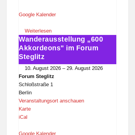
r
u
Google Kalender
m
S
Weiterlesen
Wanderausstellung „600
t
Wanderausstellung
e
„600
Akkordeons" im Forum
g
Akkordeons"
Steglitz
l
im
10. August 2026
–
29. August 2026
i
Forum
Forum Steglitz
t
Steglitz
Schloßstraße 1
z
Berlin
Veranstaltungsort anschauen
F
Karte
o
iCal
r
u
Google Kalender