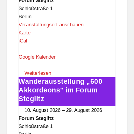
Forum Steglitz
t
Steglitz
Schloßstraße 1
z
Berlin
Veranstaltungsort anschauen
F
Karte
o
iCal
r
u
Google Kalender
m
S
Weiterlesen
Wanderausstellung „600
t
Wanderausstellung
e
„600
Akkordeons" im Forum
g
Akkordeons"
Steglitz
l
im
10. August 2026
–
29. August 2026
i
Forum
Forum Steglitz
t
Steglitz
Schloßstraße 1
z