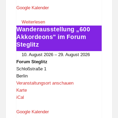
r
u
Google Kalender
m
S
Weiterlesen
Wanderausstellung „600
t
Wanderausstellung
e
„600
Akkordeons" im Forum
g
Akkordeons"
Steglitz
l
im
10. August 2026
–
29. August 2026
i
Forum
Forum Steglitz
t
Steglitz
Schloßstraße 1
z
Berlin
Veranstaltungsort anschauen
F
Karte
o
iCal
r
u
Google Kalender