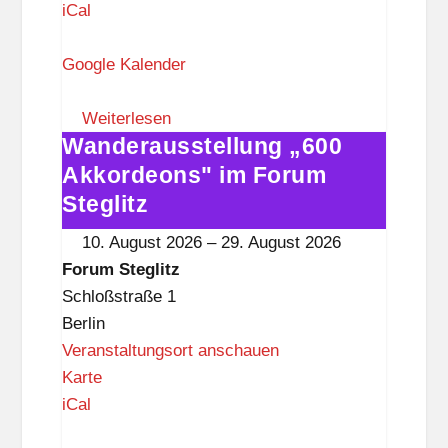
o
iCal
r
u
Google Kalender
m
S
Weiterlesen
Wanderausstellung „600
t
Wanderausstellung
e
„600
Akkordeons" im Forum
g
Akkordeons"
Steglitz
l
im
10. August 2026
–
29. August 2026
i
Forum
Forum Steglitz
t
Steglitz
Schloßstraße 1
z
Berlin
Veranstaltungsort anschauen
F
Karte
o
iCal
r