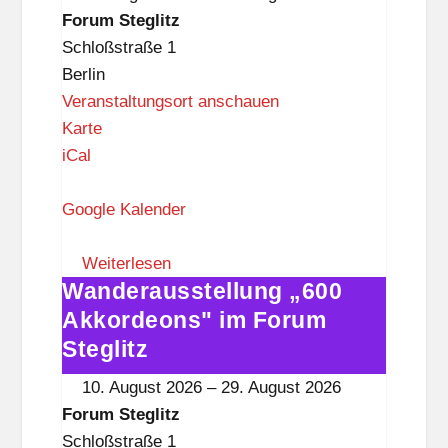
i
Forum
Forum Steglitz
t
Steglitz
Schloßstraße 1
z
Berlin
Veranstaltungsort anschauen
F
Karte
o
iCal
r
u
Google Kalender
m
S
Weiterlesen
Wanderausstellung „600
t
Wanderausstellung
e
„600
Akkordeons" im Forum
g
Akkordeons"
Steglitz
l
im
10. August 2026
–
29. August 2026
i
Forum
Forum Steglitz
t
Steglitz
Schloßstraße 1