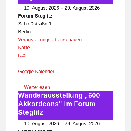
l
im
10. August 2026
–
29. August 2026
i
Forum
Forum Steglitz
t
Steglitz
Schloßstraße 1
z
Berlin
Veranstaltungsort anschauen
F
Karte
o
iCal
r
u
Google Kalender
m
S
Weiterlesen
Wanderausstellung „600
t
Wanderausstellung
e
„600
Akkordeons" im Forum
g
Akkordeons"
Steglitz
l
im
10. August 2026
–
29. August 2026
i
Forum