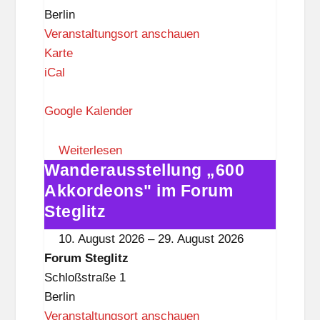
z
Berlin
Veranstaltungsort anschauen
F
Karte
o
iCal
r
u
Google Kalender
m
S
Weiterlesen
Wanderausstellung „600
t
Wanderausstellung
e
„600
Akkordeons" im Forum
g
Akkordeons"
Steglitz
l
im
10. August 2026
–
29. August 2026
i
Forum
Forum Steglitz
t
Steglitz
Schloßstraße 1
z
Berlin
Veranstaltungsort anschauen