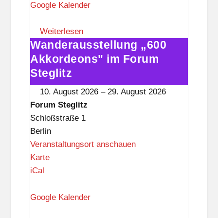
u
Google Kalender
m
S
Weiterlesen
Wanderausstellung „600
t
Wanderausstellung
e
„600
Akkordeons" im Forum
g
Akkordeons"
Steglitz
l
im
10. August 2026
–
29. August 2026
i
Forum
Forum Steglitz
t
Steglitz
Schloßstraße 1
z
Berlin
Veranstaltungsort anschauen
F
Karte
o
iCal
r
u
Google Kalender
m