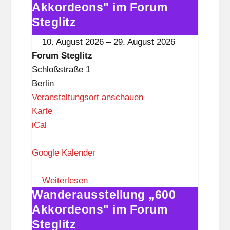
e
„600
Akkordeons" im Forum
g
Akkordeons"
Steglitz
l
im
10. August 2026
–
29. August 2026
i
Forum
Forum Steglitz
t
Steglitz
Schloßstraße 1
z
Berlin
Veranstaltungsort anschauen
F
Karte
o
iCal
r
u
Google Kalender
m
S
Weiterlesen
Wanderausstellung „600
t
Wanderausstellung
e
„600
Akkordeons" im Forum
g
Akkordeons"
Steglitz