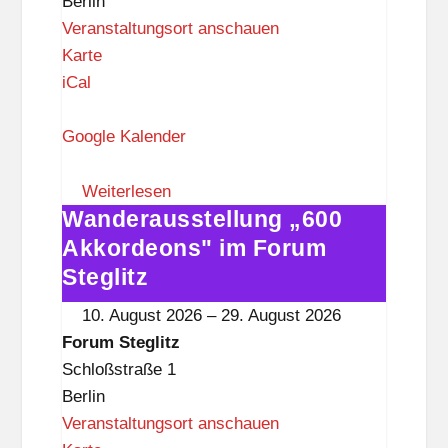
Berlin
Veranstaltungsort anschauen
F
Karte
o
iCal
r
u
Google Kalender
m
S
Weiterlesen
Wanderausstellung „600
t
Wanderausstellung
e
„600
Akkordeons" im Forum
g
Akkordeons"
Steglitz
l
im
10. August 2026
–
29. August 2026
i
Forum
Forum Steglitz
t
Steglitz
Schloßstraße 1
z
Berlin
Veranstaltungsort anschauen