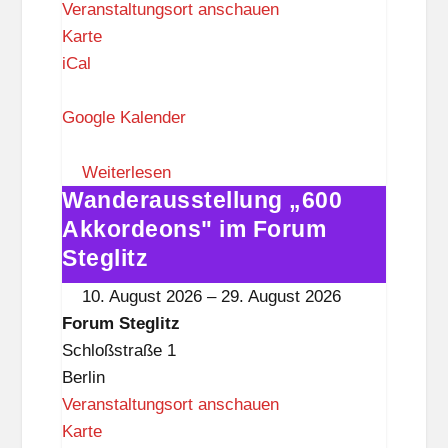
Veranstaltungsort anschauen
F
Karte
o
iCal
r
u
Google Kalender
m
S
Weiterlesen
Wanderausstellung „600
t
Wanderausstellung
e
„600
Akkordeons" im Forum
g
Akkordeons"
Steglitz
l
im
10. August 2026
–
29. August 2026
i
Forum
Forum Steglitz
t
Steglitz
Schloßstraße 1
z
Berlin
Veranstaltungsort anschauen
F
Karte