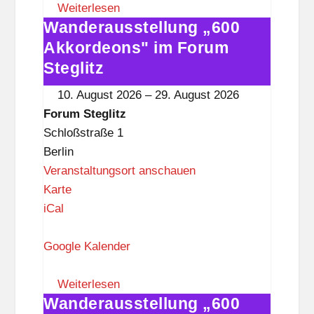
S
Weiterlesen
Wanderausstellung „600
t
Wanderausstellung
e
„600
Akkordeons" im Forum
g
Akkordeons"
Steglitz
l
im
10. August 2026
–
29. August 2026
i
Forum
Forum Steglitz
t
Steglitz
Schloßstraße 1
z
Berlin
Veranstaltungsort anschauen
F
Karte
o
iCal
r
u
Google Kalender
m
S
Weiterlesen
Wanderausstellung „600
t
Wanderausstellung