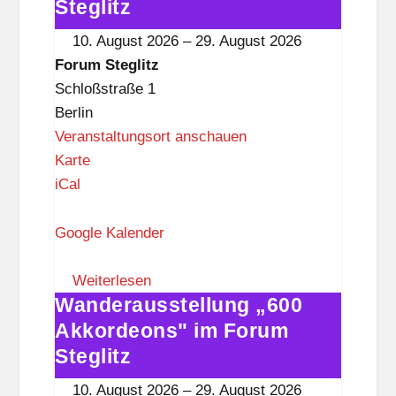
g
Akkordeons"
Steglitz
l
im
10. August 2026
–
29. August 2026
i
Forum
Forum Steglitz
t
Steglitz
Schloßstraße 1
z
Berlin
Veranstaltungsort anschauen
F
Karte
o
iCal
r
u
Google Kalender
m
S
Weiterlesen
Wanderausstellung „600
t
Wanderausstellung
e
„600
Akkordeons" im Forum
g
Akkordeons"
Steglitz
l
im
10. August 2026
–
29. August 2026