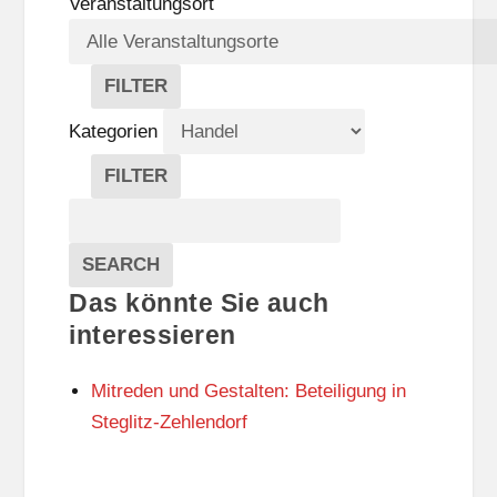
Veranstaltungsort
FILTER
V
E
Kategorien
R
A
FILTER
N
K
Suche
S
A
T
T
Veranstaltungen
A
E
EVENTS
SEARCH
L
G
Das könnte Sie auch
T
O
U
R
interessieren
N
I
G
E
Mitreden und Gestalten: Beteiligung in
S
N
O
Steglitz-Zehlendorf
R
T
E