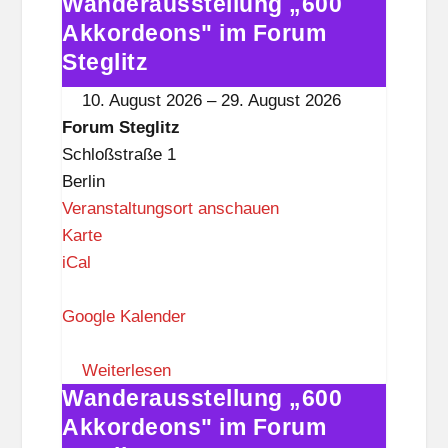
Wanderausstellung „600
t
Wanderausstellung
e
„600
Akkordeons" im Forum
g
Akkordeons"
Steglitz
l
im
10. August 2026
–
29. August 2026
i
Forum
Forum Steglitz
t
Steglitz
Schloßstraße 1
z
Berlin
Veranstaltungsort anschauen
F
Karte
o
iCal
r
u
Google Kalender
m
S
Weiterlesen
Wanderausstellung „600
t
Wanderausstellung
e
„600
Akkordeons" im Forum