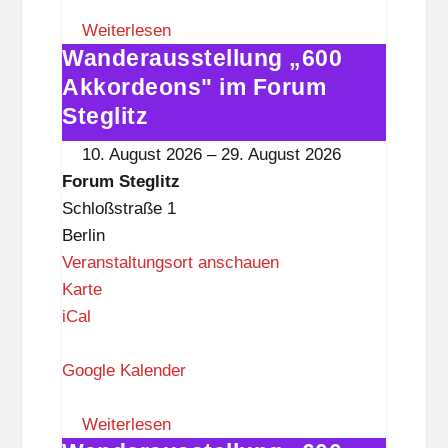
m
S
Weiterlesen
Wanderausstellung „600
t
Wanderausstellung
e
„600
Akkordeons" im Forum
g
Akkordeons"
Steglitz
l
im
10. August 2026
–
29. August 2026
i
Forum
Forum Steglitz
t
Steglitz
Schloßstraße 1
z
Berlin
Veranstaltungsort anschauen
F
Karte
o
iCal
r
u
Google Kalender
m
S
Weiterlesen