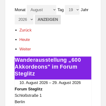
Monat
Tag
Jahr
Zurück
Heute
Weiter
Wanderausstellung „600
Wanderausstellung
„600
Akkordeons" im Forum
Akkordeons"
Steglitz
im
10. August 2026
–
29. August 2026
Forum
Forum Steglitz
Steglitz
Schloßstraße 1
Berlin