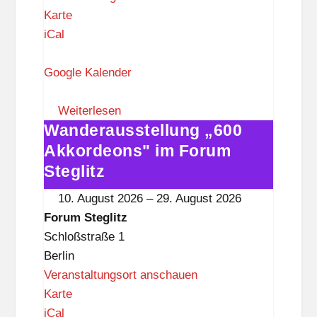
F
Karte
o
iCal
r
u
Google Kalender
m
S
Weiterlesen
Wanderausstellung „600
t
Wanderausstellung
e
„600
Akkordeons" im Forum
g
Akkordeons"
Steglitz
l
im
10. August 2026
–
29. August 2026
i
Forum
Forum Steglitz
t
Steglitz
Schloßstraße 1
z
Berlin
Veranstaltungsort anschauen
F
Karte
o
iCal