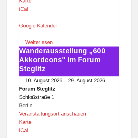
F
Karte
o
iCal
r
u
Google Kalender
m
S
Weiterlesen
Wanderausstellung „600
t
Wanderausstellung
e
„600
Akkordeons" im Forum
g
Akkordeons"
Steglitz
l
im
10. August 2026
–
29. August 2026
i
Forum
Forum Steglitz
t
Steglitz
Schloßstraße 1
z
Berlin
Veranstaltungsort anschauen
F
Karte
o
iCal