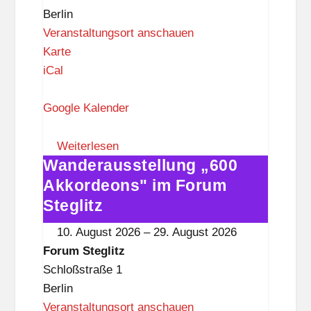
z
Berlin
Veranstaltungsort anschauen
F
Karte
o
iCal
r
u
Google Kalender
m
S
Weiterlesen
Wanderausstellung „600
t
Wanderausstellung
e
„600
Akkordeons" im Forum
g
Akkordeons"
Steglitz
l
im
10. August 2026
–
29. August 2026
i
Forum
Forum Steglitz
t
Steglitz
Schloßstraße 1
z
Berlin
Veranstaltungsort anschauen