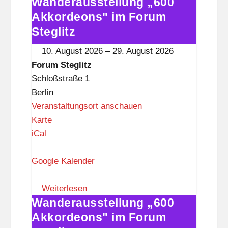
Wanderausstellung „600
t
Wanderausstellung
e
„600
Akkordeons" im Forum
g
Akkordeons"
Steglitz
l
im
10. August 2026
–
29. August 2026
i
Forum
Forum Steglitz
t
Steglitz
Schloßstraße 1
z
Berlin
Veranstaltungsort anschauen
F
Karte
o
iCal
r
u
Google Kalender
m
S
Weiterlesen
Wanderausstellung „600
t
Wanderausstellung
e
„600
Akkordeons" im Forum