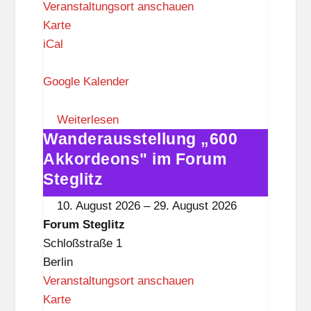
Veranstaltungsort anschauen
F
Karte
o
iCal
r
u
Google Kalender
m
S
Weiterlesen
Wanderausstellung „600
t
Wanderausstellung
e
„600
Akkordeons" im Forum
g
Akkordeons"
Steglitz
l
im
10. August 2026
–
29. August 2026
i
Forum
Forum Steglitz
t
Steglitz
Schloßstraße 1
z
Berlin
Veranstaltungsort anschauen
F
Karte