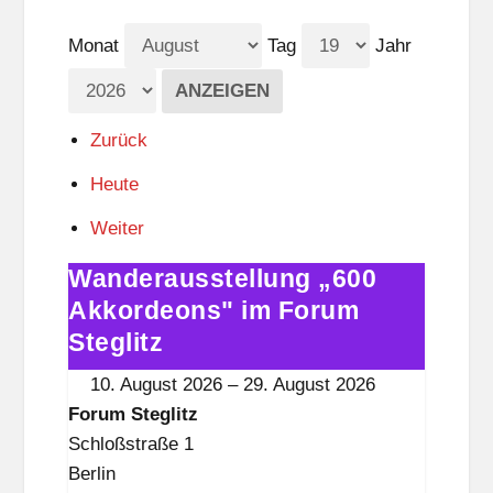
Monat
Tag
Jahr
Zurück
Heute
Weiter
Wanderausstellung „600
Wanderausstellung
„600
Akkordeons" im Forum
Akkordeons"
Steglitz
im
10. August 2026
–
29. August 2026
Forum
Forum Steglitz
Steglitz
Schloßstraße 1
Berlin