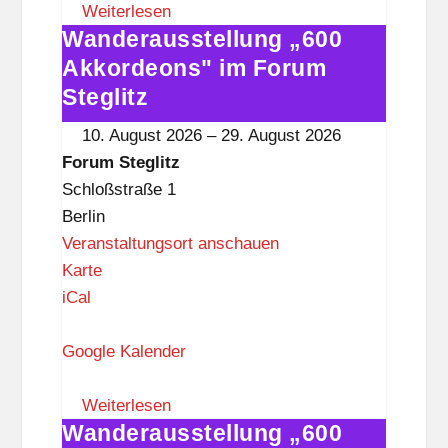
S
Weiterlesen
Wanderausstellung „600
t
Wanderausstellung
e
„600
Akkordeons" im Forum
g
Akkordeons"
Steglitz
l
im
10. August 2026
–
29. August 2026
i
Forum
Forum Steglitz
t
Steglitz
Schloßstraße 1
z
Berlin
Veranstaltungsort anschauen
F
Karte
o
iCal
r
u
Google Kalender
m
S
Weiterlesen
Wanderausstellung „600
t
Wanderausstellung