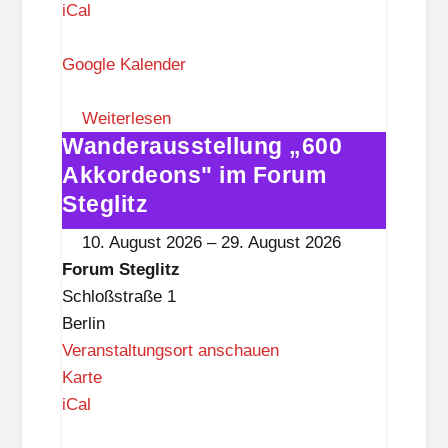
o
iCal
r
u
Google Kalender
m
S
Weiterlesen
Wanderausstellung „600
t
Wanderausstellung
e
„600
Akkordeons" im Forum
g
Akkordeons"
Steglitz
l
im
10. August 2026
–
29. August 2026
i
Forum
Forum Steglitz
t
Steglitz
Schloßstraße 1
z
Berlin
Veranstaltungsort anschauen
F
Karte
o
iCal
r