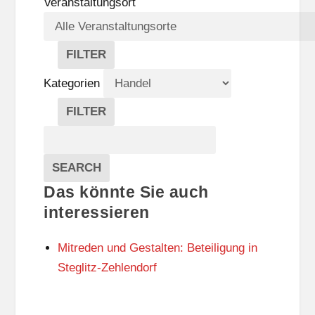
Veranstaltungsort
FILTER
V
E
Kategorien
R
A
FILTER
N
K
Suche
S
A
T
T
Veranstaltungen
A
E
EVENTS
SEARCH
L
G
Das könnte Sie auch
T
O
U
R
interessieren
N
I
G
E
Mitreden und Gestalten: Beteiligung in
S
N
O
Steglitz-Zehlendorf
R
T
E