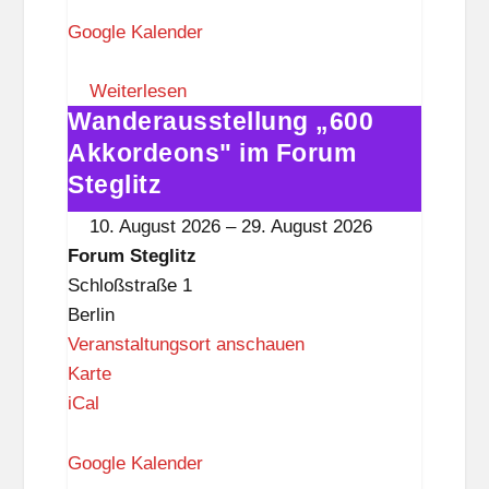
r
u
Google Kalender
m
S
Weiterlesen
Wanderausstellung „600
t
Wanderausstellung
e
„600
Akkordeons" im Forum
g
Akkordeons"
Steglitz
l
im
10. August 2026
–
29. August 2026
i
Forum
Forum Steglitz
t
Steglitz
Schloßstraße 1
z
Berlin
Veranstaltungsort anschauen
F
Karte
o
iCal
r
u
Google Kalender