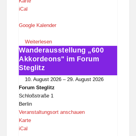
F
Karte
o
iCal
r
u
Google Kalender
m
S
Weiterlesen
Wanderausstellung „600
t
Wanderausstellung
e
„600
Akkordeons" im Forum
g
Akkordeons"
Steglitz
l
im
10. August 2026
–
29. August 2026
i
Forum
Forum Steglitz
t
Steglitz
Schloßstraße 1
z
Berlin
Veranstaltungsort anschauen
F
Karte
o
iCal