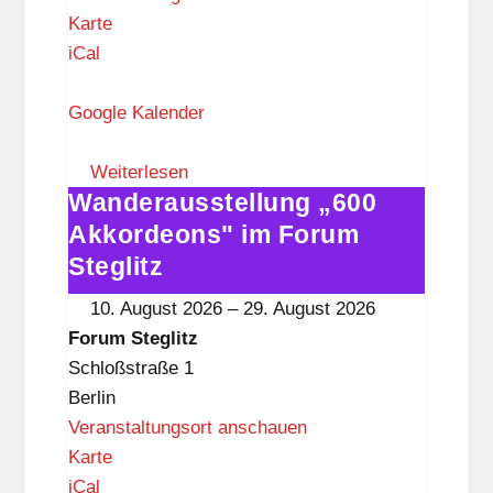
F
Karte
o
iCal
r
u
Google Kalender
m
S
Weiterlesen
Wanderausstellung „600
t
Wanderausstellung
e
„600
Akkordeons" im Forum
g
Akkordeons"
Steglitz
l
im
10. August 2026
–
29. August 2026
i
Forum
Forum Steglitz
t
Steglitz
Schloßstraße 1
z
Berlin
Veranstaltungsort anschauen
F
Karte
o
iCal