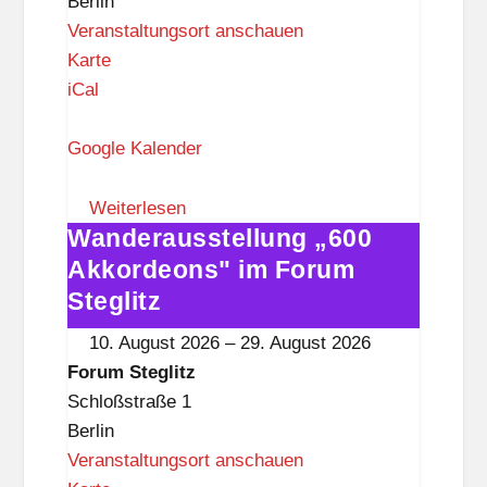
Berlin
Veranstaltungsort anschauen
F
Karte
o
iCal
r
u
Google Kalender
m
S
Weiterlesen
Wanderausstellung „600
t
Wanderausstellung
e
„600
Akkordeons" im Forum
g
Akkordeons"
Steglitz
l
im
10. August 2026
–
29. August 2026
i
Forum
Forum Steglitz
t
Steglitz
Schloßstraße 1
z
Berlin
Veranstaltungsort anschauen