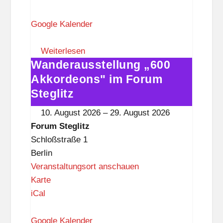
r
u
Google Kalender
m
S
Weiterlesen
Wanderausstellung „600
t
Wanderausstellung
e
„600
Akkordeons" im Forum
g
Akkordeons"
Steglitz
l
im
10. August 2026
–
29. August 2026
i
Forum
Forum Steglitz
t
Steglitz
Schloßstraße 1
z
Berlin
Veranstaltungsort anschauen
F
Karte
o
iCal
r
u
Google Kalender