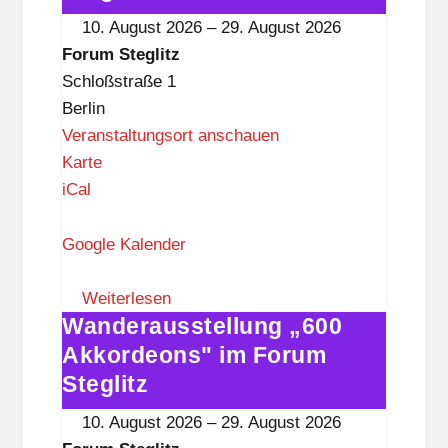
l
im
10. August 2026
–
29. August 2026
i
Forum
Forum Steglitz
t
Steglitz
Schloßstraße 1
z
Berlin
Veranstaltungsort anschauen
F
Karte
o
iCal
r
u
Google Kalender
m
S
Weiterlesen
Wanderausstellung „600
t
Wanderausstellung
e
„600
Akkordeons" im Forum
g
Akkordeons"
Steglitz
l
im
10. August 2026
–
29. August 2026
i
Forum