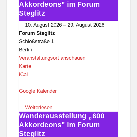
e
„600
Akkordeons" im Forum
g
Akkordeons"
Steglitz
l
im
10. August 2026
–
29. August 2026
i
Forum
Forum Steglitz
t
Steglitz
Schloßstraße 1
z
Berlin
Veranstaltungsort anschauen
F
Karte
o
iCal
r
u
Google Kalender
m
S
Weiterlesen
Wanderausstellung „600
t
Wanderausstellung
e
„600
Akkordeons" im Forum
g
Akkordeons"
Steglitz