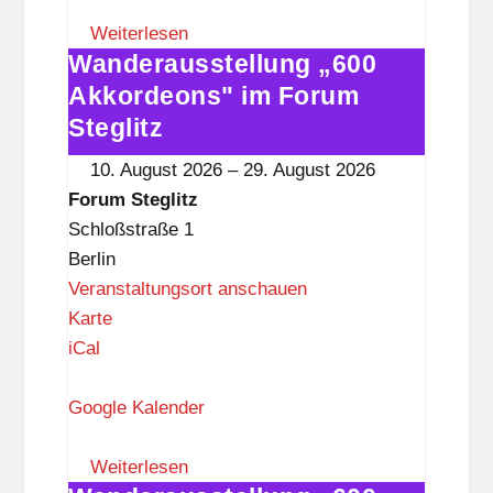
m
S
Weiterlesen
Wanderausstellung „600
t
Wanderausstellung
e
„600
Akkordeons" im Forum
g
Akkordeons"
Steglitz
l
im
10. August 2026
–
29. August 2026
i
Forum
Forum Steglitz
t
Steglitz
Schloßstraße 1
z
Berlin
Veranstaltungsort anschauen
F
Karte
o
iCal
r
u
Google Kalender
m
S
Weiterlesen