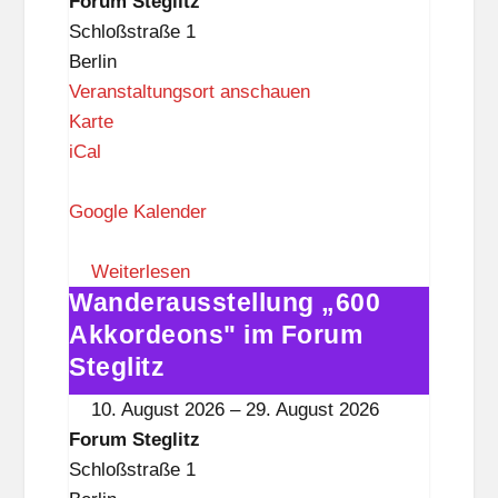
Forum Steglitz
t
Steglitz
Schloßstraße 1
z
Berlin
Veranstaltungsort anschauen
F
Karte
o
iCal
r
u
Google Kalender
m
S
Weiterlesen
Wanderausstellung „600
t
Wanderausstellung
e
„600
Akkordeons" im Forum
g
Akkordeons"
Steglitz
l
im
10. August 2026
–
29. August 2026
i
Forum
Forum Steglitz
t
Steglitz
Schloßstraße 1
z