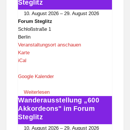
g
Akkordeons"
Steglitz
l
im
10. August 2026
–
29. August 2026
i
Forum
Forum Steglitz
t
Steglitz
Schloßstraße 1
z
Berlin
Veranstaltungsort anschauen
F
Karte
o
iCal
r
u
Google Kalender
m
S
Weiterlesen
Wanderausstellung „600
t
Wanderausstellung
e
„600
Akkordeons" im Forum
g
Akkordeons"
Steglitz
l
im
10. August 2026
–
29. August 2026