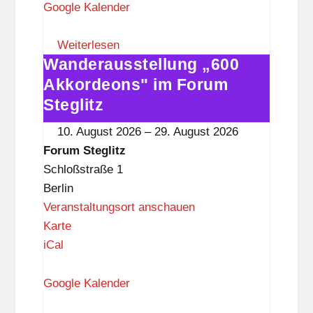
u
Google Kalender
m
S
Weiterlesen
Wanderausstellung „600
t
Wanderausstellung
e
„600
Akkordeons" im Forum
g
Akkordeons"
Steglitz
l
im
10. August 2026
–
29. August 2026
i
Forum
Forum Steglitz
t
Steglitz
Schloßstraße 1
z
Berlin
Veranstaltungsort anschauen
F
Karte
o
iCal
r
u
Google Kalender
m