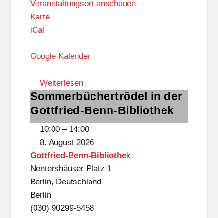
Veranstaltungsort anschauen
E
Karte
v
iCal
a
n
Google Kalender
g
e
Weiterlesen
Sommerbüchertrödel in der
l
Sommerbüchertrödel
i
in
Gottfried-Benn-Bibliothek
s
der
10:00
–
14:00
c
Gottfried-
8. August 2026
h
Benn-
Gottfried-Benn-Bibliothek
-
Bibliothek
Nentershäuser Platz 1
F
Berlin
,
Deutschland
r
Berlin
e
(030) 90299-5458
i