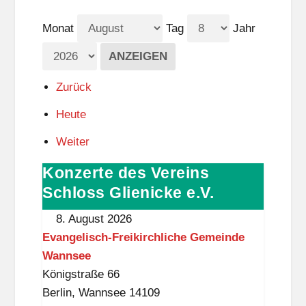
Monat
Tag
Jahr
Zurück
Heute
Weiter
Konzerte des Vereins
Konzerte
des
Schloss Glienicke e.V.
Vereins
8. August 2026
Schloss
Evangelisch-Freikirchliche Gemeinde
Glienicke
Wannsee
e.V.
Königstraße 66
Berlin
,
Wannsee
14109