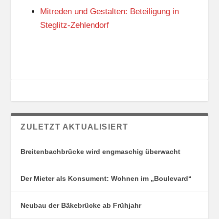
G
E
Mitreden und Gestalten: Beteiligung in
S
N
O
Steglitz-Zehlendorf
R
T
E
ZULETZT AKTUALISIERT
Breitenbachbrücke wird engmaschig überwacht
Der Mieter als Konsument: Wohnen im „Boulevard“
Neubau der Bäkebrücke ab Frühjahr