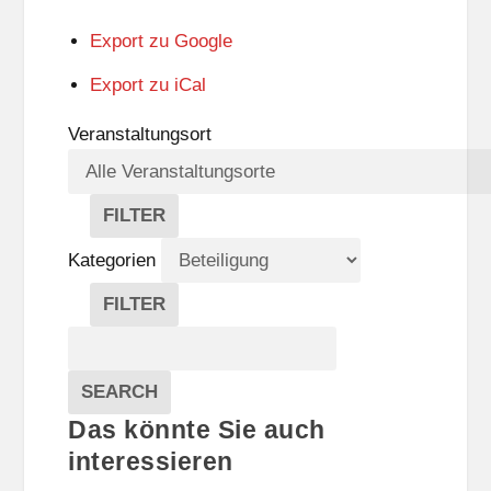
Export zu
Google
Export zu
iCal
Veranstaltungsort
FILTER
V
E
Kategorien
R
A
FILTER
N
K
Suche
S
A
T
T
Veranstaltungen
A
E
EVENTS
SEARCH
L
G
Das könnte Sie auch
T
O
U
R
interessieren
N
I