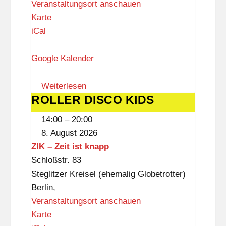
Veranstaltungsort anschauen
M
Karte
u
iCal
s
e
Google Kalender
u
m
Weiterlesen
ROLLER DISCO KIDS
s
ROLLER
d
DISCO
14:00
–
20:00
o
KIDS
8. August 2026
r
ZIK – Zeit ist knapp
f
Schloßstr. 83
D
Steglitzer Kreisel (ehemalig Globetrotter)
ü
Berlin
,
p
Veranstaltungsort anschauen
p
Z
Karte
e