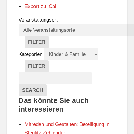
Export zu
iCal
Veranstaltungsort
FILTER
V
E
Kategorien
R
A
FILTER
N
K
Suche
S
A
T
T
Veranstaltungen
A
E
EVENTS
SEARCH
L
G
Das könnte Sie auch
T
O
U
R
interessieren
N
I
G
E
Mitreden und Gestalten: Beteiligung in
S
N
O
Steglitz-Zehlendorf