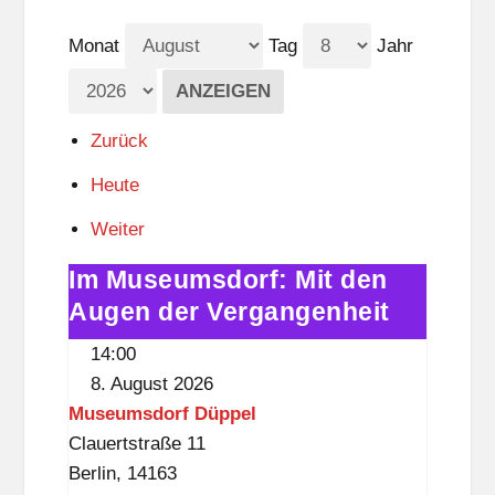
Monat
Tag
Jahr
Zurück
Heute
Weiter
Im Museumsdorf: Mit den
Im
Museumsdorf:
Augen der Vergangenheit
Mit
14:00
den
8. August 2026
Augen
Museumsdorf Düppel
der
Clauertstraße 11
Vergangenheit
Berlin
,
14163