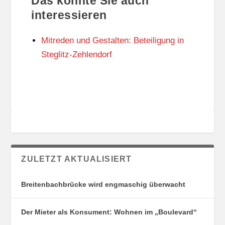
Das könnte Sie auch
T
O
U
R
interessieren
N
I
G
E
Mitreden und Gestalten: Beteiligung in
S
N
O
Steglitz-Zehlendorf
R
T
E
ZULETZT AKTUALISIERT
Breitenbachbrücke wird engmaschig überwacht
Der Mieter als Konsument: Wohnen im „Boulevard“