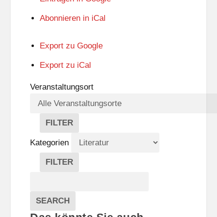
Abonnieren in
iCal
Export zu
Google
Export zu
iCal
Veranstaltungsort
FILTER
V
E
Kategorien
R
A
FILTER
N
K
Suche
S
A
T
T
Veranstaltungen
A
E
EVENTS
SEARCH
L
G