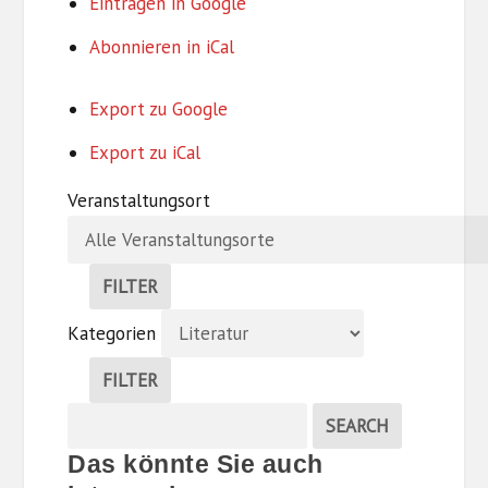
Eintragen in
Google
Abonnieren in
iCal
Export zu
Google
Export zu
iCal
Veranstaltungsort
FILTER
V
Kategorien
E
R
FILTER
A
K
N
Suche
EVENTS
SEARCH
A
S
Veranstaltungen
T
T
Das könnte Sie auch
E
A