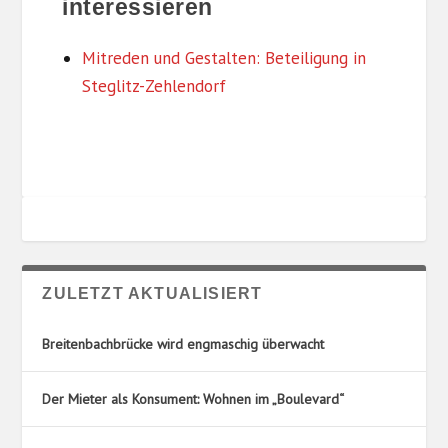
interessieren
G
L
O
T
R
U
Mitreden und Gestalten: Beteiligung in
I
N
Steglitz-Zehlendorf
E
G
N
S
O
R
T
E
ZULETZT AKTUALISIERT
Breitenbachbrücke wird engmaschig überwacht
Der Mieter als Konsument: Wohnen im „Boulevard“