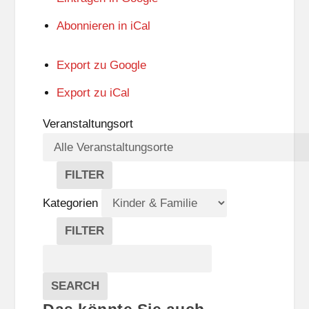
Abonnieren in
iCal
Export zu
Google
Export zu
iCal
Veranstaltungsort
FILTER
V
E
Kategorien
R
A
FILTER
N
K
Suche
S
A
T
T
Veranstaltungen
A
E
EVENTS
SEARCH
L
G