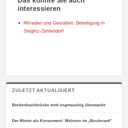
Das könnte Sie auch
T
O
U
R
interessieren
N
I
G
E
Mitreden und Gestalten: Beteiligung in
S
N
O
Steglitz-Zehlendorf
R
T
E
ZULETZT AKTUALISIERT
Breitenbachbrücke wird engmaschig überwacht
Der Mieter als Konsument: Wohnen im „Boulevard“