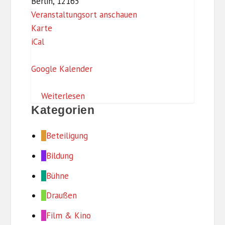
Berlin
,
12165
Veranstaltungsort anschauen
G
Karte
u
iCal
t
s
Google Kalender
h
a
Weiterlesen
u
Kategorien
s
Beteiligung
S
t
Bildung
e
Bühne
g
l
Draußen
i
Film & Kino
t