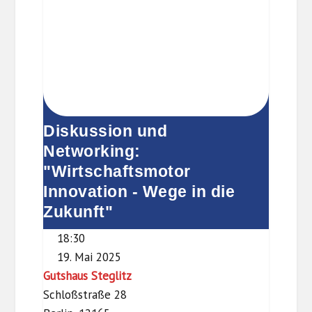
die
Zukunft"
Diskussion und
Networking:
"Wirtschaftsmotor
Innovation - Wege in die
Zukunft"
18:30
19. Mai 2025
Gutshaus Steglitz
Schloßstraße 28