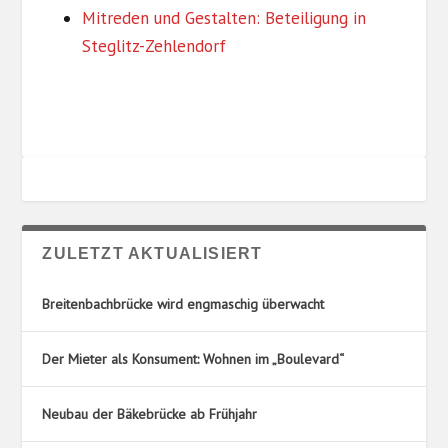
R
U
Mitreden und Gestalten: Beteiligung in
I
N
Steglitz-Zehlendorf
E
G
N
S
O
R
T
E
ZULETZT AKTUALISIERT
Breitenbachbrücke wird engmaschig überwacht
Der Mieter als Konsument: Wohnen im „Boulevard“
Neubau der Bäkebrücke ab Frühjahr