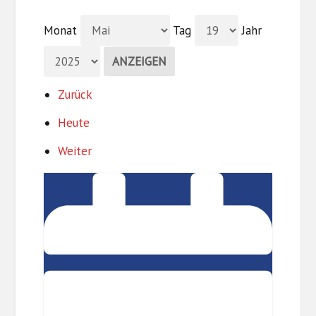
Monat
Tag
Jahr
Zurück
Heute
Weiter
Diskussion
und
Networking:
"Wirtschaftsmotor
Innovation
-
Wege
in