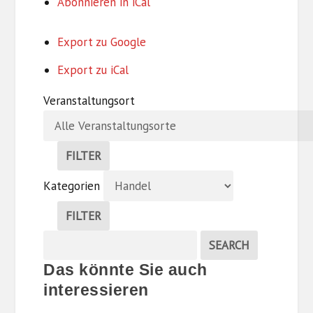
Abonnieren in
iCal
Export zu
Google
Export zu
iCal
Veranstaltungsort
FILTER
V
Kategorien
E
R
FILTER
A
K
N
Suche
EVENTS
SEARCH
A
S
Veranstaltungen
T
T
Das könnte Sie auch
E
A
interessieren
G
L
O
T