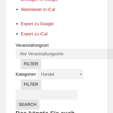
Abonnieren in
iCal
Export zu
Google
Export zu
iCal
Veranstaltungsort
FILTER
V
E
Kategorien
R
A
FILTER
N
K
Suche
S
A
T
T
Veranstaltungen
A
E
EVENTS
SEARCH
L
G