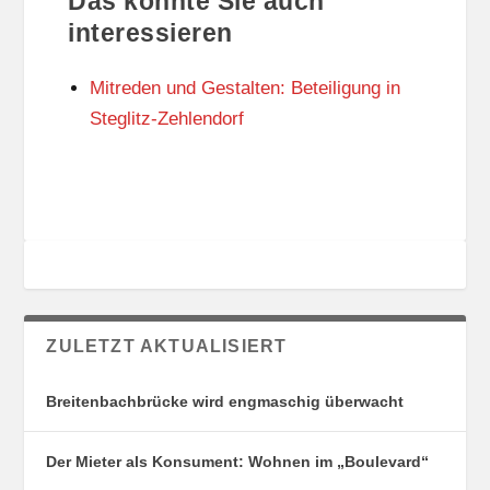
Das könnte Sie auch
T
O
U
R
interessieren
N
I
G
E
Mitreden und Gestalten: Beteiligung in
S
N
O
Steglitz-Zehlendorf
R
T
E
ZULETZT AKTUALISIERT
Breitenbachbrücke wird engmaschig überwacht
Der Mieter als Konsument: Wohnen im „Boulevard“