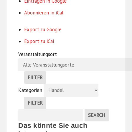
Eintragen in
Google
Abonnieren in
iCal
Export zu
Google
Export zu
iCal
Veranstaltungsort
FILTER
V
Kategorien
E
R
FILTER
A
K
N
Suche
EVENTS
SEARCH
A
S
Veranstaltungen
T
T
Das könnte Sie auch
E
A