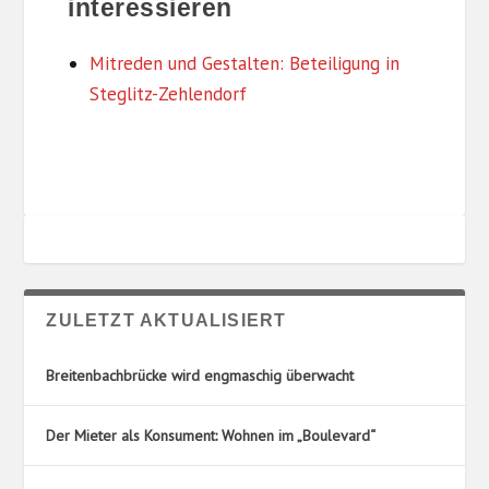
interessieren
G
L
O
T
R
U
Mitreden und Gestalten: Beteiligung in
I
N
Steglitz-Zehlendorf
E
G
N
S
O
R
T
E
ZULETZT AKTUALISIERT
Breitenbachbrücke wird engmaschig überwacht
Der Mieter als Konsument: Wohnen im „Boulevard“