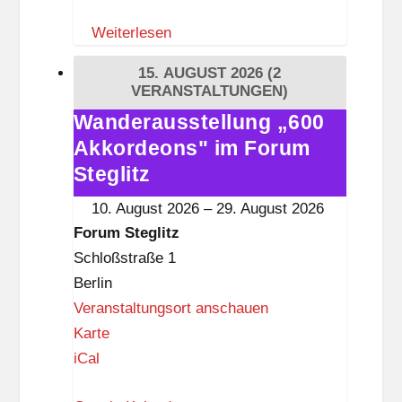
m
Weiterlesen
S
t
15. AUGUST 2026
(2
e
VERANSTALTUNGEN)
g
Wanderausstellung „600
Wanderausstellung
l
Akkordeons" im Forum
„600
i
Akkordeons"
Steglitz
t
im
10. August 2026
–
29. August 2026
z
Forum
Forum Steglitz
Steglitz
Schloßstraße 1
Berlin
Veranstaltungsort anschauen
F
Karte
o
iCal
r