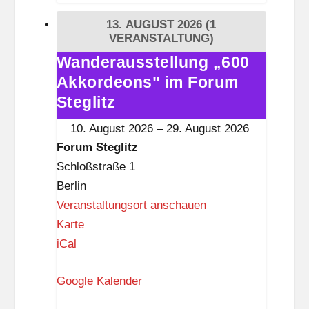
t
13. AUGUST 2026
(1
e
VERANSTALTUNG)
g
Wanderausstellung „600
Wanderausstellung
l
Akkordeons" im Forum
„600
i
Akkordeons"
Steglitz
t
im
10. August 2026
–
29. August 2026
z
Forum
Forum Steglitz
Steglitz
Schloßstraße 1
Berlin
Veranstaltungsort anschauen
F
Karte
o
iCal
r
Google Kalender
u
m