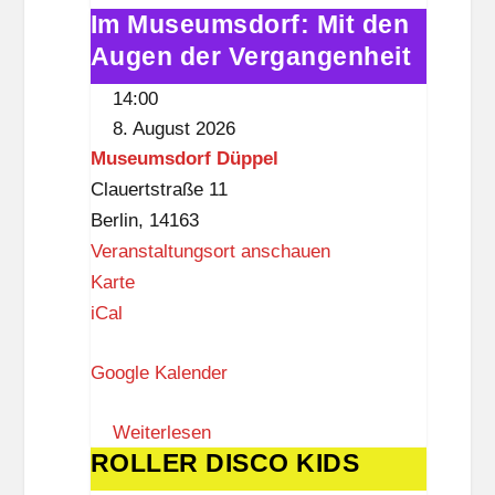
Im Museumsdorf: Mit den
e
Im
a
k
Augen der Vergangenheit
Museumsdorf:
r
Mit
i
14:00
den
a
8. August 2026
Augen
t
Museumsdorf Düppel
der
H
Clauertstraße 11
Vergangenheit
e
Berlin
,
14163
n
Veranstaltungsort anschauen
n
M
Karte
w
u
iCal
a
s
c
Google Kalender
e
k
u
Weiterlesen
m
ROLLER DISCO KIDS
ROLLER
s
DISCO