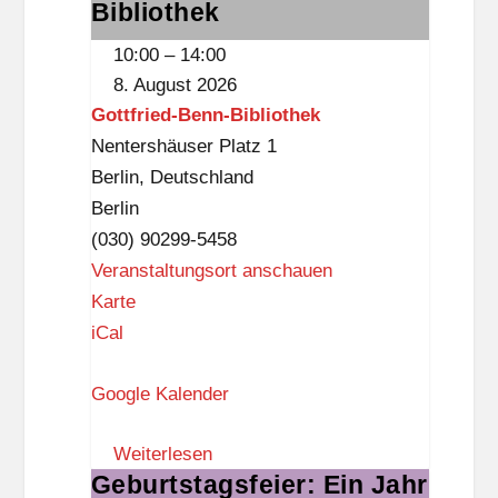
der
Bibliothek
k
Gottfried-
10:00
–
14:00
n
Benn-
8. August 2026
a
Bibliothek
Gottfried-Benn-Bibliothek
p
Nentershäuser Platz 1
p
Berlin
,
Deutschland
Berlin
(030) 90299-5458
Veranstaltungsort anschauen
G
Karte
o
iCal
t
Google Kalender
t
f
Weiterlesen
r
Geburtstagsfeier: Ein Jahr
Geburtstagsfeier:
i