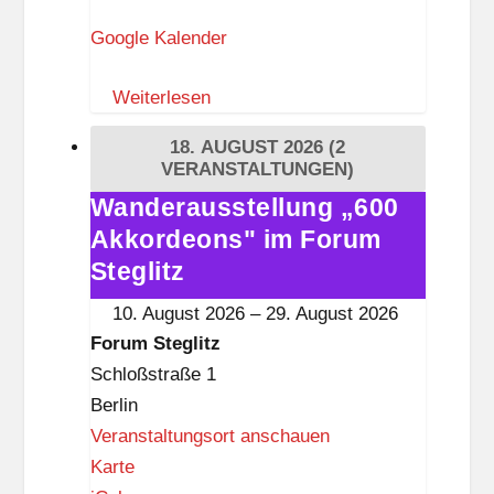
r
Google Kalender
u
m
Weiterlesen
S
t
18. AUGUST 2026
(2
e
VERANSTALTUNGEN)
g
Wanderausstellung „600
Wanderausstellung
l
Akkordeons" im Forum
„600
i
Akkordeons"
Steglitz
t
im
10. August 2026
–
29. August 2026
z
Forum
Forum Steglitz
Steglitz
Schloßstraße 1
Berlin
Veranstaltungsort anschauen
F
Karte