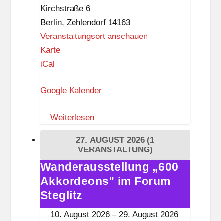
den
t
Kirchstraße 6
Krieg
z
Berlin
,
Zehlendorf
14163
Veranstaltungsort anschauen
P
Karte
a
iCal
u
Google Kalender
l
u
Weiterlesen
s
k
27. AUGUST 2026
(1
i
VERANSTALTUNG)
r
Wanderausstellung „600
Wanderausstellung
c
Akkordeons" im Forum
„600
h
Akkordeons"
Steglitz
e
im
10. August 2026
–
29. August 2026
Z