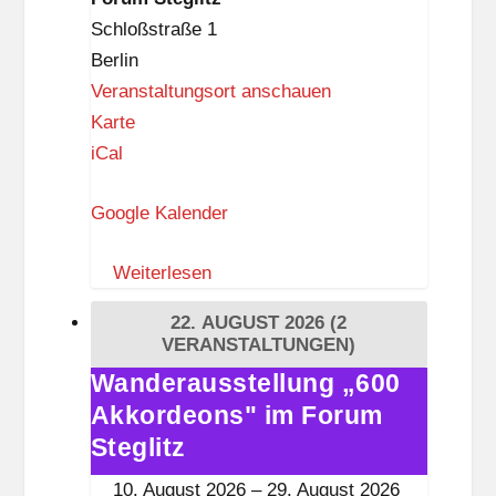
Steglitz
Schloßstraße 1
Berlin
Veranstaltungsort anschauen
F
Karte
o
iCal
r
Google Kalender
u
m
Weiterlesen
S
t
22. AUGUST 2026
(2
e
VERANSTALTUNGEN)
g
Wanderausstellung „600
Wanderausstellung
l
Akkordeons" im Forum
„600
i
Akkordeons"
Steglitz
t
im
10. August 2026
–
29. August 2026
z