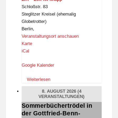
Schloßstr. 83
Steglitzer Kreisel (ehemalig
Globetrotter)
Berlin
,
Veranstaltungsort anschauen
Z
Karte
I
iCal
K
Google Kalender
–
Z
Weiterlesen
e
i
8. AUGUST 2026
(4
t
VERANSTALTUNGEN)
i
Sommerbüchertrödel in
Sommerbüchertrödel
s
der Gottfried-Benn-
in
t