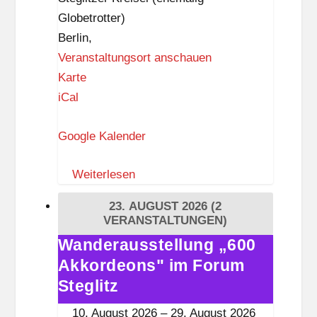
z
Globetrotter)
Berlin
,
Veranstaltungsort anschauen
Z
Karte
I
iCal
K
Google Kalender
–
Z
Weiterlesen
e
i
23. AUGUST 2026
(2
t
VERANSTALTUNGEN)
i
Wanderausstellung „600
Wanderausstellung
s
Akkordeons" im Forum
„600
t
Akkordeons"
Steglitz
k
im
10. August 2026
–
29. August 2026
n