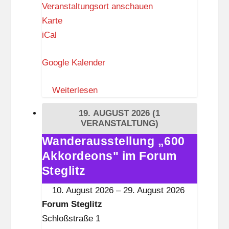
Veranstaltungsort anschauen
R
Karte
a
iCal
t
Google Kalender
s
w
Weiterlesen
a
a
19. AUGUST 2026
(1
g
VERANSTALTUNG)
e
Wanderausstellung „600
Wanderausstellung
L
Akkordeons" im Forum
„600
a
Akkordeons"
Steglitz
n
im
10. August 2026
–
29. August 2026
k
Forum
Forum Steglitz
w
Steglitz
Schloßstraße 1
i