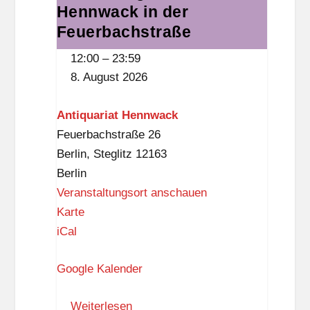
Hennwack in der
Ein
e
Jahr
Feuerbachstraße
d
Hennwack
-
12:00
–
23:59
in
B
8. August 2026
der
e
Feuerbachstraße
n
Antiquariat Hennwack
n
Feuerbachstraße 26
-
Berlin
,
Steglitz
12163
B
Berlin
i
Veranstaltungsort anschauen
b
A
Karte
l
n
iCal
i
t
o
Google Kalender
i
t
q
h
Weiterlesen
u