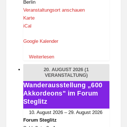
Berlin
t
Veranstaltungsort anschauen
z
F
Karte
o
iCal
r
Google Kalender
u
m
Weiterlesen
S
t
20. AUGUST 2026
(1
e
VERANSTALTUNG)
g
Wanderausstellung „600
Wanderausstellung
l
Akkordeons" im Forum
„600
i
Akkordeons"
Steglitz
t
im
10. August 2026
–
29. August 2026
z
Forum
Forum Steglitz
Steglitz