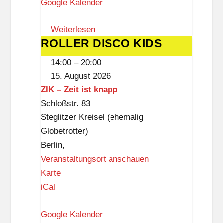
Google Kalender
u
m
Weiterlesen
S
ROLLER DISCO KIDS
ROLLER
t
DISCO
e
14:00
–
20:00
KIDS
g
15. August 2026
l
ZIK – Zeit ist knapp
i
Schloßstr. 83
t
Steglitzer Kreisel (ehemalig
z
Globetrotter)
Berlin
,
Veranstaltungsort anschauen
Z
Karte
I
iCal
K
Google Kalender
–