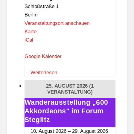
Steglitz
Schloßstraße 1
p
Berlin
e
Veranstaltungsort anschauen
l
F
Karte
o
iCal
r
Google Kalender
u
m
Weiterlesen
S
t
25. AUGUST 2026
(1
e
VERANSTALTUNG)
g
Wanderausstellung „600
Wanderausstellung
l
Akkordeons" im Forum
„600
i
Akkordeons"
Steglitz
t
im
10. August 2026
–
29. August 2026
z