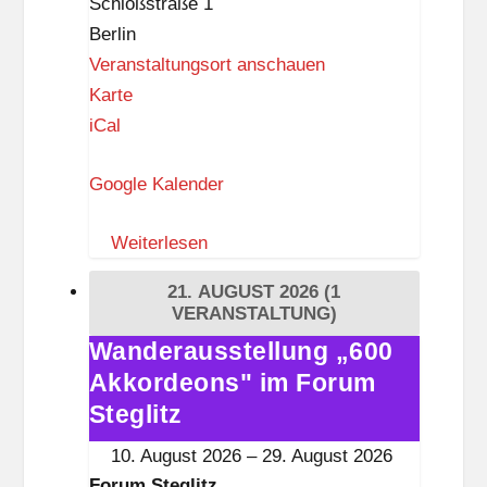
Schloßstraße 1
Berlin
Veranstaltungsort anschauen
F
Karte
o
iCal
r
Google Kalender
u
m
Weiterlesen
S
t
21. AUGUST 2026
(1
e
VERANSTALTUNG)
g
Wanderausstellung „600
Wanderausstellung
l
Akkordeons" im Forum
„600
i
Akkordeons"
Steglitz
t
im
10. August 2026
–
29. August 2026
z
Forum
Forum Steglitz