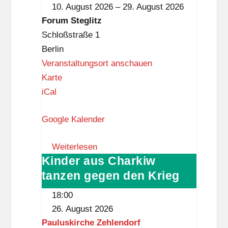
10. August 2026
–
29. August 2026
z
Forum
Forum Steglitz
Steglitz
Schloßstraße 1
Berlin
Veranstaltungsort anschauen
F
Karte
o
iCal
r
Google Kalender
u
m
Weiterlesen
S
Kinder aus Charkiw
Kinder
t
tanzen gegen den Krieg
aus
e
Charkiw
g
18:00
tanzen
l
26. August 2026
gegen
i
Pauluskirche Zehlendorf