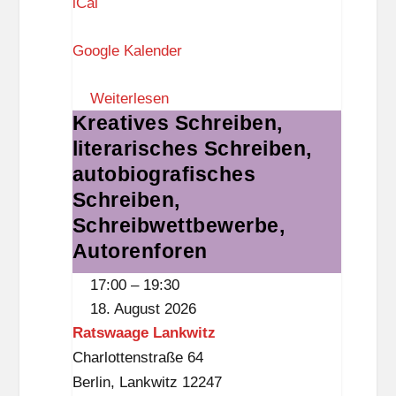
o
iCal
r
Google Kalender
u
m
Weiterlesen
S
Kreatives Schreiben,
Kreatives
t
literarisches Schreiben,
Schreiben,
e
literarisches
autobiografisches
g
Schreiben,
Schreiben,
l
autobiografisches
Schreibwettbewerbe,
i
Schreiben,
Autorenforen
t
Schreibwettbewerbe,
z
17:00
–
19:30
Autorenforen
18. August 2026
Ratswaage Lankwitz
Charlottenstraße 64
Berlin
,
Lankwitz
12247