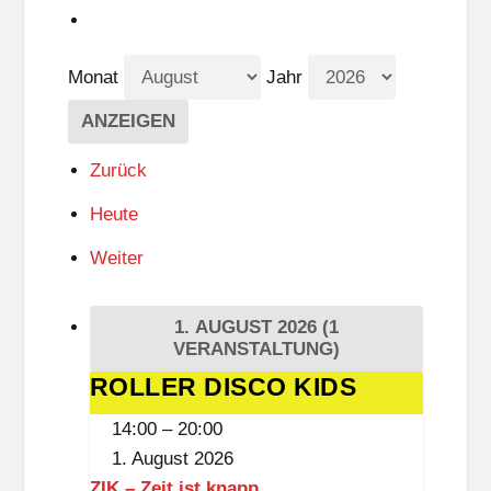
Monat
Jahr
Zurück
Heute
Weiter
1. AUGUST 2026
(1
VERANSTALTUNG)
ROLLER DISCO KIDS
ROLLER
DISCO
14:00
–
20:00
KIDS
1. August 2026
ZIK – Zeit ist knapp