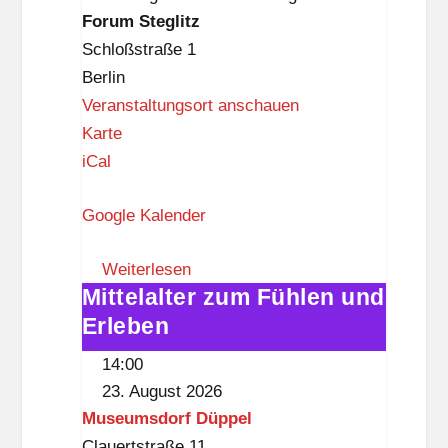
Forum
Forum Steglitz
a
Steglitz
Schloßstraße 1
p
Berlin
p
Veranstaltungsort anschauen
F
Karte
o
iCal
r
Google Kalender
u
m
Weiterlesen
S
Mittelalter zum Fühlen und
Mittelalter
t
Erleben
zum
e
Fühlen
g
14:00
und
l
23. August 2026
Erleben
i
Museumsdorf Düppel
t
Clauertstraße 11