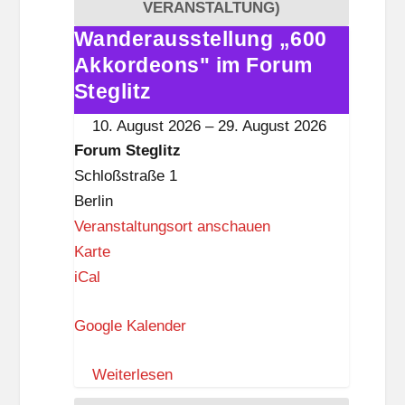
e
VERANSTALTUNG)
g
Wanderausstellung „600
Wanderausstellung
l
Akkordeons" im Forum
„600
i
Akkordeons"
Steglitz
t
im
10. August 2026
–
29. August 2026
z
Forum
Forum Steglitz
Steglitz
Schloßstraße 1
Berlin
Veranstaltungsort anschauen
F
Karte
o
iCal
r
Google Kalender
u
m
Weiterlesen
S
t