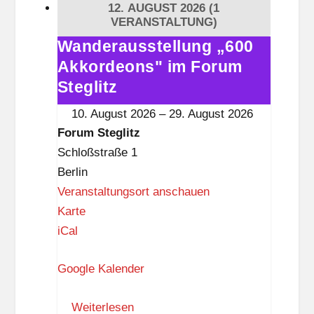
12. AUGUST 2026
(1
e
VERANSTALTUNG)
g
Wanderausstellung „600
Wanderausstellung
l
Akkordeons" im Forum
„600
i
Akkordeons"
Steglitz
t
im
10. August 2026
–
29. August 2026
z
Forum
Forum Steglitz
Steglitz
Schloßstraße 1
Berlin
Veranstaltungsort anschauen
F
Karte
o
iCal
r
Google Kalender
u
m
Weiterlesen
S