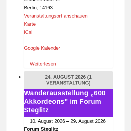
z
Berlin
,
14163
Veranstaltungsort anschauen
M
Karte
u
iCal
s
Google Kalender
e
u
Weiterlesen
m
s
24. AUGUST 2026
(1
d
VERANSTALTUNG)
o
Wanderausstellung „600
Wanderausstellung
r
Akkordeons" im Forum
„600
f
Akkordeons"
Steglitz
D
im
10. August 2026
–
29. August 2026
ü
Forum
Forum Steglitz
p