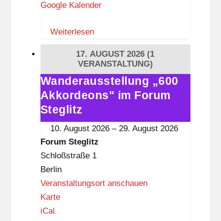
Google Kalender
&
R
Weiterlesen
e
a
17. AUGUST 2026
(1
d
VERANSTALTUNG)
Wanderausstellung „600
Wanderausstellung
Akkordeons" im Forum
„600
Akkordeons"
Steglitz
im
10. August 2026
–
29. August 2026
Forum
Forum Steglitz
Steglitz
Schloßstraße 1
Berlin
Veranstaltungsort anschauen
F
Karte
o
iCal