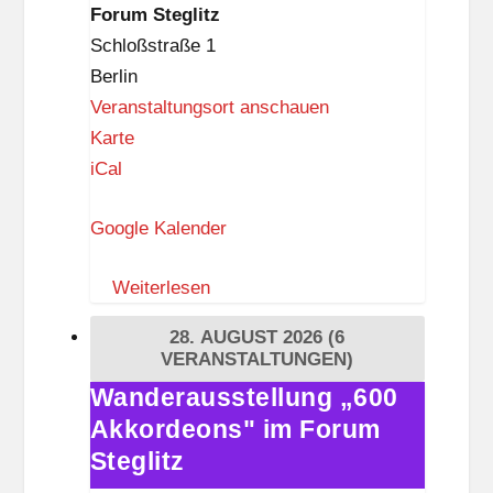
Forum
Forum Steglitz
e
Steglitz
Schloßstraße 1
h
Berlin
l
Veranstaltungsort anschauen
e
F
Karte
n
o
iCal
d
r
o
Google Kalender
u
r
m
f
Weiterlesen
S
t
28. AUGUST 2026
(6
e
VERANSTALTUNGEN)
g
Wanderausstellung „600
Wanderausstellung
l
Akkordeons" im Forum
„600
i
Akkordeons"
Steglitz
t
im