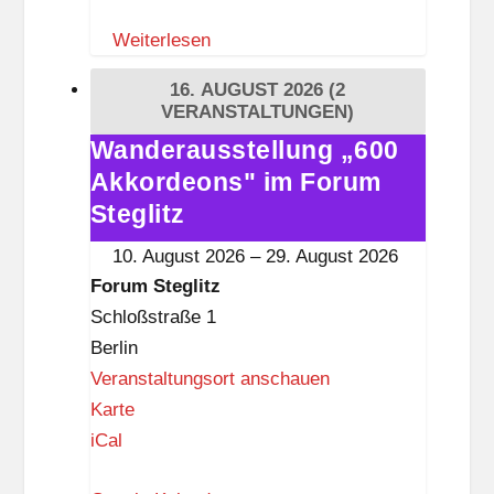
Z
Weiterlesen
e
i
16. AUGUST 2026
(2
t
VERANSTALTUNGEN)
i
Wanderausstellung „600
Wanderausstellung
s
Akkordeons" im Forum
„600
t
Akkordeons"
Steglitz
k
im
10. August 2026
–
29. August 2026
n
Forum
Forum Steglitz
a
Steglitz
Schloßstraße 1
p
Berlin
p
Veranstaltungsort anschauen
F
Karte
o
iCal
r