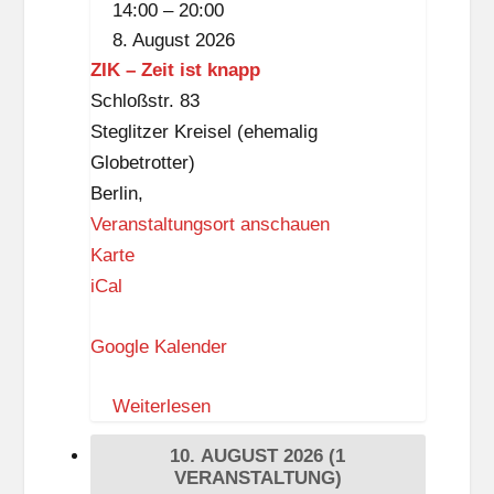
d
14:00
–
20:00
KIDS
o
8. August 2026
r
ZIK – Zeit ist knapp
f
Schloßstr. 83
D
Steglitzer Kreisel (ehemalig
ü
Globetrotter)
p
Berlin
,
p
Veranstaltungsort anschauen
e
Z
Karte
l
I
iCal
K
Google Kalender
–
Z
Weiterlesen
e
i
10. AUGUST 2026
(1
t
VERANSTALTUNG)