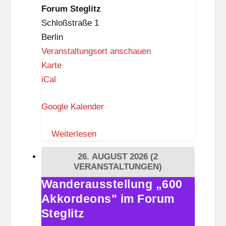
Forum
Forum Steglitz
Steglitz
Schloßstraße 1
Berlin
Veranstaltungsort anschauen
F
Karte
o
iCal
r
Google Kalender
u
m
Weiterlesen
S
t
26. AUGUST 2026
(2
e
VERANSTALTUNGEN)
g
Wanderausstellung „600
Wanderausstellung
l
Akkordeons" im Forum
„600
i
Akkordeons"
Steglitz
t
im