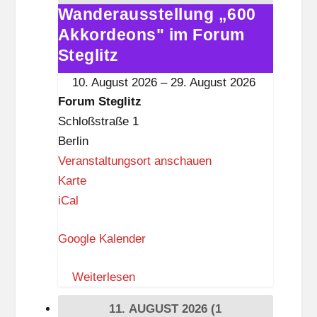
i
Wanderausstellung „600
Wanderausstellung
s
Akkordeons" im Forum
„600
t
Akkordeons"
Steglitz
k
im
10. August 2026
–
29. August 2026
n
Forum
Forum Steglitz
a
Steglitz
Schloßstraße 1
p
Berlin
p
Veranstaltungsort anschauen
F
Karte
o
iCal
r
Google Kalender
u
m
Weiterlesen
S
t
11. AUGUST 2026
(1