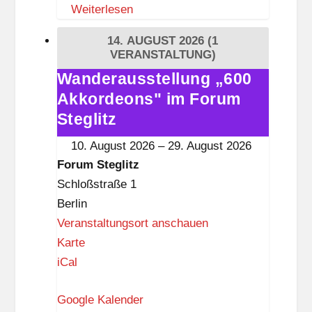
Weiterlesen
S
t
14. AUGUST 2026
(1
e
VERANSTALTUNG)
g
Wanderausstellung „600
Wanderausstellung
l
Akkordeons" im Forum
„600
i
Akkordeons"
Steglitz
t
im
10. August 2026
–
29. August 2026
z
Forum
Forum Steglitz
Steglitz
Schloßstraße 1
Berlin
Veranstaltungsort anschauen
F
Karte
o
iCal
r
Google Kalender
u