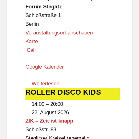
Forum
Forum Steglitz
Steglitz
Schloßstraße 1
Berlin
Veranstaltungsort anschauen
F
Karte
o
iCal
r
Google Kalender
u
m
Weiterlesen
S
ROLLER DISCO KIDS
ROLLER
t
DISCO
e
14:00
–
20:00
KIDS
g
22. August 2026
l
ZIK – Zeit ist knapp
i
Schloßstr. 83
t
Steglitzer Kreisel (ehemalig