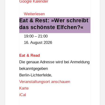
Google Kalender
u
m
Weiterlesen
S
Eat & Rest: »Wer schreibt
Eat
t
das schönste Elfchen?«
&
e
Rest:
g
19:00
–
21:00
»Wer
l
16. August 2026
schreibt
i
das
t
Eat & Read
schönste
z
Die genaue Adresse wird bei Anmeldung
Elfchen?«
bekanntgegeben
Berlin-Lichterfelde
,
Veranstaltungsort anschauen
E
Karte
a
iCal
t