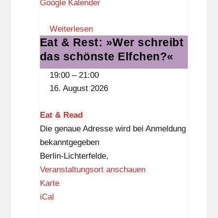
Google Kalender
u
m
Weiterlesen
S
Eat & Rest: »Wer schreibt
Eat
t
das schönste Elfchen?«
&
e
Rest:
g
19:00
–
21:00
»Wer
l
16. August 2026
schreibt
i
das
t
Eat & Read
schönste
z
Die genaue Adresse wird bei Anmeldung
Elfchen?«
bekanntgegeben
Berlin-Lichterfelde
,
Veranstaltungsort anschauen
E
Karte
a
iCal
t