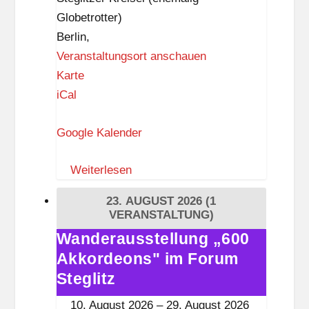
z
Globetrotter)
Berlin
,
Veranstaltungsort anschauen
Z
Karte
I
iCal
K
Google Kalender
–
Z
Weiterlesen
e
i
23. AUGUST 2026
(1
t
VERANSTALTUNG)
i
Wanderausstellung „600
Wanderausstellung
s
Akkordeons" im Forum
„600
t
Akkordeons"
Steglitz
k
im
10. August 2026
–
29. August 2026
n