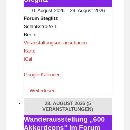
e
im
10. August 2026
–
29. August 2026
Z
Forum
Forum Steglitz
e
Steglitz
Schloßstraße 1
h
Berlin
l
Veranstaltungsort anschauen
e
F
Karte
n
o
iCal
d
r
o
Google Kalender
u
r
m
f
Weiterlesen
S
t
28. AUGUST 2026
(5
e
VERANSTALTUNGEN)
g
Wanderausstellung „600
Wanderausstellung
l
Akkordeons" im Forum
„600