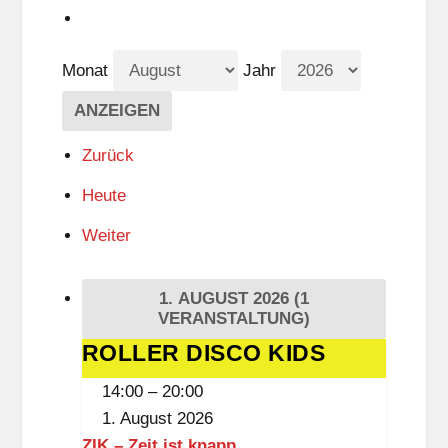
Monat
Jahr
Zurück
Heute
Weiter
1. AUGUST 2026
(1
VERANSTALTUNG)
ROLLER DISCO KIDS
ROLLER
DISCO
14:00
–
20:00
KIDS
1. August 2026
ZIK – Zeit ist knapp