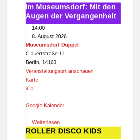
Im Museumsdorf: Mit den
e
Im
a
k
Augen der Vergangenheit
Museumsdorf:
r
Mit
i
14:00
den
a
8. August 2026
Augen
t
Museumsdorf Düppel
der
H
Clauertstraße 11
Vergangenheit
e
Berlin
,
14163
n
Veranstaltungsort anschauen
n
M
Karte
w
u
iCal
a
s
c
Google Kalender
e
k
u
Weiterlesen
m
ROLLER DISCO KIDS
ROLLER
s
DISCO