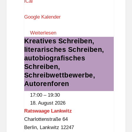
o
iCal
r
Google Kalender
u
m
Weiterlesen
S
Kreatives Schreiben,
Kreatives
t
literarisches Schreiben,
Schreiben,
e
literarisches
autobiografisches
g
Schreiben,
Schreiben,
l
autobiografisches
Schreibwettbewerbe,
i
Schreiben,
Autorenforen
t
Schreibwettbewerbe,
z
17:00
–
19:30
Autorenforen
18. August 2026
Ratswaage Lankwitz
Charlottenstraße 64
Berlin
,
Lankwitz
12247