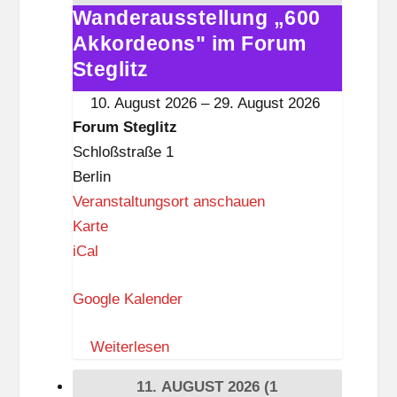
i
Wanderausstellung „600
Wanderausstellung
s
Akkordeons" im Forum
„600
t
Akkordeons"
Steglitz
k
im
10. August 2026
–
29. August 2026
n
Forum
Forum Steglitz
a
Steglitz
Schloßstraße 1
p
Berlin
p
Veranstaltungsort anschauen
F
Karte
o
iCal
r
Google Kalender
u
m
Weiterlesen
S
t
11. AUGUST 2026
(1