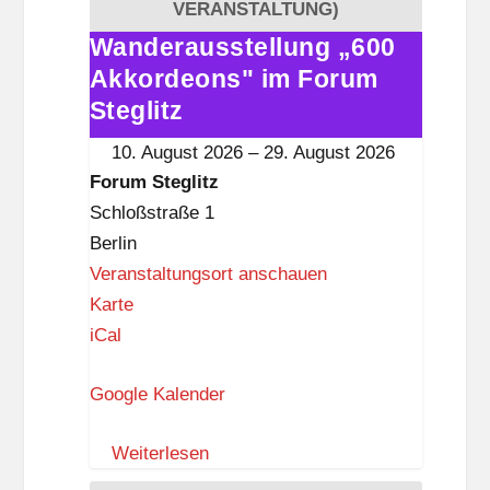
e
VERANSTALTUNG)
g
Wanderausstellung „600
Wanderausstellung
l
Akkordeons" im Forum
„600
i
Akkordeons"
Steglitz
t
im
10. August 2026
–
29. August 2026
z
Forum
Forum Steglitz
Steglitz
Schloßstraße 1
Berlin
Veranstaltungsort anschauen
F
Karte
o
iCal
r
Google Kalender
u
m
Weiterlesen
S
t