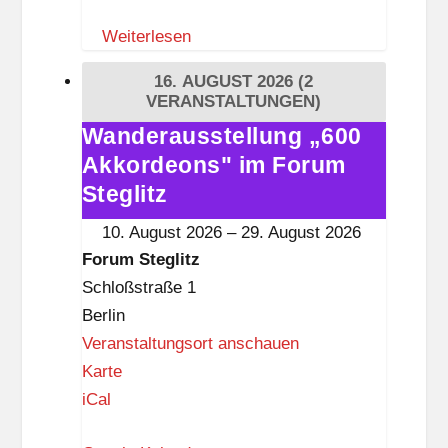
Z
Weiterlesen
e
i
16. AUGUST 2026
(2
t
VERANSTALTUNGEN)
i
Wanderausstellung „600
Wanderausstellung
s
Akkordeons" im Forum
„600
t
Akkordeons"
Steglitz
k
im
10. August 2026
–
29. August 2026
n
Forum
Forum Steglitz
a
Steglitz
Schloßstraße 1
p
Berlin
p
Veranstaltungsort anschauen
F
Karte
o
iCal
r