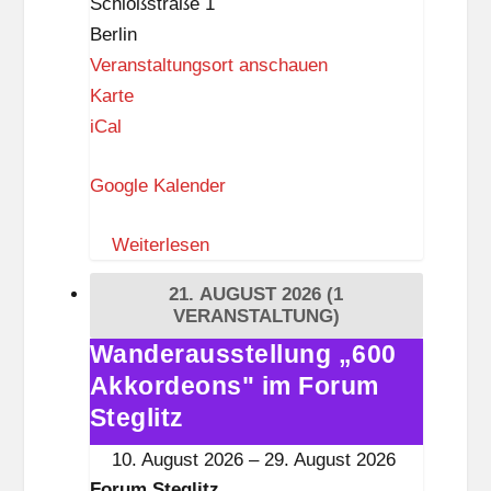
Schloßstraße 1
Berlin
Veranstaltungsort anschauen
F
Karte
o
iCal
r
Google Kalender
u
m
Weiterlesen
S
t
21. AUGUST 2026
(1
e
VERANSTALTUNG)
g
Wanderausstellung „600
Wanderausstellung
l
Akkordeons" im Forum
„600
i
Akkordeons"
Steglitz
t
im
10. August 2026
–
29. August 2026
z
Forum
Forum Steglitz