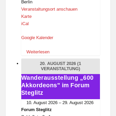
Berlin
t
Veranstaltungsort anschauen
z
F
Karte
o
iCal
r
Google Kalender
u
m
Weiterlesen
S
t
20. AUGUST 2026
(1
e
VERANSTALTUNG)
g
Wanderausstellung „600
Wanderausstellung
l
Akkordeons" im Forum
„600
i
Akkordeons"
Steglitz
t
im
10. August 2026
–
29. August 2026
z
Forum
Forum Steglitz
Steglitz