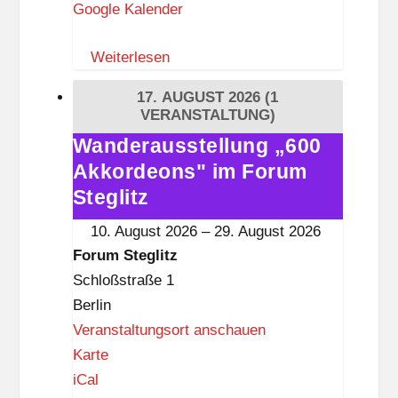
Google Kalender
&
R
Weiterlesen
e
a
17. AUGUST 2026
(1
d
VERANSTALTUNG)
Wanderausstellung „600
Wanderausstellung
Akkordeons" im Forum
„600
Akkordeons"
Steglitz
im
10. August 2026
–
29. August 2026
Forum
Forum Steglitz
Steglitz
Schloßstraße 1
Berlin
Veranstaltungsort anschauen
F
Karte
o
iCal