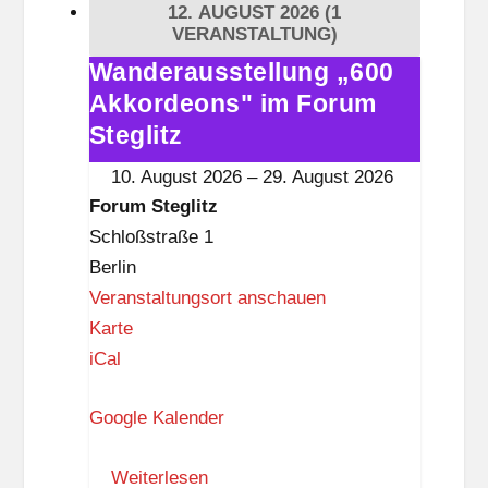
12. AUGUST 2026
(1
e
VERANSTALTUNG)
g
Wanderausstellung „600
Wanderausstellung
l
Akkordeons" im Forum
„600
i
Akkordeons"
Steglitz
t
im
10. August 2026
–
29. August 2026
z
Forum
Forum Steglitz
Steglitz
Schloßstraße 1
Berlin
Veranstaltungsort anschauen
F
Karte
o
iCal
r
Google Kalender
u
m
Weiterlesen
S