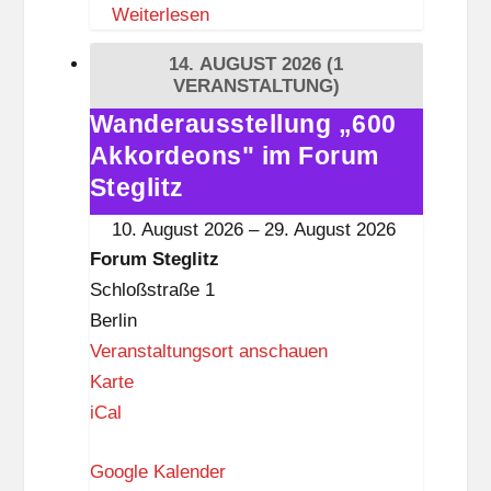
Weiterlesen
S
t
14. AUGUST 2026
(1
e
VERANSTALTUNG)
g
Wanderausstellung „600
Wanderausstellung
l
Akkordeons" im Forum
„600
i
Akkordeons"
Steglitz
t
im
10. August 2026
–
29. August 2026
z
Forum
Forum Steglitz
Steglitz
Schloßstraße 1
Berlin
Veranstaltungsort anschauen
F
Karte
o
iCal
r
Google Kalender
u