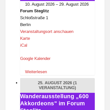
im
10. August 2026
–
29. August 2026
z
Forum
Forum Steglitz
Steglitz
Schloßstraße 1
Berlin
Veranstaltungsort anschauen
F
Karte
o
iCal
r
Google Kalender
u
m
Weiterlesen
S
t
25. AUGUST 2026
(1
e
VERANSTALTUNG)
g
Wanderausstellung „600
Wanderausstellung
l
Akkordeons" im Forum
„600
i
Akkordeons"