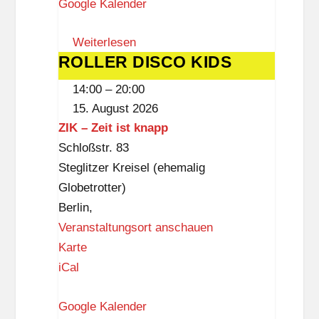
Google Kalender
u
m
Weiterlesen
S
ROLLER DISCO KIDS
ROLLER
t
DISCO
e
14:00
–
20:00
KIDS
g
15. August 2026
l
ZIK – Zeit ist knapp
i
Schloßstr. 83
t
Steglitzer Kreisel (ehemalig
z
Globetrotter)
Berlin
,
Veranstaltungsort anschauen
Z
Karte
I
iCal
K
Google Kalender
–