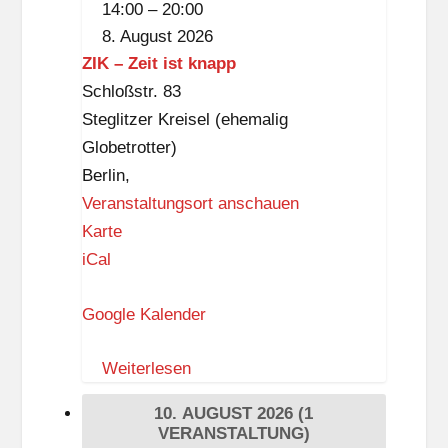
d
14:00
–
20:00
KIDS
o
8. August 2026
r
ZIK – Zeit ist knapp
f
Schloßstr. 83
D
Steglitzer Kreisel (ehemalig
ü
Globetrotter)
p
Berlin
,
p
Veranstaltungsort anschauen
e
Z
Karte
l
I
iCal
K
Google Kalender
–
Z
Weiterlesen
e
i
10. AUGUST 2026
(1
t
VERANSTALTUNG)