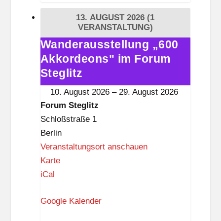
t
13. AUGUST 2026
(1
e
VERANSTALTUNG)
g
Wanderausstellung „600
Wanderausstellung
l
Akkordeons" im Forum
„600
i
Akkordeons"
Steglitz
t
im
10. August 2026
–
29. August 2026
z
Forum
Forum Steglitz
Steglitz
Schloßstraße 1
Berlin
Veranstaltungsort anschauen
F
Karte
o
iCal
r
Google Kalender
u
m