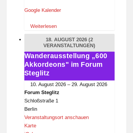
r
Google Kalender
u
m
Weiterlesen
S
t
18. AUGUST 2026
(2
e
VERANSTALTUNGEN)
g
Wanderausstellung „600
Wanderausstellung
l
Akkordeons" im Forum
„600
i
Akkordeons"
Steglitz
t
im
10. August 2026
–
29. August 2026
z
Forum
Forum Steglitz
Steglitz
Schloßstraße 1
Berlin
Veranstaltungsort anschauen
F
Karte