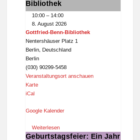
der
Bibliothek
k
Gottfried-
10:00
–
14:00
n
Benn-
8. August 2026
a
Bibliothek
Gottfried-Benn-Bibliothek
p
Nentershäuser Platz 1
p
Berlin
,
Deutschland
Berlin
(030) 90299-5458
Veranstaltungsort anschauen
G
Karte
o
iCal
t
Google Kalender
t
f
Weiterlesen
r
Geburtstagsfeier: Ein Jahr
Geburtstagsfeier:
i