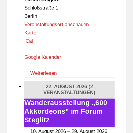
Steglitz
Schloßstraße 1
Berlin
Veranstaltungsort anschauen
F
Karte
o
iCal
r
Google Kalender
u
m
Weiterlesen
S
t
22. AUGUST 2026
(2
e
VERANSTALTUNGEN)
g
Wanderausstellung „600
Wanderausstellung
l
Akkordeons" im Forum
„600
i
Akkordeons"
Steglitz
t
im
10. August 2026
–
29. August 2026
z