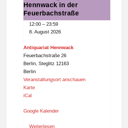
Hennwack in der
Ein
e
Jahr
Feuerbachstraße
d
Hennwack
-
12:00
–
23:59
in
B
8. August 2026
der
e
Feuerbachstraße
n
Antiquariat Hennwack
n
Feuerbachstraße 26
-
Berlin
,
Steglitz
12163
B
Berlin
i
Veranstaltungsort anschauen
b
A
Karte
l
n
iCal
i
t
o
Google Kalender
i
t
q
h
Weiterlesen
u