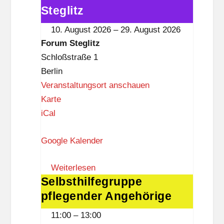
i
Akkordeons"
Steglitz
t
im
10. August 2026
–
29. August 2026
z
Forum
Forum Steglitz
Steglitz
Schloßstraße 1
Berlin
Veranstaltungsort anschauen
F
Karte
o
iCal
r
Google Kalender
u
m
Weiterlesen
S
Selbsthilfegruppe
Selbsthilfegruppe
t
pflegender Angehörige
pflegender
e
Angehörige
g
11:00
–
13:00