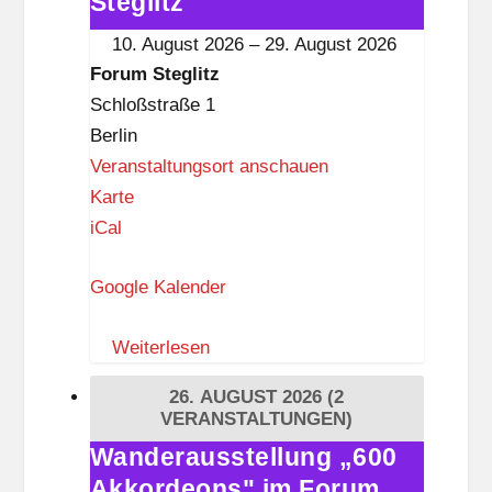
Steglitz
t
im
10. August 2026
–
29. August 2026
z
Forum
Forum Steglitz
Steglitz
Schloßstraße 1
Berlin
Veranstaltungsort anschauen
F
Karte
o
iCal
r
Google Kalender
u
m
Weiterlesen
S
t
26. AUGUST 2026
(2
e
VERANSTALTUNGEN)
g
Wanderausstellung „600
Wanderausstellung
l
Akkordeons" im Forum
„600