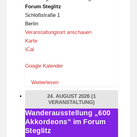
Forum
Forum Steglitz
a
Steglitz
Schloßstraße 1
p
Berlin
p
Veranstaltungsort anschauen
F
Karte
o
iCal
r
Google Kalender
u
m
Weiterlesen
S
t
24. AUGUST 2026
(1
e
VERANSTALTUNG)
g
Wanderausstellung „600
Wanderausstellung
l
Akkordeons" im Forum
„600
i
Akkordeons"
Steglitz
t