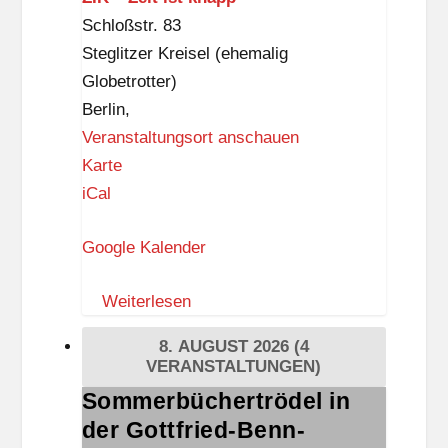
Schloßstr. 83
Steglitzer Kreisel (ehemalig
Globetrotter)
Berlin
,
Veranstaltungsort anschauen
Z
Karte
I
iCal
K
Google Kalender
–
Z
Weiterlesen
e
i
8. AUGUST 2026
(4
t
VERANSTALTUNGEN)
i
Sommerbüchertrödel in
Sommerbüchertrödel
s
der Gottfried-Benn-
in
t