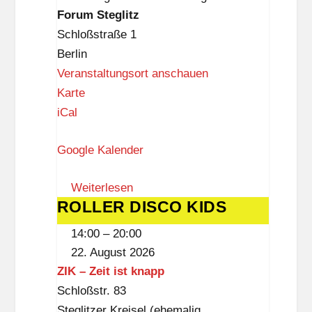
Forum
Forum Steglitz
Steglitz
Schloßstraße 1
Berlin
Veranstaltungsort anschauen
F
Karte
o
iCal
r
Google Kalender
u
m
Weiterlesen
S
ROLLER DISCO KIDS
ROLLER
t
DISCO
e
14:00
–
20:00
KIDS
g
22. August 2026
l
ZIK – Zeit ist knapp
i
Schloßstr. 83
t
Steglitzer Kreisel (ehemalig