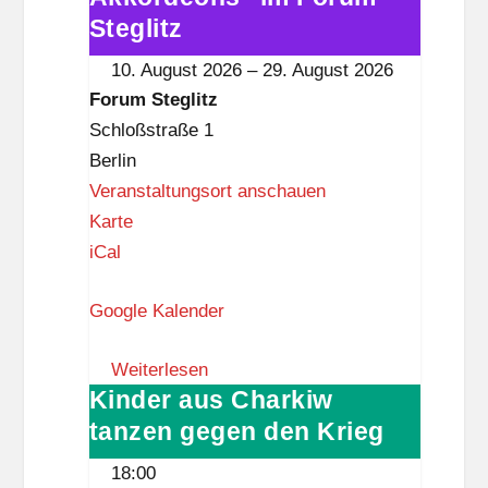
i
Akkordeons"
Steglitz
t
im
10. August 2026
–
29. August 2026
z
Forum
Forum Steglitz
Steglitz
Schloßstraße 1
Berlin
Veranstaltungsort anschauen
F
Karte
o
iCal
r
Google Kalender
u
m
Weiterlesen
S
Kinder aus Charkiw
Kinder
t
tanzen gegen den Krieg
aus
e
Charkiw
g
18:00