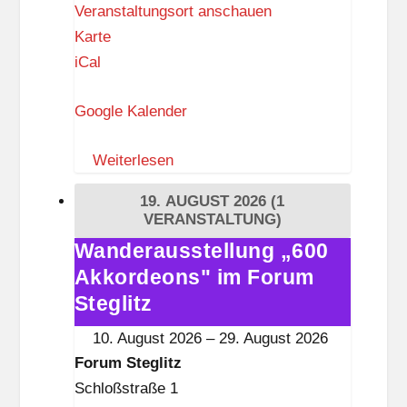
Veranstaltungsort anschauen
R
Karte
a
iCal
t
Google Kalender
s
w
Weiterlesen
a
a
19. AUGUST 2026
(1
g
VERANSTALTUNG)
e
Wanderausstellung „600
Wanderausstellung
L
Akkordeons" im Forum
„600
a
Akkordeons"
Steglitz
n
im
10. August 2026
–
29. August 2026
k
Forum
Forum Steglitz
w
Steglitz
Schloßstraße 1
i