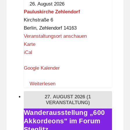
tanzen
l
26. August 2026
gegen
i
Pauluskirche Zehlendorf
den
t
Kirchstraße 6
Krieg
z
Berlin
,
Zehlendorf
14163
Veranstaltungsort anschauen
P
Karte
a
iCal
u
Google Kalender
l
u
Weiterlesen
s
k
27. AUGUST 2026
(1
i
VERANSTALTUNG)
r
Wanderausstellung „600
Wanderausstellung
c
Akkordeons" im Forum
„600
h
Akkordeons"
Steglitz