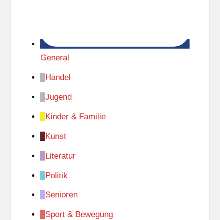
o
b
e
t
r
General
o
Handel
t
Jugend
t
e
Kinder & Familie
r
Kunst
/
K
Literatur
r
Politik
e
i
Senioren
s
Sport & Bewegung