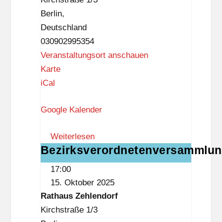
Berlin
,
Deutschland
030902995354
Veranstaltungsort anschauen
R
Karte
a
iCal
t
Google Kalender
h
a
Weiterlesen
u
Bezirksverordnetenversammlu
Bezirksverordnetenversammlung
s
Z
17:00
e
15. Oktober 2025
h
Rathaus Zehlendorf
l
Kirchstraße 1/3
e