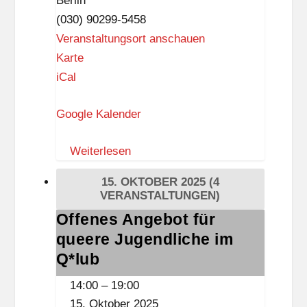
Berlin
(030) 90299-5458
Veranstaltungsort anschauen
G
Karte
o
iCal
t
Google Kalender
t
f
Weiterlesen
r
i
15. OKTOBER 2025
(4
e
VERANSTALTUNGEN)
d
Offenes Angebot für
Offenes
-
queere Jugendliche im
Angebot
B
für
Q*lub
e
queere
14:00
–
19:00
n
Jugendliche
15. Oktober 2025
n