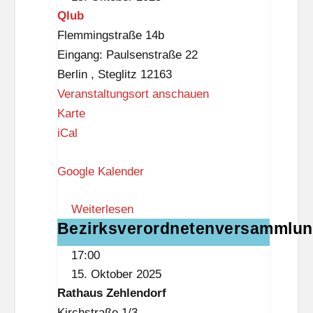
im
Qlub
-
Q*lub
Flemmingstraße 14b
B
Eingang: Paulsenstraße 22
i
Berlin
,
Steglitz
12163
b
Veranstaltungsort anschauen
l
Q
Karte
i
l
iCal
o
u
t
Google Kalender
b
h
e
Weiterlesen
k
Bezirksverordnetenversammlu
Bezirksverordnetenversammlung
17:00
15. Oktober 2025
Rathaus Zehlendorf
Kirchstraße 1/3