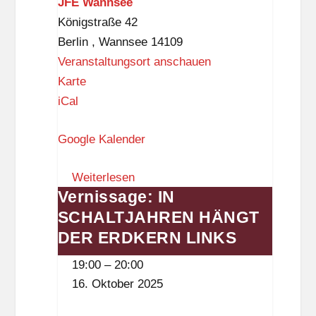
JFE Wannsee
i
Königstraße 42
e
Berlin
,
Wannsee
14109
n
Veranstaltungsort anschauen
e
J
Karte
F
iCal
E
Google Kalender
W
a
Weiterlesen
n
Vernissage: IN
Vernissage:
n
SCHALTJAHREN HÄNGT
IN
s
SCHALTJAHREN
DER ERDKERN LINKS
e
HÄNGT
e
19:00
–
20:00
DER
16. Oktober 2025
ERDKERN
LINKS