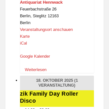
Antiquariat Hennwack
Feuerbachstraße 26
Berlin
,
Steglitz
12163
Berlin
Veranstaltungsort anschauen
A
Karte
n
iCal
t
Google Kalender
i
q
Weiterlesen
u
a
18. OKTOBER 2025
(1
r
VERANSTALTUNG)
i
zik Family Day Roller
zik
a
Disco
Family
t
Day