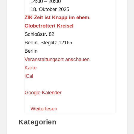
14:00
–
20:00
H
Roller
18. Oktober 2025
e
Disco
ZIK Zeit ist Knapp im ehem.
n
Globetrotter/ Kreisel
n
Schloßstr. 82
w
Berlin
,
Steglitz
12165
a
Berlin
c
Veranstaltungsort anschauen
k
Z
Karte
I
iCal
K
Google Kalender
Z
e
Weiterlesen
i
t
Kategorien
i