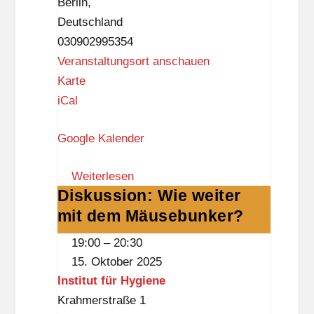
Berlin
,
n
Deutschland
d
030902995354
o
Veranstaltungsort anschauen
r
R
Karte
f
a
iCal
t
Google Kalender
h
a
Weiterlesen
u
Diskussion: Wie weiter
Diskussion:
s
mit dem Mäusebunker?
Wie
Z
weiter
e
19:00
–
20:30
mit
h
15. Oktober 2025
dem
l
Institut für Hygiene
Mäusebunker?
e
Krahmerstraße 1