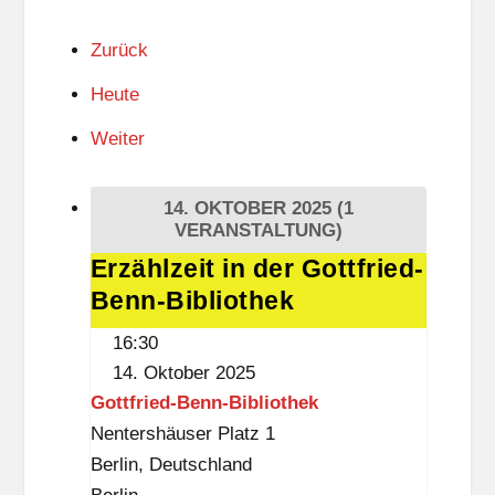
Zurück
Heute
Weiter
14. OKTOBER 2025
(1
VERANSTALTUNG)
Erzählzeit in der Gottfried-
Erzählzeit
Benn-Bibliothek
in
der
16:30
Gottfried-
14. Oktober 2025
Benn-
Gottfried-Benn-Bibliothek
Bibliothek
Nentershäuser Platz 1
Berlin
,
Deutschland