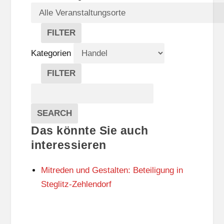
FILTER
V
E
Kategorien
R
A
FILTER
N
K
Suche
S
A
T
T
Veranstaltungen
A
E
EVENTS
SEARCH
L
G
Das könnte Sie auch
T
O
U
R
interessieren
N
I
G
E
Mitreden und Gestalten: Beteiligung in
S
N
O
Steglitz-Zehlendorf
R
T
E