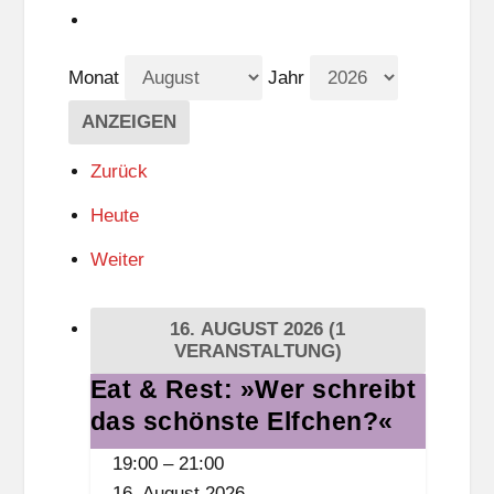
Monat
Jahr
Zurück
Heute
Weiter
16. AUGUST 2026
(1
VERANSTALTUNG)
Eat & Rest: »Wer schreibt
Eat
das schönste Elfchen?«
&
Rest:
19:00
–
21:00
»Wer
16. August 2026