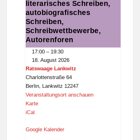
literarisches Schreiben,
Schreiben,
literarisches
autobiografisches
Schreiben,
Schreiben,
autobiografisches
Schreibwettbewerbe,
Schreiben,
Autorenforen
Schreibwettbewerbe,
17:00
–
19:30
Autorenforen
18. August 2026
Ratswaage Lankwitz
Charlottenstraße 64
Berlin
,
Lankwitz
12247
Veranstaltungsort anschauen
R
Karte
a
iCal
t
Google Kalender
s
w