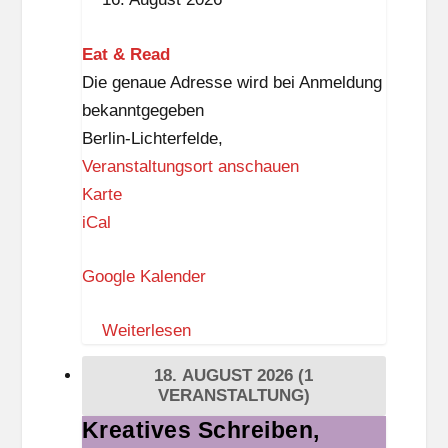
schreibt
das
Eat & Read
schönste
Die genaue Adresse wird bei Anmeldung
Elfchen?«
bekanntgegeben
Berlin-Lichterfelde
,
Veranstaltungsort anschauen
E
Karte
a
iCal
t
Google Kalender
&
R
Weiterlesen
e
a
18. AUGUST 2026
(1
d
VERANSTALTUNG)
Kreatives Schreiben,
Kreatives