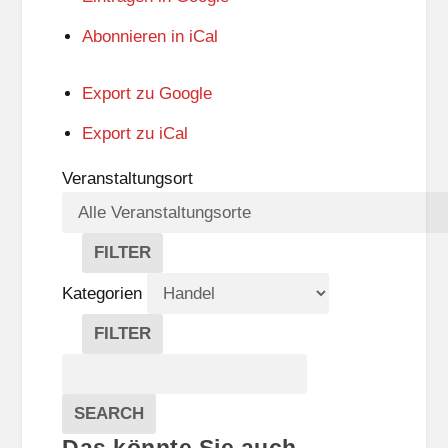
Abonnieren in
iCal
Export zu
Google
Export zu
iCal
Veranstaltungsort
FILTER
V
E
Kategorien
R
A
FILTER
N
K
Suche
S
A
T
T
Veranstaltungen
A
E
EVENTS
SEARCH
L
G
Das könnte Sie auch