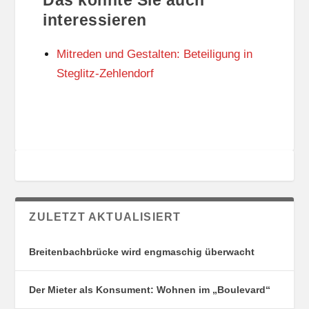
T
O
U
R
interessieren
N
I
G
E
Mitreden und Gestalten: Beteiligung in
S
N
O
Steglitz-Zehlendorf
R
T
E
ZULETZT AKTUALISIERT
Breitenbachbrücke wird engmaschig überwacht
Der Mieter als Konsument: Wohnen im „Boulevard“