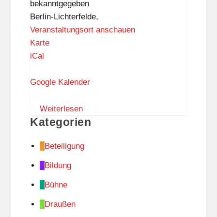
bekanntgegeben
Berlin-Lichterfelde
,
Veranstaltungsort anschauen
E
Karte
a
iCal
t
&
Google Kalender
R
e
Weiterlesen
Kategorien
a
d
Beteiligung
Bildung
Bühne
Draußen