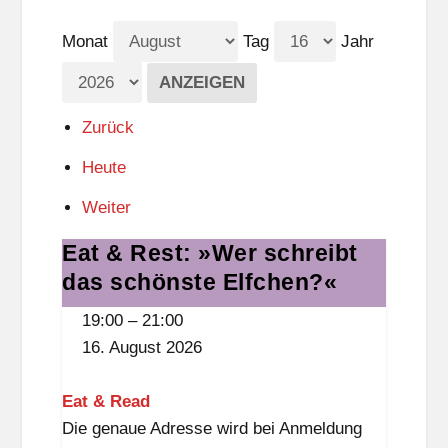
Monat
Tag
Jahr
Zurück
Heute
Weiter
Eat & Rest: »Wer schreibt
Eat
&
das schönste Elfchen?«
Rest:
19:00
–
21:00
»Wer
16. August 2026
schreibt
das
Eat & Read
schönste
Die genaue Adresse wird bei Anmeldung
Elfchen?«