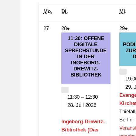
Montag
Dienstag
Mit
Mo.
Di.
Mi.
27.
28.
(1
29.
(1
27
28
●
29
●
Juli
Juli
Veranstaltung)
Juli
Ver
11:30: OFFENE
2026
2026
DIGITALE
POD
2026
SPRECHSTUNDE
ZUR
IN DER
D
INGEBORG-
DREWITZ-
CLO
BIBLIOTHEK
19:0
29. 
CLOSE
Evange
11:30
–
12:30
Kirch
28. Juli 2026
Thielal
Berlin
,
Ingeborg-Drewitz-
Veranst
Bibliothek (Das