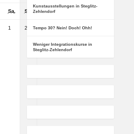
Kunstausstellungen in Steglitz-
Samstag
Sonntag
Sa.
So.
Zehlendorf
1.
2.
1
2
Tempo 30? Nein! Doch! Ohh!
August
August
2026
2026
Weniger Integrationskurse in
Steglitz-Zehlendorf