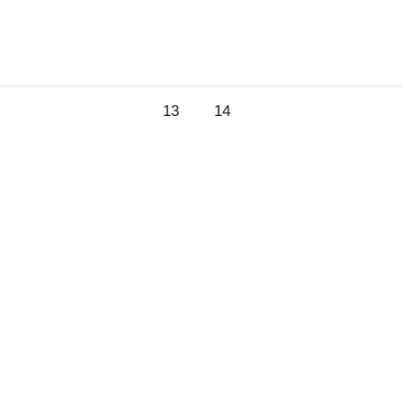
13.
14.
13
14
st
August
August
2026
2026