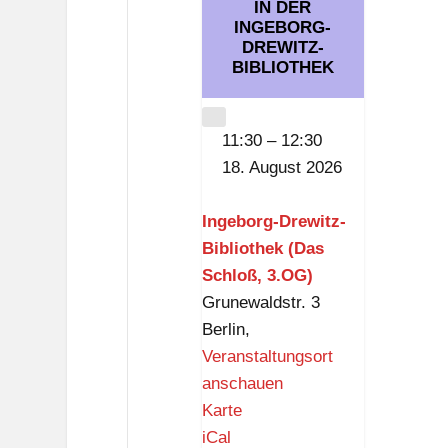
ß
IN DER
e
INGEBORG-
,
w
DREWITZ-
3
BIBLIOTHEK
i
.
t
O
CLOSE
z
11:30
–
12:30
G
-
18. August 2026
)
B
i
Ingeborg-Drewitz-
b
Bibliothek (Das
l
Schloß, 3.OG)
i
Grunewaldstr. 3
o
Berlin
,
t
Veranstaltungsort
h
anschauen
e
I
Karte
k
n
iCal