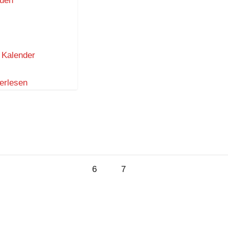
uen
 Kalender
erlesen
6.
7.
6
7
t
August
August
2026
2026