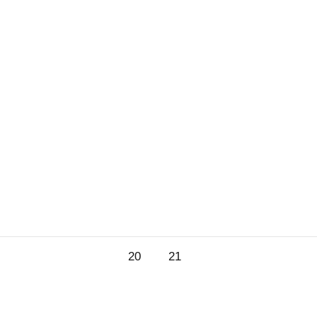
20.
21.
20
21
st
August
August
2026
2026