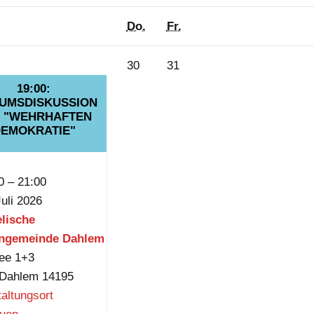
twoch
Donnerstag
Freitag
Do.
Fr.
30.
31.
30
31
anstaltung)
Juli
Juli
19:00:
IUMSDISKUSSION
2026
2026
 "WEHRHAFTEN
EMOKRATIE"
SE
0
–
21:00
Juli 2026
lische
engemeinde Dahlem
lee 1+3
Dahlem
14195
altungsort