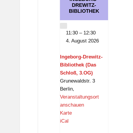
h
w
DREWITZ-
BIBLIOTHEK
e
i
n
t
g
CLOSE
z
11:30
–
12:30
e
-
4. August 2026
m
B
e
i
Ingeborg-Drewitz-
i
b
Bibliothek (Das
n
l
Schloß, 3.OG)
d
i
Grunewaldstr. 3
e
o
Berlin
,
D
t
Veranstaltungsort
a
h
anschauen
h
e
I
Karte
l
k
n
iCal
e
(
g
m