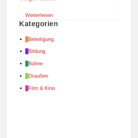
m
S
Weiterlesen
Kategorien
t
e
Beteiligung
g
l
Bildung
i
Bühne
t
z
Draußen
Film & Kino