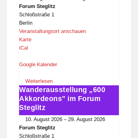
i
Forum
Forum Steglitz
t
Steglitz
Schloßstraße 1
z
Berlin
Veranstaltungsort anschauen
F
Karte
o
iCal
r
u
Google Kalender
m
S
Weiterlesen
Wanderausstellung „600
t
Wanderausstellung
e
„600
Akkordeons" im Forum
g
Akkordeons"
Steglitz
l
im
10. August 2026
–
29. August 2026
i
Forum
Forum Steglitz
t
Steglitz
Schloßstraße 1