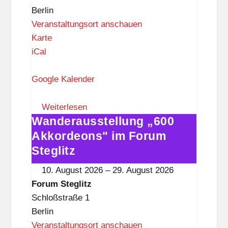
z
Berlin
Veranstaltungsort anschauen
F
Karte
o
iCal
r
u
Google Kalender
m
S
Weiterlesen
Wanderausstellung „600
t
Wanderausstellung
e
„600
Akkordeons" im Forum
g
Akkordeons"
Steglitz
l
im
10. August 2026
–
29. August 2026
i
Forum
Forum Steglitz
t
Steglitz
Schloßstraße 1
z
Berlin
Veranstaltungsort anschauen