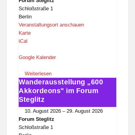
Forum Steglitz
t
Steglitz
Schloßstraße 1
z
Berlin
Veranstaltungsort anschauen
F
Karte
o
iCal
r
u
Google Kalender
m
S
Weiterlesen
Wanderausstellung „600
t
Wanderausstellung
e
„600
Akkordeons" im Forum
g
Akkordeons"
Steglitz
l
im
10. August 2026
–
29. August 2026
i
Forum
Forum Steglitz
t
Steglitz
Schloßstraße 1
z