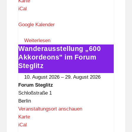
F
Karte
o
iCal
r
u
Google Kalender
m
S
Weiterlesen
Wanderausstellung „600
t
Wanderausstellung
e
„600
Akkordeons" im Forum
g
Akkordeons"
Steglitz
l
im
10. August 2026
–
29. August 2026
i
Forum
Forum Steglitz
t
Steglitz
Schloßstraße 1
z
Berlin
Veranstaltungsort anschauen
F
Karte
o
iCal