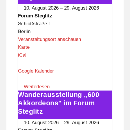
l
im
10. August 2026
–
29. August 2026
i
Forum
Forum Steglitz
t
Steglitz
Schloßstraße 1
z
Berlin
Veranstaltungsort anschauen
F
Karte
o
iCal
r
u
Google Kalender
m
S
Weiterlesen
Wanderausstellung „600
t
Wanderausstellung
e
„600
Akkordeons" im Forum
g
Akkordeons"
Steglitz
l
im
10. August 2026
–
29. August 2026
i
Forum