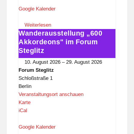
r
u
Google Kalender
m
S
Weiterlesen
Wanderausstellung „600
t
Wanderausstellung
e
„600
Akkordeons" im Forum
g
Akkordeons"
Steglitz
l
im
10. August 2026
–
29. August 2026
i
Forum
Forum Steglitz
t
Steglitz
Schloßstraße 1
z
Berlin
Veranstaltungsort anschauen
F
Karte
o
iCal
r
u
Google Kalender