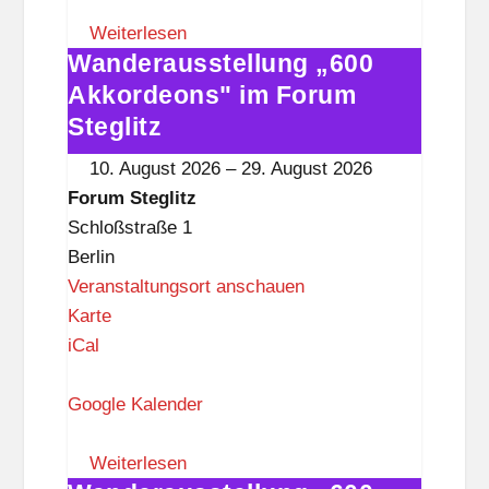
m
S
Weiterlesen
Wanderausstellung „600
t
Wanderausstellung
e
„600
Akkordeons" im Forum
g
Akkordeons"
Steglitz
l
im
10. August 2026
–
29. August 2026
i
Forum
Forum Steglitz
t
Steglitz
Schloßstraße 1
z
Berlin
Veranstaltungsort anschauen
F
Karte
o
iCal
r
u
Google Kalender
m
S
Weiterlesen