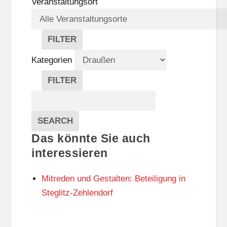
Veranstaltungsort
FILTER
V
E
Kategorien
R
A
FILTER
N
K
Suche
S
A
T
T
Veranstaltungen
A
E
EVENTS
SEARCH
L
G
Das könnte Sie auch
T
O
U
R
interessieren
N
I
G
E
Mitreden und Gestalten: Beteiligung in
S
N
O
Steglitz-Zehlendorf
R
T
E