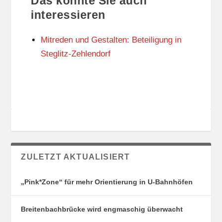
Das könnte Sie auch
T
O
U
R
interessieren
N
I
G
E
Mitreden und Gestalten: Beteiligung in
S
N
O
Steglitz-Zehlendorf
R
T
E
ZULETZT AKTUALISIERT
„Pink*Zone“ für mehr Orientierung in U-Bahnhöfen
Breitenbachbrücke wird engmaschig überwacht