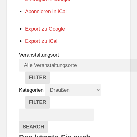
Abonnieren in
iCal
Export zu
Google
Export zu
iCal
Veranstaltungsort
FILTER
V
E
Kategorien
R
A
FILTER
N
K
Suche
S
A
T
T
Veranstaltungen
A
E
EVENTS
SEARCH
L
G