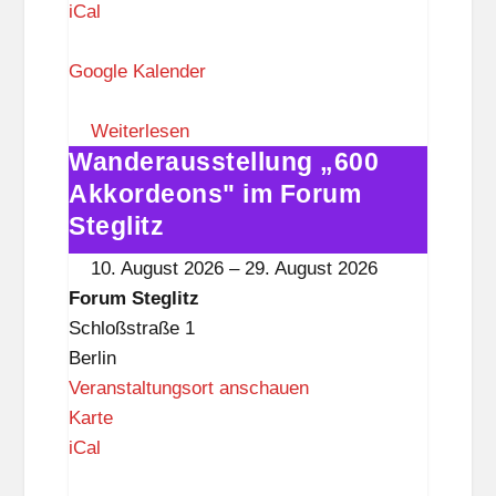
o
iCal
r
u
Google Kalender
m
S
Weiterlesen
Wanderausstellung „600
t
Wanderausstellung
e
„600
Akkordeons" im Forum
g
Akkordeons"
Steglitz
l
im
10. August 2026
–
29. August 2026
i
Forum
Forum Steglitz
t
Steglitz
Schloßstraße 1
z
Berlin
Veranstaltungsort anschauen
F
Karte
o
iCal
r