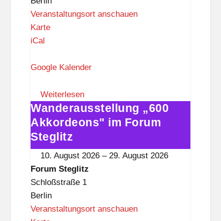
Berlin
Veranstaltungsort anschauen
F
Karte
o
iCal
r
u
Google Kalender
m
S
Weiterlesen
Wanderausstellung „600
t
Wanderausstellung
e
„600
Akkordeons" im Forum
g
Akkordeons"
Steglitz
l
im
10. August 2026
–
29. August 2026
i
Forum
Forum Steglitz
t
Steglitz
Schloßstraße 1
z
Berlin
Veranstaltungsort anschauen