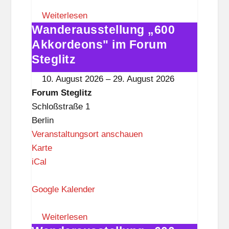
m
S
Weiterlesen
Wanderausstellung „600
t
Wanderausstellung
e
„600
Akkordeons" im Forum
g
Akkordeons"
Steglitz
l
im
10. August 2026
–
29. August 2026
i
Forum
Forum Steglitz
t
Steglitz
Schloßstraße 1
z
Berlin
Veranstaltungsort anschauen
F
Karte
o
iCal
r
u
Google Kalender
m
S
Weiterlesen