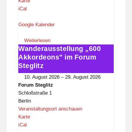
F
Karte
o
iCal
r
u
Google Kalender
m
S
Weiterlesen
Wanderausstellung „600
t
Wanderausstellung
e
„600
Akkordeons" im Forum
g
Akkordeons"
Steglitz
l
im
10. August 2026
–
29. August 2026
i
Forum
Forum Steglitz
t
Steglitz
Schloßstraße 1
z
Berlin
Veranstaltungsort anschauen
F
Karte
o
iCal