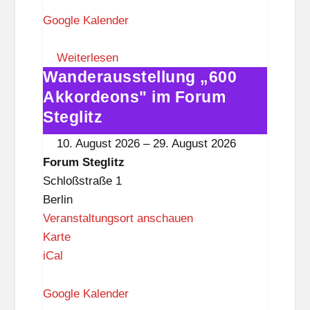
r
u
Google Kalender
m
S
Weiterlesen
Wanderausstellung „600
t
Wanderausstellung
e
„600
Akkordeons" im Forum
g
Akkordeons"
Steglitz
l
im
10. August 2026
–
29. August 2026
i
Forum
Forum Steglitz
t
Steglitz
Schloßstraße 1
z
Berlin
Veranstaltungsort anschauen
F
Karte
o
iCal
r
u
Google Kalender