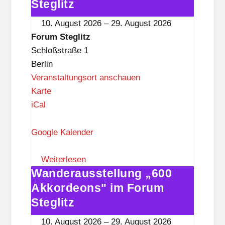
g
Akkordeons"
Steglitz
l
im
10. August 2026
–
29. August 2026
i
Forum
Forum Steglitz
t
Steglitz
Schloßstraße 1
z
Berlin
Veranstaltungsort anschauen
F
Karte
o
iCal
r
u
Google Kalender
m
S
Weiterlesen
Wanderausstellung „600
t
Wanderausstellung
e
„600
Akkordeons" im Forum
g
Akkordeons"
Steglitz
l
im
10. August 2026
–
29. August 2026