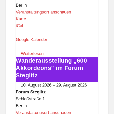
z
Berlin
Veranstaltungsort anschauen
F
Karte
o
iCal
r
u
Google Kalender
m
S
Weiterlesen
Wanderausstellung „600
t
Wanderausstellung
e
„600
Akkordeons" im Forum
g
Akkordeons"
Steglitz
l
im
10. August 2026
–
29. August 2026
i
Forum
Forum Steglitz
t
Steglitz
Schloßstraße 1
z
Berlin
Veranstaltungsort anschauen