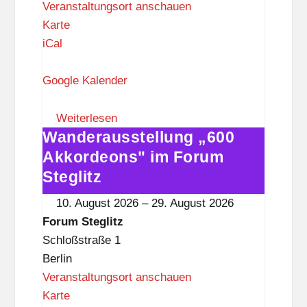
Veranstaltungsort anschauen
F
Karte
o
iCal
r
u
Google Kalender
m
S
Weiterlesen
Wanderausstellung „600
t
Wanderausstellung
e
„600
Akkordeons" im Forum
g
Akkordeons"
Steglitz
l
im
10. August 2026
–
29. August 2026
i
Forum
Forum Steglitz
t
Steglitz
Schloßstraße 1
z
Berlin
Veranstaltungsort anschauen
F
Karte