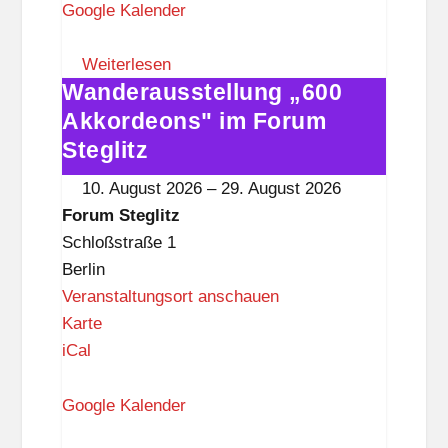
u
Google Kalender
m
S
Weiterlesen
Wanderausstellung „600
t
Wanderausstellung
e
„600
Akkordeons" im Forum
g
Akkordeons"
Steglitz
l
im
10. August 2026
–
29. August 2026
i
Forum
Forum Steglitz
t
Steglitz
Schloßstraße 1
z
Berlin
Veranstaltungsort anschauen
F
Karte
o
iCal
r
u
Google Kalender
m