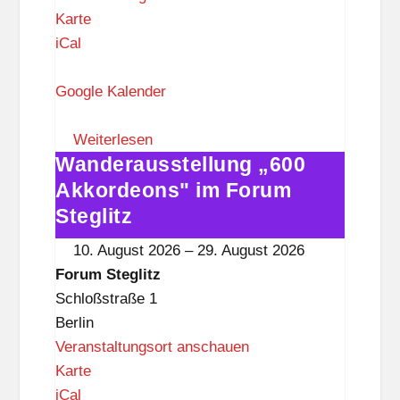
F
Karte
o
iCal
r
u
Google Kalender
m
S
Weiterlesen
Wanderausstellung „600
t
Wanderausstellung
e
„600
Akkordeons" im Forum
g
Akkordeons"
Steglitz
l
im
10. August 2026
–
29. August 2026
i
Forum
Forum Steglitz
t
Steglitz
Schloßstraße 1
z
Berlin
Veranstaltungsort anschauen
F
Karte
o
iCal