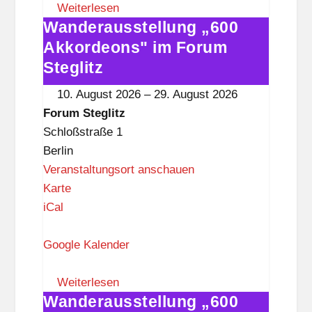
S
Weiterlesen
Wanderausstellung „600
t
Wanderausstellung
e
„600
Akkordeons" im Forum
g
Akkordeons"
Steglitz
l
im
10. August 2026
–
29. August 2026
i
Forum
Forum Steglitz
t
Steglitz
Schloßstraße 1
z
Berlin
Veranstaltungsort anschauen
F
Karte
o
iCal
r
u
Google Kalender
m
S
Weiterlesen
Wanderausstellung „600
t
Wanderausstellung