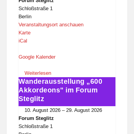
Forum Steglitz
t
Steglitz
Schloßstraße 1
z
Berlin
Veranstaltungsort anschauen
F
Karte
o
iCal
r
u
Google Kalender
m
S
Weiterlesen
Wanderausstellung „600
t
Wanderausstellung
e
„600
Akkordeons" im Forum
g
Akkordeons"
Steglitz
l
im
10. August 2026
–
29. August 2026
i
Forum
Forum Steglitz
t
Steglitz
Schloßstraße 1
z