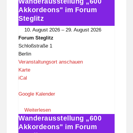
Wanderausstellung „600
t
Wanderausstellung
e
„600
Akkordeons" im Forum
g
Akkordeons"
Steglitz
l
im
10. August 2026
–
29. August 2026
i
Forum
Forum Steglitz
t
Steglitz
Schloßstraße 1
z
Berlin
Veranstaltungsort anschauen
F
Karte
o
iCal
r
u
Google Kalender
m
S
Weiterlesen
Wanderausstellung „600
t
Wanderausstellung
e
„600
Akkordeons" im Forum