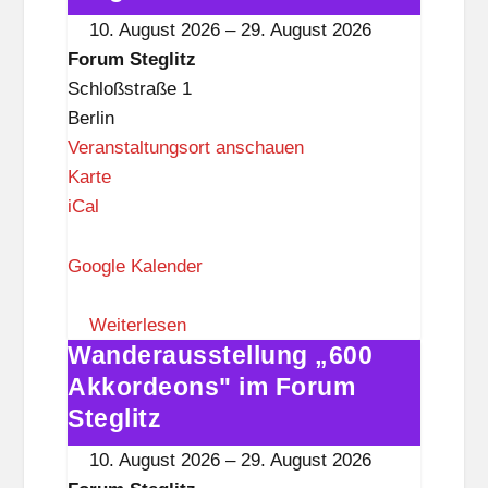
l
im
10. August 2026
–
29. August 2026
i
Forum
Forum Steglitz
t
Steglitz
Schloßstraße 1
z
Berlin
Veranstaltungsort anschauen
F
Karte
o
iCal
r
u
Google Kalender
m
S
Weiterlesen
Wanderausstellung „600
t
Wanderausstellung
e
„600
Akkordeons" im Forum
g
Akkordeons"
Steglitz
l
im
10. August 2026
–
29. August 2026
i
Forum