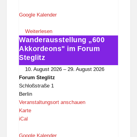
r
u
Google Kalender
m
S
Weiterlesen
Wanderausstellung „600
t
Wanderausstellung
e
„600
Akkordeons" im Forum
g
Akkordeons"
Steglitz
l
im
10. August 2026
–
29. August 2026
i
Forum
Forum Steglitz
t
Steglitz
Schloßstraße 1
z
Berlin
Veranstaltungsort anschauen
F
Karte
o
iCal
r
u
Google Kalender