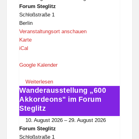
i
Forum
Forum Steglitz
t
Steglitz
Schloßstraße 1
z
Berlin
Veranstaltungsort anschauen
F
Karte
o
iCal
r
u
Google Kalender
m
S
Weiterlesen
Wanderausstellung „600
t
Wanderausstellung
e
„600
Akkordeons" im Forum
g
Akkordeons"
Steglitz
l
im
10. August 2026
–
29. August 2026
i
Forum
Forum Steglitz
t
Steglitz
Schloßstraße 1