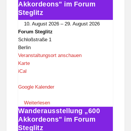
e
„600
Akkordeons" im Forum
g
Akkordeons"
Steglitz
l
im
10. August 2026
–
29. August 2026
i
Forum
Forum Steglitz
t
Steglitz
Schloßstraße 1
z
Berlin
Veranstaltungsort anschauen
F
Karte
o
iCal
r
u
Google Kalender
m
S
Weiterlesen
Wanderausstellung „600
t
Wanderausstellung
e
„600
Akkordeons" im Forum
g
Akkordeons"
Steglitz