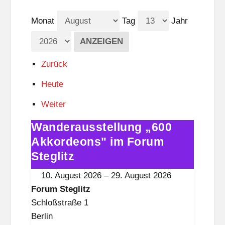
Monat
Tag
Jahr
Zurück
Heute
Weiter
Wanderausstellung „600
Wanderausstellung
„600
Akkordeons" im Forum
Akkordeons"
Steglitz
im
10. August 2026
–
29. August 2026
Forum
Forum Steglitz
Steglitz
Schloßstraße 1
Berlin