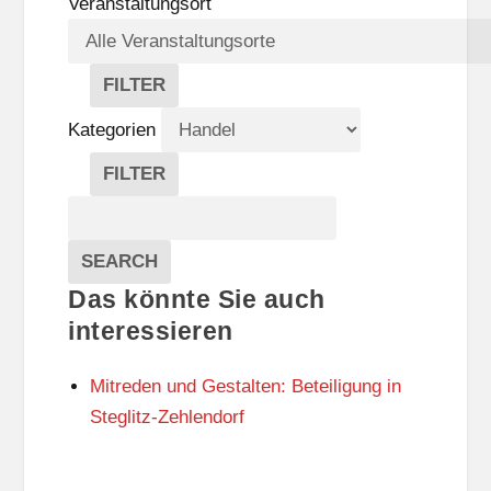
Veranstaltungsort
FILTER
V
E
Kategorien
R
A
FILTER
N
K
Suche
S
A
T
T
Veranstaltungen
A
E
EVENTS
SEARCH
L
G
Das könnte Sie auch
T
O
U
R
interessieren
N
I
G
E
Mitreden und Gestalten: Beteiligung in
S
N
O
Steglitz-Zehlendorf
R
T
E