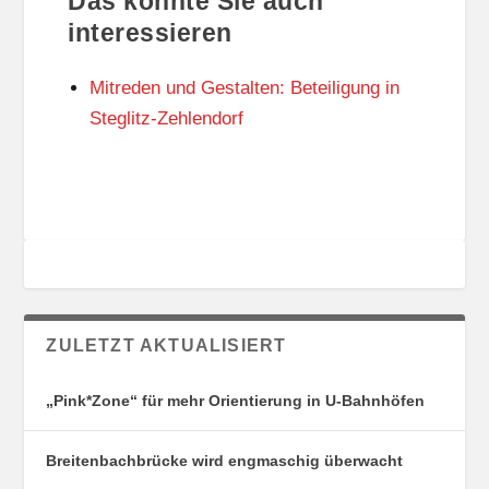
Das könnte Sie auch
T
O
U
R
interessieren
N
I
G
E
Mitreden und Gestalten: Beteiligung in
S
N
O
Steglitz-Zehlendorf
R
T
E
ZULETZT AKTUALISIERT
„Pink*Zone“ für mehr Orientierung in U-Bahnhöfen
Breitenbachbrücke wird engmaschig überwacht