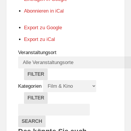
Abonnieren in
iCal
Export zu
Google
Export zu
iCal
Veranstaltungsort
FILTER
V
E
Kategorien
R
A
FILTER
N
K
Suche
S
A
T
T
Veranstaltungen
A
E
EVENTS
SEARCH
L
G