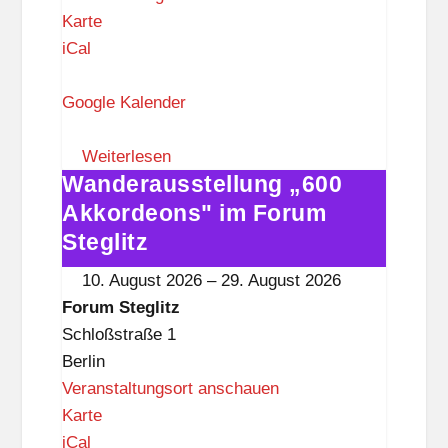
F
Karte
o
iCal
r
u
Google Kalender
m
S
Weiterlesen
Wanderausstellung „600
t
Wanderausstellung
e
„600
Akkordeons" im Forum
g
Akkordeons"
Steglitz
l
im
10. August 2026
–
29. August 2026
i
Forum
Forum Steglitz
t
Steglitz
Schloßstraße 1
z
Berlin
Veranstaltungsort anschauen
F
Karte
o
iCal