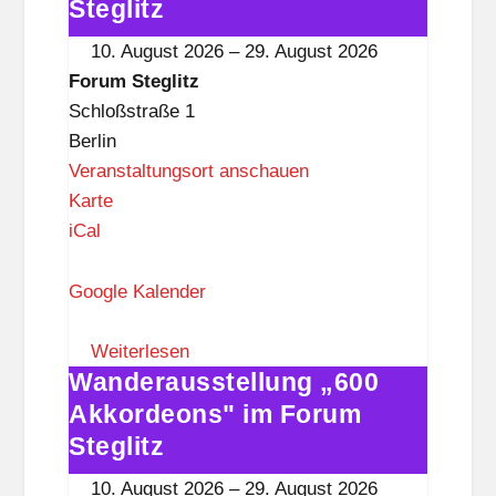
g
Akkordeons"
Steglitz
l
im
10. August 2026
–
29. August 2026
i
Forum
Forum Steglitz
t
Steglitz
Schloßstraße 1
z
Berlin
Veranstaltungsort anschauen
F
Karte
o
iCal
r
u
Google Kalender
m
S
Weiterlesen
Wanderausstellung „600
t
Wanderausstellung
e
„600
Akkordeons" im Forum
g
Akkordeons"
Steglitz
l
im
10. August 2026
–
29. August 2026