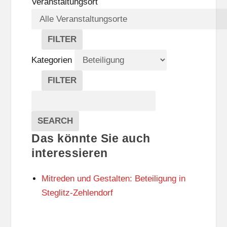
Veranstaltungsort
FILTER
V
E
Kategorien
R
A
FILTER
N
K
Suche
S
A
T
T
Veranstaltungen
A
E
EVENTS
SEARCH
L
G
Das könnte Sie auch
T
O
U
R
interessieren
N
I
G
E
Mitreden und Gestalten: Beteiligung in
S
N
O
Steglitz-Zehlendorf
R
T
E