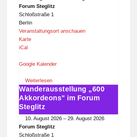
i
Forum
Forum Steglitz
t
Steglitz
Schloßstraße 1
z
Berlin
Veranstaltungsort anschauen
F
Karte
o
iCal
r
u
Google Kalender
m
S
Weiterlesen
Wanderausstellung „600
t
Wanderausstellung
e
„600
Akkordeons" im Forum
g
Akkordeons"
Steglitz
l
im
10. August 2026
–
29. August 2026
i
Forum
Forum Steglitz
t
Steglitz
Schloßstraße 1