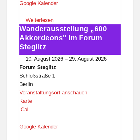
u
Google Kalender
m
S
Weiterlesen
Wanderausstellung „600
t
Wanderausstellung
e
„600
Akkordeons" im Forum
g
Akkordeons"
Steglitz
l
im
10. August 2026
–
29. August 2026
i
Forum
Forum Steglitz
t
Steglitz
Schloßstraße 1
z
Berlin
Veranstaltungsort anschauen
F
Karte
o
iCal
r
u
Google Kalender
m