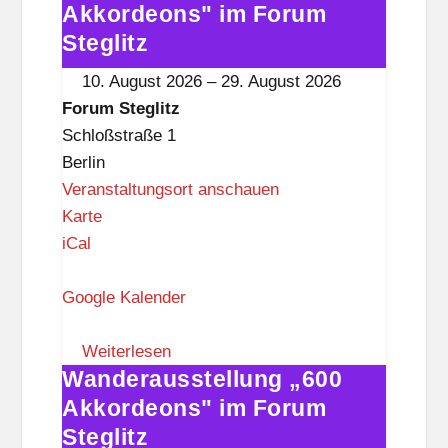
e
„600
Akkordeons" im Forum
g
Akkordeons"
Steglitz
l
im
10. August 2026
–
29. August 2026
i
Forum
Forum Steglitz
t
Steglitz
Schloßstraße 1
z
Berlin
Veranstaltungsort anschauen
F
Karte
o
iCal
r
u
Google Kalender
m
S
Weiterlesen
Wanderausstellung „600
t
Wanderausstellung
e
„600
Akkordeons" im Forum
g
Akkordeons"
Steglitz