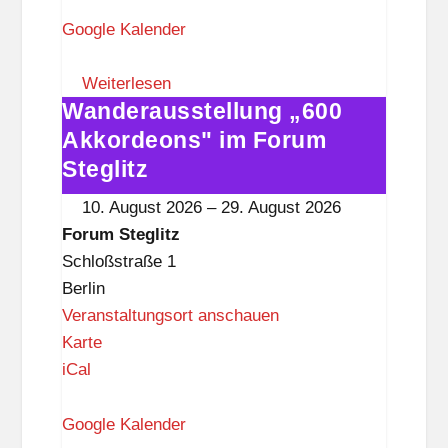
r
u
Google Kalender
m
S
Weiterlesen
Wanderausstellung „600
t
Wanderausstellung
e
„600
Akkordeons" im Forum
g
Akkordeons"
Steglitz
l
im
10. August 2026
–
29. August 2026
i
Forum
Forum Steglitz
t
Steglitz
Schloßstraße 1
z
Berlin
Veranstaltungsort anschauen
F
Karte
o
iCal
r
u
Google Kalender