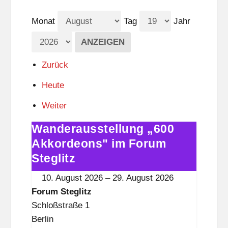
Monat
Tag
Jahr
Zurück
Heute
Weiter
Wanderausstellung „600
Wanderausstellung
„600
Akkordeons" im Forum
Akkordeons"
Steglitz
im
10. August 2026
–
29. August 2026
Forum
Forum Steglitz
Steglitz
Schloßstraße 1
Berlin