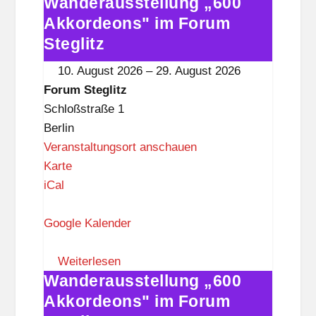
Wanderausstellung „600
t
Wanderausstellung
e
„600
Akkordeons" im Forum
g
Akkordeons"
Steglitz
l
im
10. August 2026
–
29. August 2026
i
Forum
Forum Steglitz
t
Steglitz
Schloßstraße 1
z
Berlin
Veranstaltungsort anschauen
F
Karte
o
iCal
r
u
Google Kalender
m
S
Weiterlesen
Wanderausstellung „600
t
Wanderausstellung
e
„600
Akkordeons" im Forum