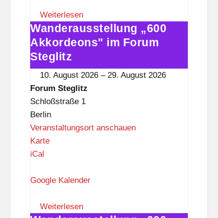
m
S
Weiterlesen
Wanderausstellung „600
t
Wanderausstellung
e
„600
Akkordeons" im Forum
g
Akkordeons"
Steglitz
l
im
10. August 2026
–
29. August 2026
i
Forum
Forum Steglitz
t
Steglitz
Schloßstraße 1
z
Berlin
Veranstaltungsort anschauen
F
Karte
o
iCal
r
u
Google Kalender
m
S
Weiterlesen