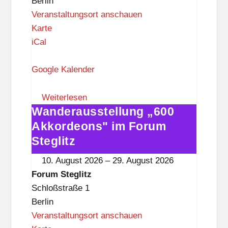
Berlin
Veranstaltungsort anschauen
F
Karte
o
iCal
r
u
Google Kalender
m
S
Weiterlesen
Wanderausstellung „600
t
Wanderausstellung
e
„600
Akkordeons" im Forum
g
Akkordeons"
Steglitz
l
im
10. August 2026
–
29. August 2026
i
Forum
Forum Steglitz
t
Steglitz
Schloßstraße 1
z
Berlin
Veranstaltungsort anschauen