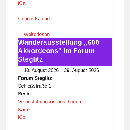
o
iCal
r
u
Google Kalender
m
S
Weiterlesen
Wanderausstellung „600
t
Wanderausstellung
e
„600
Akkordeons" im Forum
g
Akkordeons"
Steglitz
l
im
10. August 2026
–
29. August 2026
i
Forum
Forum Steglitz
t
Steglitz
Schloßstraße 1
z
Berlin
Veranstaltungsort anschauen
F
Karte
o
iCal
r