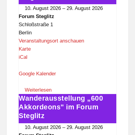
l
im
10. August 2026
–
29. August 2026
i
Forum
Forum Steglitz
t
Steglitz
Schloßstraße 1
z
Berlin
Veranstaltungsort anschauen
F
Karte
o
iCal
r
u
Google Kalender
m
S
Weiterlesen
Wanderausstellung „600
t
Wanderausstellung
e
„600
Akkordeons" im Forum
g
Akkordeons"
Steglitz
l
im
10. August 2026
–
29. August 2026
i
Forum