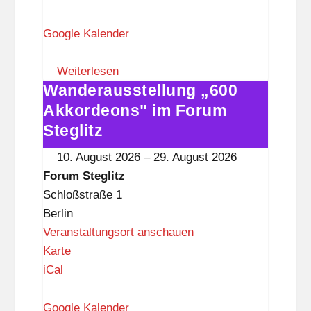
r
u
Google Kalender
m
S
Weiterlesen
Wanderausstellung „600
t
Wanderausstellung
e
„600
Akkordeons" im Forum
g
Akkordeons"
Steglitz
l
im
10. August 2026
–
29. August 2026
i
Forum
Forum Steglitz
t
Steglitz
Schloßstraße 1
z
Berlin
Veranstaltungsort anschauen
F
Karte
o
iCal
r
u
Google Kalender