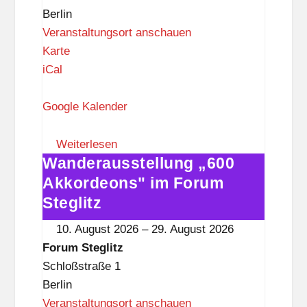
z
Berlin
Veranstaltungsort anschauen
F
Karte
o
iCal
r
u
Google Kalender
m
S
Weiterlesen
Wanderausstellung „600
t
Wanderausstellung
e
„600
Akkordeons" im Forum
g
Akkordeons"
Steglitz
l
im
10. August 2026
–
29. August 2026
i
Forum
Forum Steglitz
t
Steglitz
Schloßstraße 1
z
Berlin
Veranstaltungsort anschauen