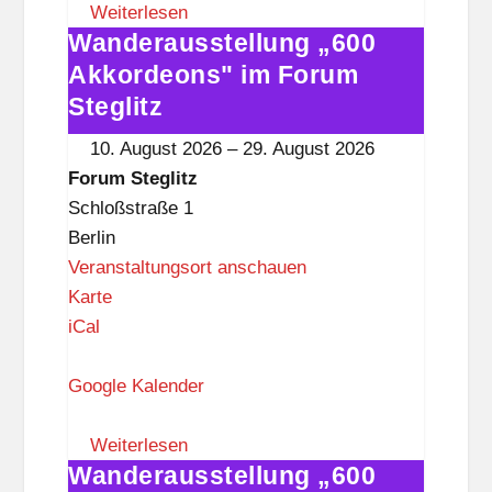
S
Weiterlesen
Wanderausstellung „600
t
Wanderausstellung
e
„600
Akkordeons" im Forum
g
Akkordeons"
Steglitz
l
im
10. August 2026
–
29. August 2026
i
Forum
Forum Steglitz
t
Steglitz
Schloßstraße 1
z
Berlin
Veranstaltungsort anschauen
F
Karte
o
iCal
r
u
Google Kalender
m
S
Weiterlesen
Wanderausstellung „600
t
Wanderausstellung