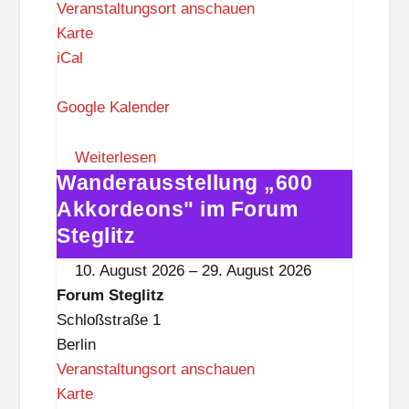
Veranstaltungsort anschauen
F
Karte
o
iCal
r
u
Google Kalender
m
S
Weiterlesen
Wanderausstellung „600
t
Wanderausstellung
e
„600
Akkordeons" im Forum
g
Akkordeons"
Steglitz
l
im
10. August 2026
–
29. August 2026
i
Forum
Forum Steglitz
t
Steglitz
Schloßstraße 1
z
Berlin
Veranstaltungsort anschauen
F
Karte