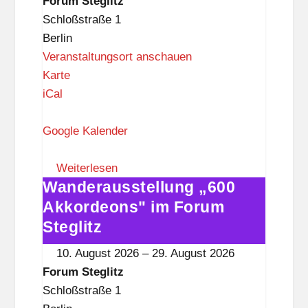
Forum Steglitz
t
Steglitz
Schloßstraße 1
z
Berlin
Veranstaltungsort anschauen
F
Karte
o
iCal
r
u
Google Kalender
m
S
Weiterlesen
Wanderausstellung „600
t
Wanderausstellung
e
„600
Akkordeons" im Forum
g
Akkordeons"
Steglitz
l
im
10. August 2026
–
29. August 2026
i
Forum
Forum Steglitz
t
Steglitz
Schloßstraße 1
z