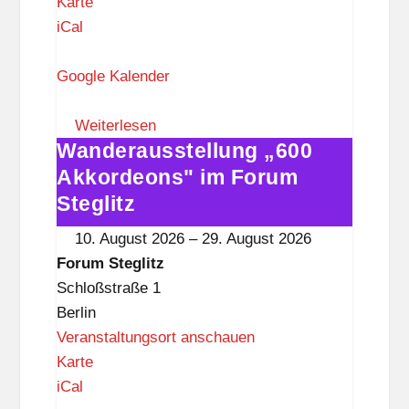
F
Karte
o
iCal
r
u
Google Kalender
m
S
Weiterlesen
Wanderausstellung „600
t
Wanderausstellung
e
„600
Akkordeons" im Forum
g
Akkordeons"
Steglitz
l
im
10. August 2026
–
29. August 2026
i
Forum
Forum Steglitz
t
Steglitz
Schloßstraße 1
z
Berlin
Veranstaltungsort anschauen
F
Karte
o
iCal