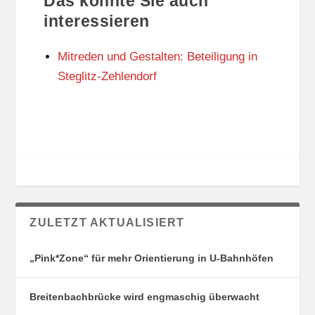
Das könnte Sie auch
T
O
U
R
interessieren
N
I
G
E
Mitreden und Gestalten: Beteiligung in
S
N
O
Steglitz-Zehlendorf
R
T
E
ZULETZT AKTUALISIERT
„Pink*Zone“ für mehr Orientierung in U-Bahnhöfen
Breitenbachbrücke wird engmaschig überwacht