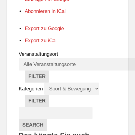
Abonnieren in
iCal
Export zu
Google
Export zu
iCal
Veranstaltungsort
FILTER
V
E
Kategorien
R
A
FILTER
N
K
Suche
S
A
T
T
Veranstaltungen
A
E
EVENTS
SEARCH
L
G