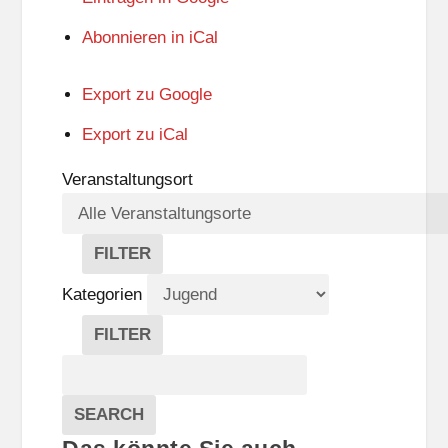
Abonnieren in
iCal
Export zu
Google
Export zu
iCal
Veranstaltungsort
FILTER
V
E
Kategorien
R
A
FILTER
N
K
Suche
S
A
T
T
Veranstaltungen
A
E
EVENTS
SEARCH
L
G