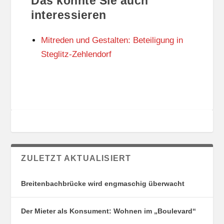
Das könnte Sie auch
T
O
U
R
interessieren
N
I
G
E
Mitreden und Gestalten: Beteiligung in
S
N
O
Steglitz-Zehlendorf
R
T
E
ZULETZT AKTUALISIERT
Breitenbachbrücke wird engmaschig überwacht
Der Mieter als Konsument: Wohnen im „Boulevard“