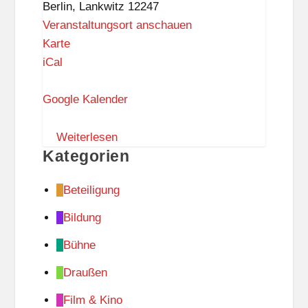
Berlin
,
Lankwitz
12247
Beruf
Veranstaltungsort anschauen
R
Karte
a
iCal
t
s
Google Kalender
w
a
Weiterlesen
Kategorien
a
g
Beteiligung
e
L
Bildung
a
Bühne
n
k
Draußen
w
Film & Kino
i