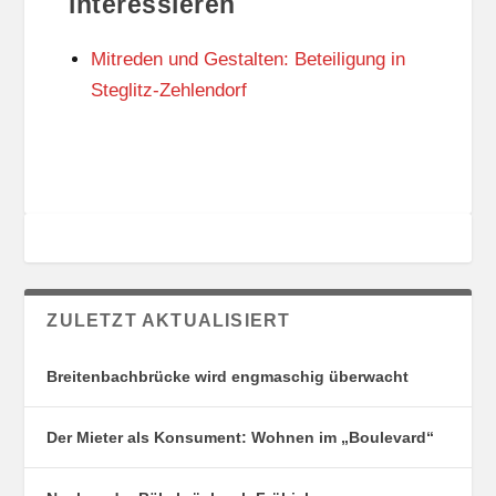
interessieren
N
I
G
E
Mitreden und Gestalten: Beteiligung in
S
N
O
Steglitz-Zehlendorf
R
T
E
ZULETZT AKTUALISIERT
Breitenbachbrücke wird engmaschig überwacht
Der Mieter als Konsument: Wohnen im „Boulevard“