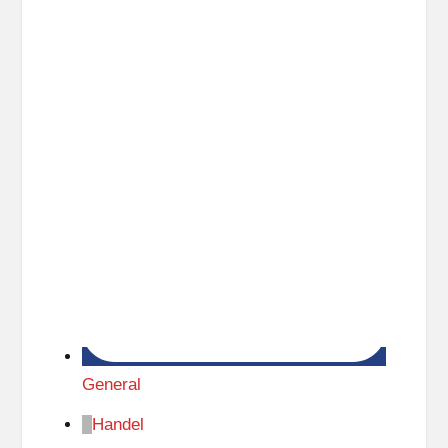
t
z
General
Handel