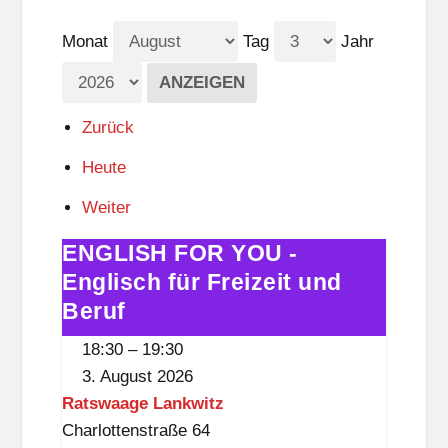
Monat
Tag
Jahr
Zurück
Heute
Weiter
ENGLISH FOR YOU -
ENGLISH
FOR
Englisch für Freizeit und
YOU
Beruf
-
18:30
–
19:30
Englisch
3. August 2026
für
Ratswaage Lankwitz
Freizeit
Charlottenstraße 64
und