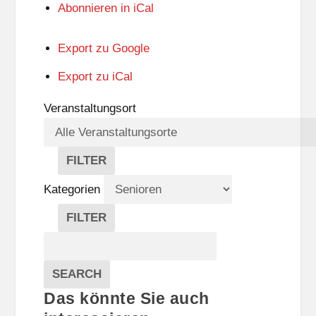
Abonnieren in
iCal
Export zu
Google
Export zu
iCal
Veranstaltungsort
FILTER
V
E
Kategorien
R
A
FILTER
N
K
Suche
S
A
T
T
Veranstaltungen
A
E
EVENTS
SEARCH
L
G
Das könnte Sie auch
T
O
U
R