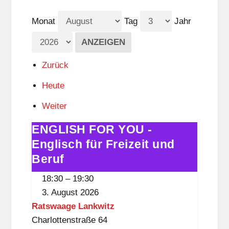
Monat
Tag
Jahr
Zurück
Heute
Weiter
ENGLISH FOR YOU -
ENGLISH
FOR
Englisch für Freizeit und
YOU
Beruf
-
18:30
–
19:30
Englisch
3. August 2026
für
Ratswaage Lankwitz
Freizeit
Charlottenstraße 64
und