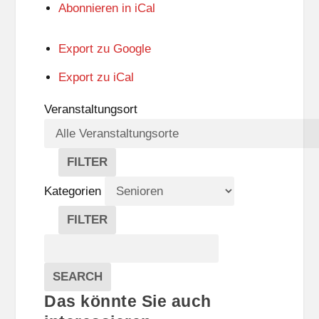
Abonnieren in
iCal
Export zu
Google
Export zu
iCal
Veranstaltungsort
FILTER
V
E
Kategorien
R
A
FILTER
N
K
Suche
S
A
T
T
Veranstaltungen
A
E
EVENTS
SEARCH
L
G
Das könnte Sie auch
T
O
U
R