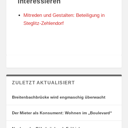
interessieren
N
I
G
E
Mitreden und Gestalten: Beteiligung in
S
N
O
Steglitz-Zehlendorf
R
T
E
ZULETZT AKTUALISIERT
Breitenbachbrücke wird engmaschig überwacht
Der Mieter als Konsument: Wohnen im „Boulevard“