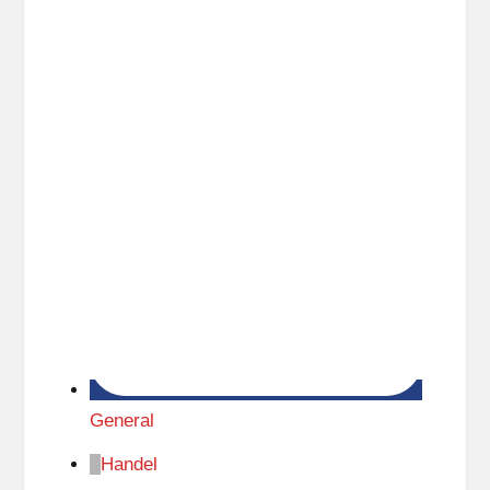
t
z
General
Handel