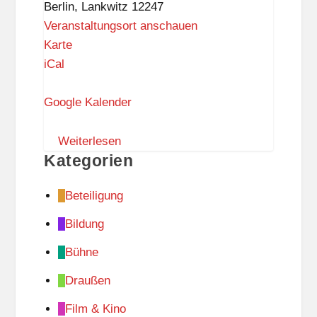
Berlin
,
Lankwitz
12247
Beruf
Veranstaltungsort anschauen
R
Karte
a
iCal
t
s
Google Kalender
w
a
Weiterlesen
Kategorien
a
g
Beteiligung
e
L
Bildung
a
Bühne
n
k
Draußen
w
Film & Kino
i