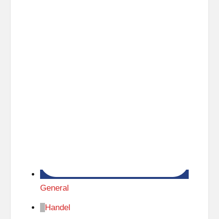
t
z
General
Handel