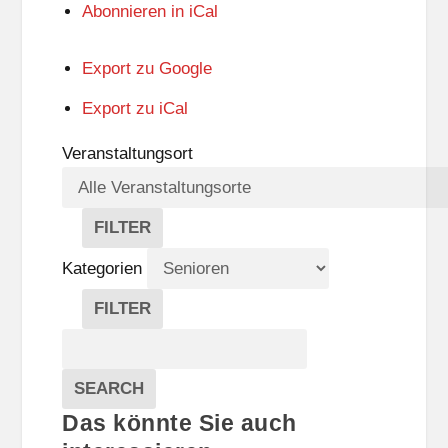
Abonnieren in
iCal
Export zu
Google
Export zu
iCal
Veranstaltungsort
FILTER
V
E
Kategorien
R
A
FILTER
N
K
Suche
S
A
T
T
Veranstaltungen
A
E
EVENTS
SEARCH
L
G
Das könnte Sie auch
T
O
U
R