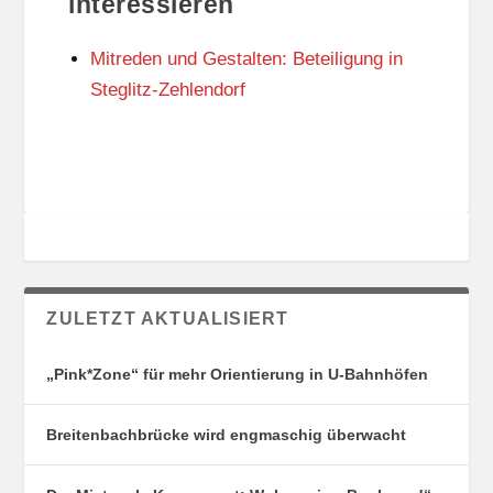
interessieren
N
I
G
E
Mitreden und Gestalten: Beteiligung in
S
N
O
Steglitz-Zehlendorf
R
T
E
ZULETZT AKTUALISIERT
„Pink*Zone“ für mehr Orientierung in U-Bahnhöfen
Breitenbachbrücke wird engmaschig überwacht