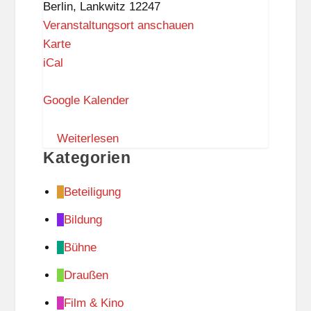
Berlin
,
Lankwitz
12247
Beruf
Veranstaltungsort anschauen
R
Karte
a
iCal
t
s
Google Kalender
w
a
Weiterlesen
Kategorien
a
g
Beteiligung
e
L
Bildung
a
Bühne
n
k
Draußen
w
Film & Kino
i