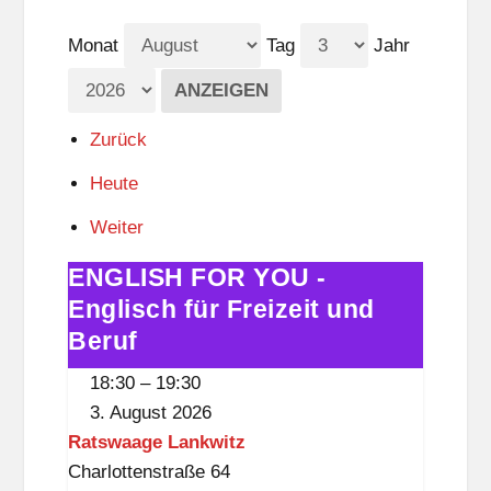
Monat
Tag
Jahr
Zurück
Heute
Weiter
ENGLISH FOR YOU -
ENGLISH
FOR
Englisch für Freizeit und
YOU
Beruf
-
18:30
–
19:30
Englisch
3. August 2026
für
Ratswaage Lankwitz
Freizeit
Charlottenstraße 64
und