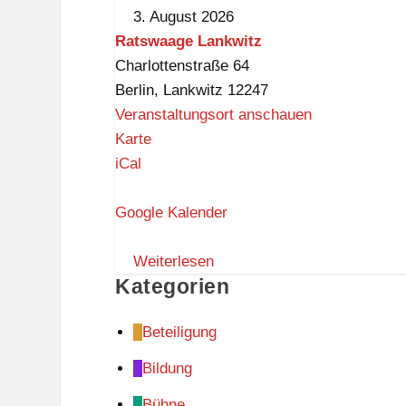
YOU
3. August 2026
-
Ratswaage Lankwitz
Englisch
Charlottenstraße 64
für
Berlin
,
Lankwitz
12247
Freizeit
Veranstaltungsort anschauen
und
R
Karte
Beruf
a
iCal
t
s
Google Kalender
w
a
Weiterlesen
Kategorien
a
g
Beteiligung
e
L
Bildung
a
Bühne