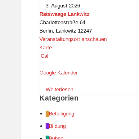
YOU
3. August 2026
-
Ratswaage Lankwitz
Englisch
Charlottenstraße 64
für
Berlin
,
Lankwitz
12247
Freizeit
Veranstaltungsort anschauen
und
R
Karte
Beruf
a
iCal
t
s
Google Kalender
w
a
Weiterlesen
Kategorien
a
g
Beteiligung
e
L
Bildung
a
Bühne