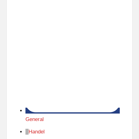
t
z
General
Handel