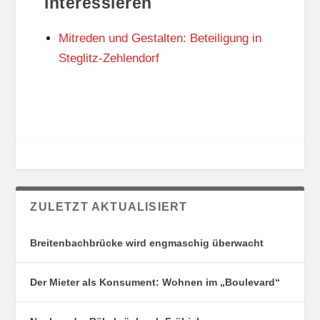
interessieren
N
I
G
E
Mitreden und Gestalten: Beteiligung in
S
N
O
Steglitz-Zehlendorf
R
T
E
ZULETZT AKTUALISIERT
Breitenbachbrücke wird engmaschig überwacht
Der Mieter als Konsument: Wohnen im „Boulevard“