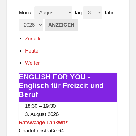
Monat
Tag
Jahr
Zurück
Heute
Weiter
ENGLISH FOR YOU -
ENGLISH
FOR
Englisch für Freizeit und
YOU
Beruf
-
18:30
–
19:30
Englisch
3. August 2026
für
Ratswaage Lankwitz
Freizeit
Charlottenstraße 64
und