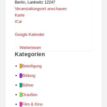
Berlin
,
Lankwitz
12247
Beruf
Veranstaltungsort anschauen
R
Karte
a
iCal
t
s
Google Kalender
w
a
Weiterlesen
Kategorien
a
g
Beteiligung
e
L
Bildung
a
Bühne
n
k
Draußen
w
Film & Kino
i