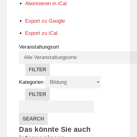
Abonnieren in
iCal
Export zu
Google
Export zu
iCal
Veranstaltungsort
FILTER
V
E
Kategorien
R
A
FILTER
N
K
Suche
S
A
T
T
Veranstaltungen
A
E
EVENTS
SEARCH
L
G
Das könnte Sie auch
T
O
U
R