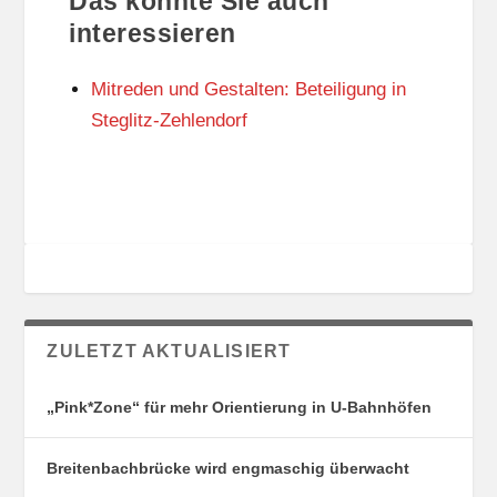
Das könnte Sie auch
T
O
U
R
interessieren
N
I
G
E
Mitreden und Gestalten: Beteiligung in
S
N
O
Steglitz-Zehlendorf
R
T
E
ZULETZT AKTUALISIERT
„Pink*Zone“ für mehr Orientierung in U-Bahnhöfen
Breitenbachbrücke wird engmaschig überwacht