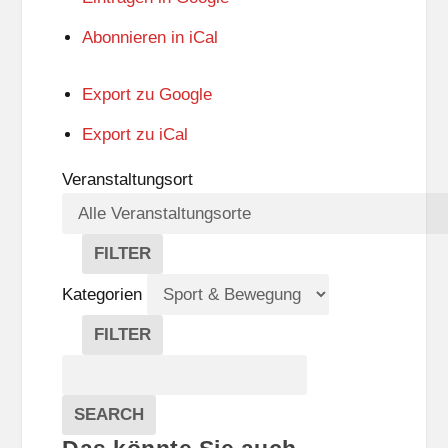
Abonnieren in
iCal
Export zu
Google
Export zu
iCal
Veranstaltungsort
FILTER
V
E
Kategorien
R
A
FILTER
N
K
Suche
S
A
T
T
Veranstaltungen
A
E
EVENTS
SEARCH
L
G