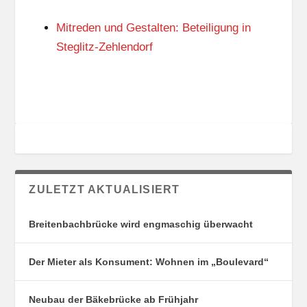
N
I
G
E
Mitreden und Gestalten: Beteiligung in
S
N
O
Steglitz-Zehlendorf
R
T
E
ZULETZT AKTUALISIERT
Breitenbachbrücke wird engmaschig überwacht
Der Mieter als Konsument: Wohnen im „Boulevard“
Neubau der Bäkebrücke ab Frühjahr