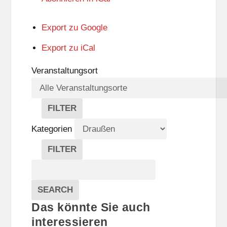
Export zu
Google
Export zu
iCal
Veranstaltungsort
FILTER
V
E
Kategorien
R
A
FILTER
N
K
Suche
S
A
T
T
Veranstaltungen
A
E
EVENTS
SEARCH
L
G
Das könnte Sie auch
T
O
U
R
interessieren