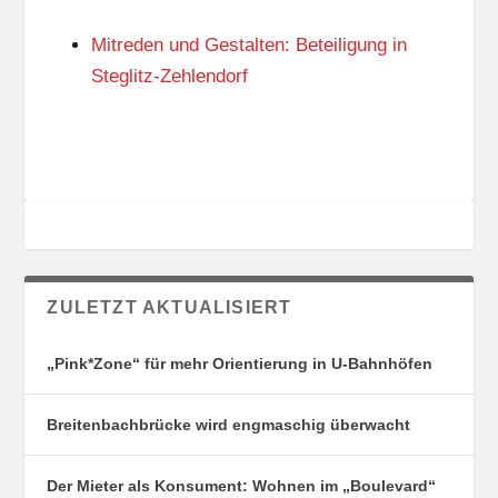
N
I
G
E
Mitreden und Gestalten: Beteiligung in
S
N
O
Steglitz-Zehlendorf
R
T
E
ZULETZT AKTUALISIERT
„Pink*Zone“ für mehr Orientierung in U-Bahnhöfen
Breitenbachbrücke wird engmaschig überwacht
Der Mieter als Konsument: Wohnen im „Boulevard“