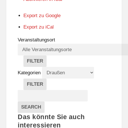
Export zu
Google
Export zu
iCal
Veranstaltungsort
FILTER
V
E
Kategorien
R
A
FILTER
N
K
Suche
S
A
T
T
Veranstaltungen
A
E
EVENTS
SEARCH
L
G
Das könnte Sie auch
T
O
U
R
interessieren