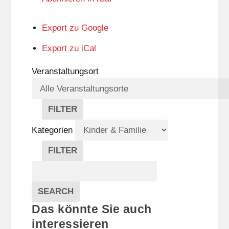
Export zu
Google
Export zu
iCal
Veranstaltungsort
FILTER
V
E
Kategorien
R
A
FILTER
N
K
Suche
S
A
T
T
Veranstaltungen
A
E
EVENTS
SEARCH
L
G
Das könnte Sie auch
T
O
U
R
interessieren