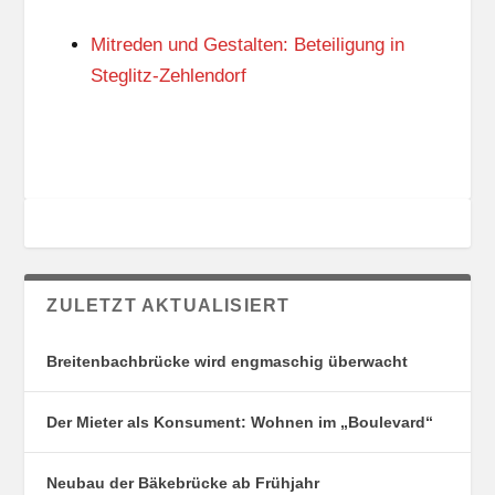
N
I
G
E
Mitreden und Gestalten: Beteiligung in
S
N
O
Steglitz-Zehlendorf
R
T
E
ZULETZT AKTUALISIERT
Breitenbachbrücke wird engmaschig überwacht
Der Mieter als Konsument: Wohnen im „Boulevard“
Neubau der Bäkebrücke ab Frühjahr