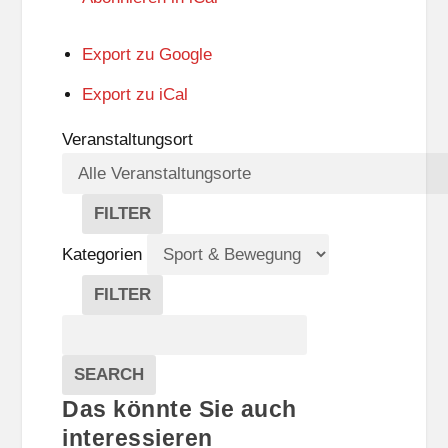
Export zu
Google
Export zu
iCal
Veranstaltungsort
FILTER
V
E
Kategorien
R
A
FILTER
N
K
Suche
S
A
T
T
Veranstaltungen
A
E
EVENTS
SEARCH
L
G
Das könnte Sie auch
T
O
U
R
interessieren