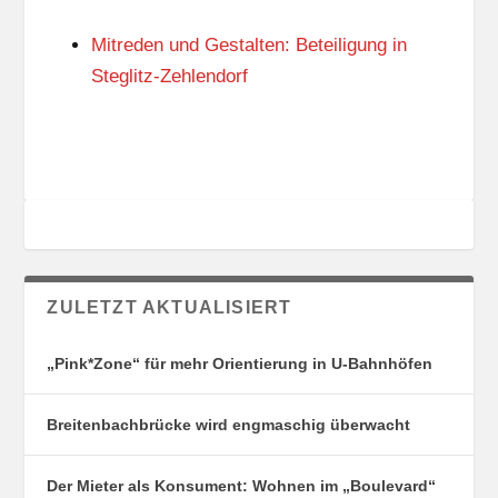
N
I
G
E
Mitreden und Gestalten: Beteiligung in
S
N
O
Steglitz-Zehlendorf
R
T
E
ZULETZT AKTUALISIERT
„Pink*Zone“ für mehr Orientierung in U-Bahnhöfen
Breitenbachbrücke wird engmaschig überwacht
Der Mieter als Konsument: Wohnen im „Boulevard“