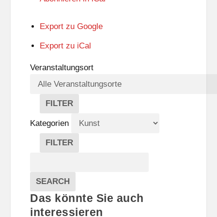
Export zu
Google
Export zu
iCal
Veranstaltungsort
FILTER
V
E
Kategorien
R
A
FILTER
N
K
Suche
S
A
T
T
Veranstaltungen
A
E
EVENTS
SEARCH
L
G
Das könnte Sie auch
T
O
U
R
interessieren